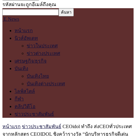
รหัสผ่านจะถูกอีเมล์ถึงคุณ
E News
หน้าแรก
นิวส์อัพเดท
ข่าวในประเทศ
ข่าวต่างประเทศ
เศรษฐกิจ/ธุรกิจ
บันเทิง
บันเทิงไทย
บันเทิงต่างประเทศ
ไลฟ์สไตล์
กีฬา
คลิปวิดีโอ
ข่าวประชาสัมพันธ์
หน้าแรก
ข่าวประชาสัมพันธ์
CEOidol ทำถึง ส่งCEOทั่วประเทศ
จากหลักสูตร CEOIDOL ชิงคว้ารางวัล “นักบริหารธุรกิจดีเด่น