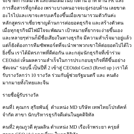
จะขาดการเติมไฟ และเติมเต็มในบางด้าน อาทิ ด้าน PR และ
การสื่อสารที่ถูกต้อง เพราะบางคนอาจจะยุ่งรอบด้าน เลยขาด
อะไรไปและเขาจะครบเครื่องขึ้นเมื่อเขามารวมตัวกันค่ะ
หลักสูตรเราเชี่ยวชาญด้านการต่อยอดธุรกิจ และสร้างตัวตน
เมื่อทุกธุรกิจมีไฟมีใจจะพัฒนา เป้าหมายที่ยากจะง่ายขึ้นเอง
และหลายๆท่านก็มีชื่อเสียงในทางธุรกิจ มีความสำเร็จมาอยู่แล้ว
แต่ก็ยังต้องการทีมซัพพอร์ตที่จะนำพาพวกเขาให้ต่อยอดไปได้ไว
ยิ่งขึ้น เราได้มิตรภาพที่ดีต่อกัน และกลุ่มนักธุรกิจที่เข้าร่วม
CEOidol เห็นผลความสำเร็จในการประกอบธุรกิจที่ดีขึ้นอย่าง
ชัดเจน” รอบนี้ เป็นปีที่ 2 เข้าสู่ CEOidol Gen3 (Revel up ) เราได้
รับรางวัลกว่า 10 รางวัล ร่วมกับผู้ช่วยรัฐมนตรี และ คนดัง
มากมายทั้งไทยและจีน
รายชื่อผู้รับรางวัล
คนที่1 คุณกร สุริยพันธุ์ ตำแหน่ง MD บริษัท เทพไทยโปรดัคท์
จำกัด สาขา นักบริหารธุรกิจดีเด่นในยุคดิจิทัล
คนที่2 คุณภูวดี คุนผลิน ตำแหน่ง MD เรือเจ้าพระยา ครุยส์