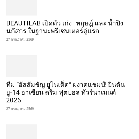
นภัสกร ในฐานะพรีเซนเตอร์คู่แรก
27 กรกฎาคม 2569
ทีม “อัสสัมชัญ ยูไนเต็ด” ผงาดแชมป์! ยินตัน
ยู-14 อาเซียน ดรีม ฟุตบอล ทัวร์นาเมนต์
2026
27 กรกฎาคม 2569
โรงพยาบาลจุฬาภรณ์ ราชวิทยาลัยจุฬาภรณ์
ผนึกทีมแพทย์เฉพาะทางด้านสมองร่วมเวที
“CRA BRAIN POWER สมองฟิต ชีวิตเฟิร์ม” ชู