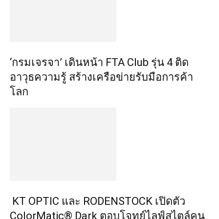
‘กรมเจรจา’ เดินหน้า FTA Club รุ่น 4 ติด
อาวุธความรู้ สร้างเครือข่ายรับมือการค้า
โลก
KT OPTIC และ RODENSTOCK เปิดตัว
ColorMatic® Dark ตอบโจทย์ไลฟ์สไตล์คน
ยุคใหม่ ชูเทรนด์เลนส์ที่ผสานการมองเห็น
และแฟชั่นเลนส์ปลี่ยนสี พร้อมรุกตลาด
พรีเมียมครึ่งปีหลัง