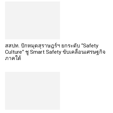
สสปท. ปักหมุดสุราษฎร์ฯ ยกระดับ “Safety
Culture” ชู Smart Safety ขับเคลื่อนเศรษฐกิจ
ภาคใต้
‘กรมเจรจา’ เดินหน้า FTA Club รุ่น 4 ติดอาวุธ
ความรู้ สร้างเครือข่ายรับมือการค้าโลก