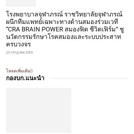
นวัตกรรมรักษาโรคสมองและระบบประสาท
ครบวงจร
23 กรกฎาคม 2569
โหลดเพิ่มเติม
กองบก.แนะนำ
KT OPTIC และ RODENSTOCK เปิดตัว
ColorMatic® Dark ตอบโจทย์ไลฟ์สไตล์คนยุค
ใหม่ ชูเทรนด์เลนส์ที่ผสานการมองเห็นและ
แฟชั่นเลนส์ปลี่ยนสี พร้อมรุกตลาดพรีเมียม