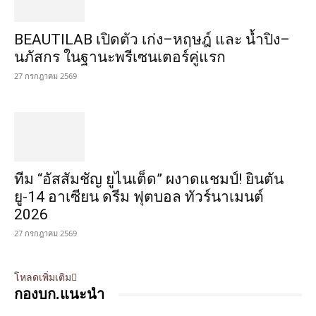
BEAUTILAB เปิดตัว เก่ง–หฤษฎ์ และ น้ำปิง–
นภัสกร ในฐานะพรีเซนเตอร์คู่แรก
27 กรกฎาคม 2569
ทีม “อัสสัมชัญ ยูไนเต็ด” ผงาดแชมป์! ยินตัน
ยู-14 อาเซียน ดรีม ฟุตบอล ทัวร์นาเมนต์
2026
27 กรกฎาคม 2569
โหลดเพิ่มเติม
กองบก.แนะนำ