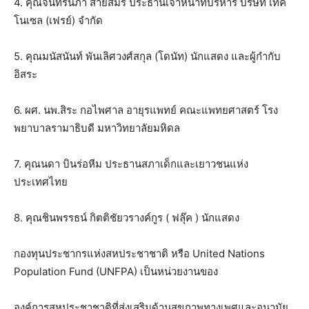
4. คุณจันทร์นภา สายสมร ประธานเจ้าหน้าที่บริหาร บริษัท เทค
โนเซล (เฟรย์) จำกัด
5. คุณมนัสนันท์ พันเลิศวงศ์สกุล (โดนัท) นักแสดง และผู้กำกับ
อิสระ
6. ผศ. นพ.สิระ กอไพศาล อายุรแพทย์ คณะแพทยศาสตร์ โรง
พยาบาลรามาธิบดี มหาวิทยาลัยมหิดล
7. คุณนดา บินร่อหีม ประธานสภาเด็กและเยาวชนแห่ง
ประเทศไทย
8. คุณชินพรรธน์ กิตติชัยวรางค์กูร ( ฟลุ๊ค ) นักแสดง
กองทุนประชากรแห่งสหประชาชาติ หรือ United Nations
Population Fund (UNFPA) เป็นหน่วยงานของ
องค์การสหประชาชาติที่ส่งเสริมด้านสุขภาพทางเพศและอนามัย