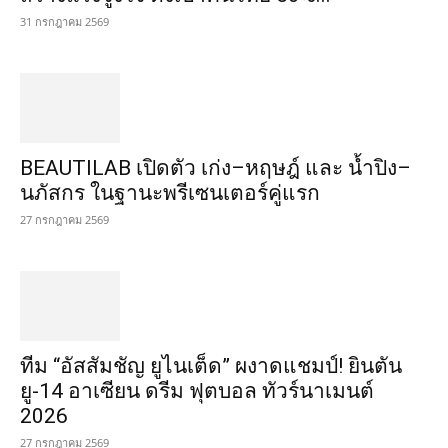
31 กรกฎาคม 2569
BEAUTILAB เปิดตัว เก่ง–หฤษฎ์ และ น้ำปิง–
นภัสกร ในฐานะพรีเซนเตอร์คู่แรก
27 กรกฎาคม 2569
ทีม “อัสสัมชัญ ยูไนเต็ด” ผงาดแชมป์! ยินตัน
ยู-14 อาเซียน ดรีม ฟุตบอล ทัวร์นาเมนต์
2026
27 กรกฎาคม 2569