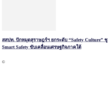
สสปท. ปักหมุดสุราษฎร์ฯ ยกระดับ “Safety Culture” ชู
Smart Safety ขับเคลื่อนเศรษฐกิจภาคใต้
©