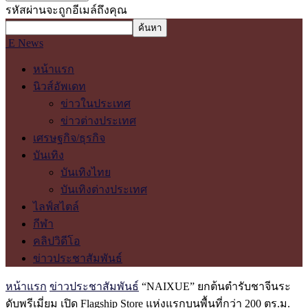
รหัสผ่านจะถูกอีเมล์ถึงคุณ
E News
หน้าแรก
นิวส์อัพเดท
ข่าวในประเทศ
ข่าวต่างประเทศ
เศรษฐกิจ/ธุรกิจ
บันเทิง
บันเทิงไทย
บันเทิงต่างประเทศ
ไลฟ์สไตล์
กีฬา
คลิปวิดีโอ
ข่าวประชาสัมพันธ์
หน้าแรก
ข่าวประชาสัมพันธ์
“NAIXUE” ยกต้นตำรับชาจีนระ
ดับพรีเมี่ยม เปิด Flagship Store แห่งแรกบนพื้นที่กว่า 200 ตร.ม.