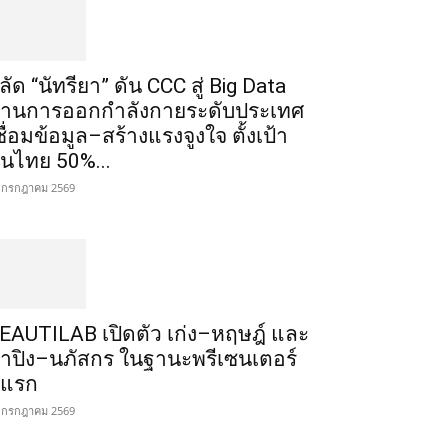
ลัด “นัทรียา” ดัน CCC สู่ Big Data
้านการออกกำลังกายระดับประเทศ
ชื่อมข้อมูล–สร้างแรงจูงใจ ตั้งเป้า
นไทย 50%...
 กรกฎาคม 2569
EAUTILAB เปิดตัว เก่ง–หฤษฎ์ และ
้ำปิง–นภัสกร ในฐานะพรีเซนเตอร์
ู่แรก
 กรกฎาคม 2569