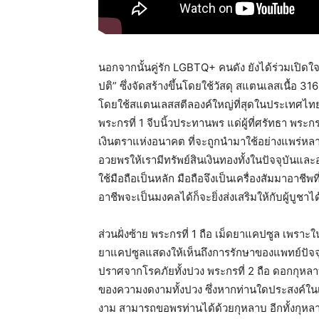
นอกจากนั้นคู่รัก LGBTQ+ คนดัง ยังได้ร่วมเปิดใจถ
ปติ” ซึ่งจัดสร้างขึ้นโดยใช้วัสดุ สแตนเลสเนื้อ 31
โดยใช้สแตนเลสสตีลองค์ใหญ่ที่สุดในประเทศไทย
พระกรที่ 1 จีบนิ้วประทานพร แด่ผู้ที่ศรัทธา พระ
เงินตราแห่งอนาคต ที่จะถูกนำมาใช้อย่างแพร่หลาย
อวยพรให้เรามีทรัพย์สินเงินทองทั้งในปัจจุบันแล
ใช้มือถือเป็นหลัก มือถือจึงเป็นเครื่องสัมมาอาช
อาชีพจะเป็นมงคลได้ก็จะยิ่งส่งเสริมให้กับผู้บ
ส่วนฝั่งซ้าย พระกรที่ 1 ถือ เม็ดยาแคปซูล เพราะ
ยาแคปซูลแสดงให้เห็นถึงการรักษาของแพทย์ปัจจุ
ปราศจากโรคภัยทั้งปวง พระกรที่ 2 ถือ ดอกกุหล
ของความงดงามทั้งปวง ซึ่งหากท่านใดประสงค์ในเ
งาม สามารถขอพรท่านได้ด้วยกุหลาบ อีกทั้งกุหล