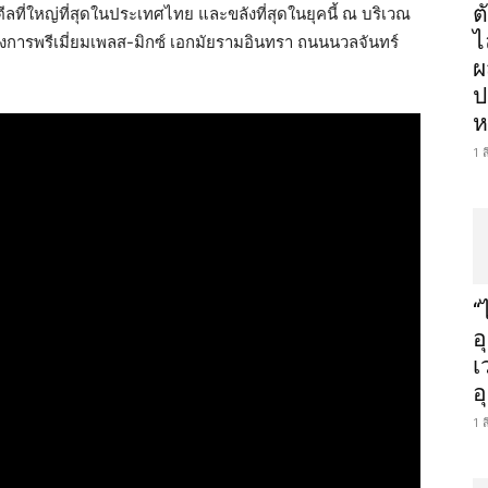
ต
ี่ใหญ่ที่สุดในประเทศไทย และขลังที่สุดในยุคนี้ ณ บริเวณ
ไ
ครงการพรีเมี่ยมเพลส-มิกซ์ เอกมัยรามอินทรา ถนนนวลจันทร์
ผ
ป
ห
1 
“
อ
เ
อ
1 