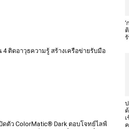
‘
ต
ร
น 4 ติดอาวุธความรู้ สร้างเครือข่ายรับมือ
ป
ด
เ
ดตัว ColorMatic® Dark ตอบโจทย์ไลฟ์
ค