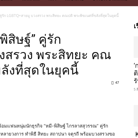
์” คู่รัก LGBTQ+สายมู บวงสรวง พระสิทยะ คณปติ พระพิฆเนศที่ขลังที่สุดในยุคนี้
เ
สิษฐ์” คู่รัก
งสรวง พระสิทยะ คณ
‘
ังที่สุดในยุคนี้
ต
ร
47
5 
้อมแฟนหนุ่มนักธุรกิจ “หมี-พิสิษฐ์ ไกรลาสสุวรรณ” คู่รัก
K
ลายวงการ ทำพิธี สิทยะ สถาปนา จตุรถี พร้อมบวงสรวงขอ