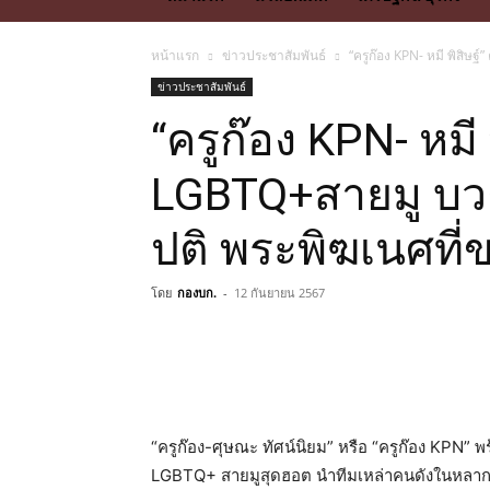
หน้าแรก
ข่าวประชาสัมพันธ์
“ครูก๊อง KPN- หมี พิสิษฐ
ข่าวประชาสัมพันธ์
“ครูก๊อง KPN- หมี พิ
LGBTQ+สายมู บว
ปติ พระพิฆเนศที่ขล
โดย
กองบก.
-
12 กันยายน 2567
“ครูก๊อง-ศุษณะ ทัศน์นิยม” หรือ “ครูก๊อง KPN” พร
LGBTQ+ สายมูสุดฮอต นำทีมเหล่าคนดังในหลากห