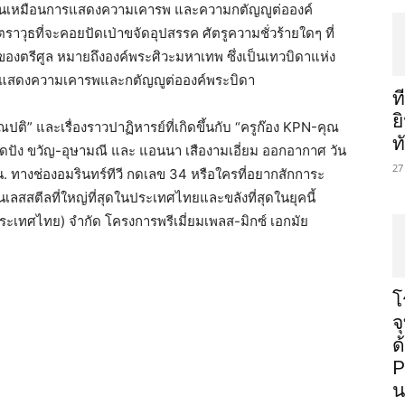
เป็นเหมือนการแสดงความเคารพ และความกตัญญูต่อองค์
าวุธที่จะคอยปัดเป่าขจัดอุปสรรค ศัตรูความชั่วร้ายใดๆ ที่
ของตรีศูล หมายถึงองค์พระศิวะมหาเทพ ซึ่งเป็นเทวบิดาแห่ง
นการแสดงความเคารพและกตัญญูต่อองค์พระบิดา
ท
ย
ปติ” และเรื่องราวปาฏิหารย์ที่เกิดขึ้นกับ “ครูก๊อง KPN-คุณ
ท
วสุดปัง ขวัญ-อุษามณี และ แอนนา เสืองามเอี่ยม ออกอากาศ วัน
27
 น. ทางช่องอมรินทร์ทีวี กดเลข 34 หรือใครที่อยากสักการะ
สสตีลที่ใหญ่ที่สุดในประเทศไทยและขลังที่สุดในยุคนี้
(ประเทศไทย) จำกัด โครงการพรีเมี่ยมเพลส-มิกซ์ เอกมัย
โ
จ
ด
P
น