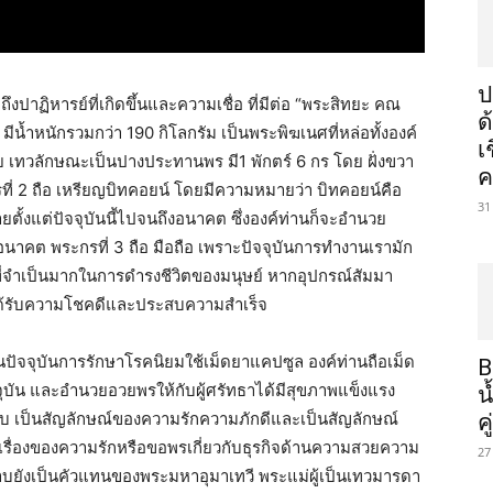
ป
ึงปาฏิหารย์ที่เกิดขึ้นและความเชื่อ ที่มีต่อ “พระสิทยะ คณ
ด
6 มีน้ำหนักรวมกว่า 190 กิโลกรัม เป็นพระพิฆเนศที่หล่อทั้งองค์
เ
 เทวลักษณะเป็นปางประทานพร มี1 พักตร์ 6 กร โดย ฝั่งขวา
ค
กรที่ 2 ถือ เหรียญบิทคอยน์ โดยมีความหมายว่า บิทคอยน์คือ
31
ตั้งแต่ปัจจุบันนี้ไปจนถึงอนาคต ซึ่งองค์ท่านก็จะอำนวย
ะอนาคต พระกรที่ 3 ถือ มือถือ เพราะปัจจุบันการทำงานเรามัก
ีพที่จำเป็นมากในการดำรงชีวิตของมนุษย์ หากอุปกรณ์สัมมา
ูชาได้รับความโชคดีและประสบความสำเร็จ
ในปัจจุบันการรักษาโรคนิยมใช้เม็ดยาแคปซูล องค์ท่านถือเม็ด
B
บัน และอำนวยอวยพรให้กับผู้ศรัทธาได้มีสุขภาพแข็งแรง
น
าบ เป็นสัญลักษณ์ของความรักความภักดีและเป็นสัญลักษณ์
ค
รื่องของความรักหรือขอพรเกี่ยวกับธุรกิจด้านความสวยความ
27
าบยังเป็นคัวแทนของพระมหาอุมาเทวี พระแม่ผู้เป็นเทวมารดา