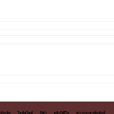
บันเทิง
ไลฟ์สไตล์
กีฬา
คลิปวิดีโอ
ข่าวประชาสัมพันธ์