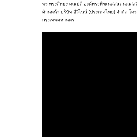
พร พระสิทยะ คณปติ องค์พระพิฆเนศสแตนเลสสตีลท
ด้านหน้า บริษัท อีวีไนน์ (ประเทศไทย) จำกัด โ
กรุงเทพมหานคร