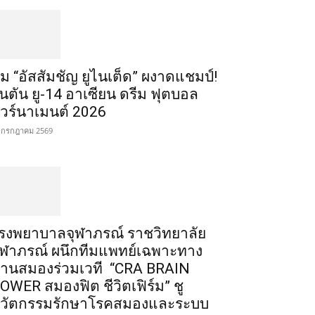
ีม “อัสสัมชัญ ยูไนเต็ด” ผงาดแชมป์!
ินตัน ยู-14 อาเซียน ดรีม ฟุตบอล
ัวร์นาเมนต์ 2026
 กรกฎาคม 2569
รงพยาบาลจุฬาภรณ์ ราชวิทยาลัย
ุฬาภรณ์ ผนึกทีมแพทย์เฉพาะทาง
้านสมองร่วมเวที “CRA BRAIN
OWER สมองฟิต ชีวิตเฟิร์ม” ชู
วัตกรรมรักษาโรคสมองและระบบ