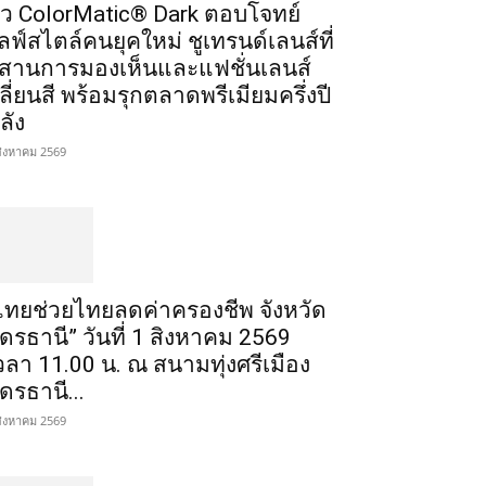
ัว ColorMatic® Dark ตอบโจทย์
ลฟ์สไตล์คนยุคใหม่ ชูเทรนด์เลนส์ที่
สานการมองเห็นและแฟชั่นเลนส์
ลี่ยนสี พร้อมรุกตลาดพรีเมียมครึ่งปี
ลัง
สิงหาคม 2569
ไทยช่วยไทยลดค่าครองชีพ จังหวัด
ุดรธานี” วันที่ 1 สิงหาคม 2569
วลา 11.00 น. ณ สนามทุ่งศรีเมือง
ุดรธานี...
สิงหาคม 2569