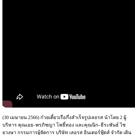
(30
เมษายน
2566)
ก๋วยเตี๋ยวเรือกึ่งสำเร็จรูปเลอรส
นำโดย
2
ผู้
บริหาร
คุณเอย
–
พรภิชญา
โพธิ์ทอง
และ
คุณนิก
–
ธีระพันธ์
ไช
ยวงษา
กรรมการผู้จัดการ
บริษัท
เลอรส
อินเตอร์ฟู้ดส์
จำกัด
เดิน