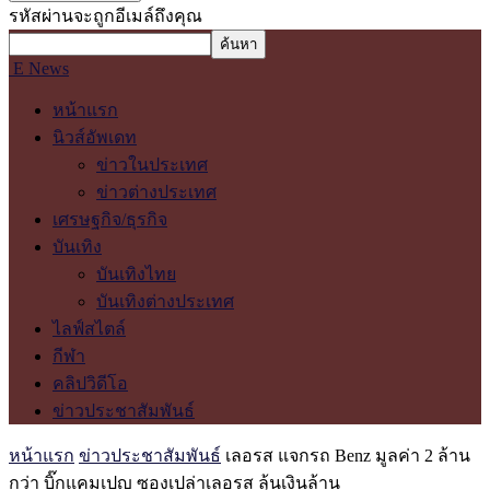
รหัสผ่านจะถูกอีเมล์ถึงคุณ
E News
หน้าแรก
นิวส์อัพเดท
ข่าวในประเทศ
ข่าวต่างประเทศ
เศรษฐกิจ/ธุรกิจ
บันเทิง
บันเทิงไทย
บันเทิงต่างประเทศ
ไลฟ์สไตล์
กีฬา
คลิปวิดีโอ
ข่าวประชาสัมพันธ์
หน้าแรก
ข่าวประชาสัมพันธ์
เลอรส แจกรถ Benz มูลค่า 2 ล้าน
กว่า บิ๊กแคมเปญ ซองเปล่าเลอรส ลุ้นเงินล้าน