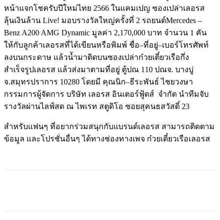
หน้าแจกโชครับปีใหม่ไทย
2566
ในแคมเปญ
ซองเปล่าเลอรส
ลุ้นเงินล้าน
Live!
มอบรางวัลใหญ่ครั้งที่
2
รถยนต์
Mercedes –
Benz A200 AMG Dynamic
มูลค่า
2,170,000
บาท
จำนวน
1
คัน
ให้กับลูกค้าเลอรสที่ได้เขียนหรือพิมพ์
ชื่อ
–
ที่อยู่
–
เบอร์โทรศัพท์
ลงบนกระดาษ
แล้วน้ำมาติดบนซองเปล่าก๋วยเตี๋ยวเรือกึ่ง
สำเร็จรูปเลอรส
แล้วส่งมาตามที่อยู่
ตู้ปณ
110
ปณจ
.
บางบู่
จ
.
สมุทรปราการ
10280
โดยมี
คุณนิก
–
ธีระพันธ์
ไชยวงษา
กรรมการผู้จัดการ
บริษัท
เลอรส
อินเตอร์ฟู้ดส์
จำกัด
นำทีมจับ
รางวัลผ่านไลฟ์สด
ณ
ไพเรท
สตูดิโอ
ซอยสุคนธสวัสดิ์
23
สำหรับแฟนๆ
ที่อยากร่วมสนุกกับ
แบรนด์เลอรส
สามารถติดตาม
ข้อมูล
และโปรชั่นอื่นๆ
ได้ทางช่องทางเพจ
ก๋วยเตี๋ยวเรือเลอรส