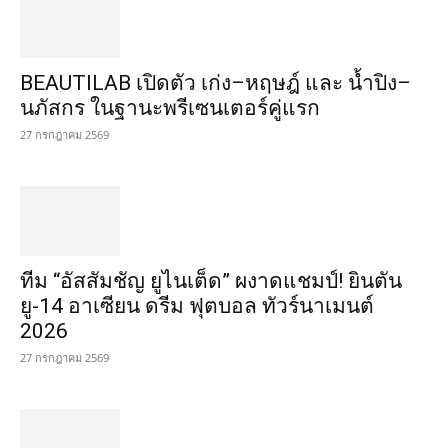
BEAUTILAB เปิดตัว เก่ง–หฤษฎ์ และ น้ำปิง–
นภัสกร ในฐานะพรีเซนเตอร์คู่แรก
27 กรกฎาคม 2569
ทีม “อัสสัมชัญ ยูไนเต็ด” ผงาดแชมป์! ยินตัน
ยู-14 อาเซียน ดรีม ฟุตบอล ทัวร์นาเมนต์
2026
27 กรกฎาคม 2569