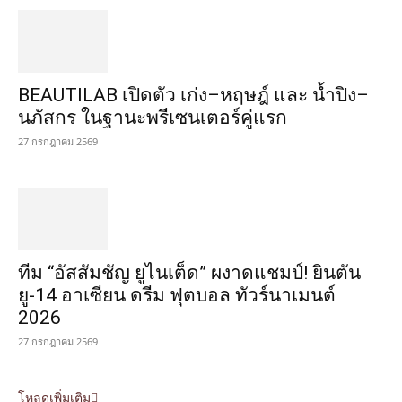
BEAUTILAB เปิดตัว เก่ง–หฤษฎ์ และ น้ำปิง–
นภัสกร ในฐานะพรีเซนเตอร์คู่แรก
27 กรกฎาคม 2569
ทีม “อัสสัมชัญ ยูไนเต็ด” ผงาดแชมป์! ยินตัน
ยู-14 อาเซียน ดรีม ฟุตบอล ทัวร์นาเมนต์
2026
27 กรกฎาคม 2569
โหลดเพิ่มเติม