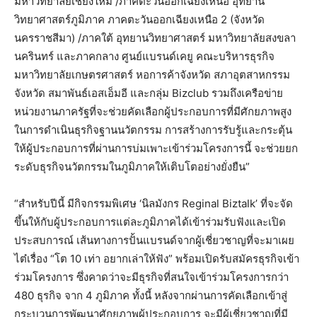
มหาวิทยาลัยเชียงใหม่ /ภาคตะวันออกเฉียงเหนือ อุทยาน
วิทยาศาสตร์ภูมิภาค ภาคตะวันออกเฉียงเหนือ 2 (จังหวัด
นครราชสีมา) /ภาคใต้ อุทยานวิทยาศาสตร์ มหาวิทยาลัยสงขลา
นครินทร์ และภาคกลาง ศูนย์แบรนด์เคยู คณะบริหารธุรกิจ
มหาวิทยาลัยเกษตรศาสตร์ หอการค้าจังหวัด สภาอุตสาหกรรม
จังหวัด สมาพันธ์เอสเอ็มอี และกลุ่ม Bizclub รวมถึงเครือข่าย
หน่วยงานภาครัฐที่จะช่วยคัดเลือกผู้ประกอบการที่มีศักยภาพสูง
ในการดำเนินธุรกิจฐานนวัตกรรม การสร้างการรับรู้และกระตุ้น
ให้ผู้ประกอบการที่ผ่านการบ่มเพาะเข้าร่วมโครงการนี้ จะช่วยยก
ระดับธุรกิจนวัตกรรมในภูมิภาคให้เติบโตอย่างยั่งยืน”
“สำหรับปีนี้ มีกิจกรรมพิเศษ ‘นิลมังกร Reginal Biztalk’ ที่จะจัด
ขึ้นให้กับผู้ประกอบการแต่ละภูมิภาคได้เข้าร่วมรับฟังและเปิด
ประสบการณ์ เส้นทางการปั้นแบรนด์จากผู้เชี่ยวชาญที่จะมาเผย
ไต๋เรื่อง “โต 10 เท่า อยากเล่าให้ฟัง” พร้อมเปิดรับสมัครธุรกิจเข้า
ร่วมโครงการ ซึ่งคาดว่าจะมีธุรกิจที่สนใจเข้าร่วมโครงการกว่า
480 ธุรกิจ จาก 4 ภูมิภาค ทั้งนี้ หลังจากผ่านการคัดเลือกเข้าสู่
กระบวนการพัฒนาศักยภาพผู้ประกอบการ จะมีผู้เชี่ยวชาญที่มี