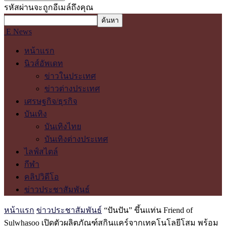
รหัสผ่านจะถูกอีเมล์ถึงคุณ
E News
หน้าแรก
นิวส์อัพเดท
ข่าวในประเทศ
ข่าวต่างประเทศ
เศรษฐกิจ/ธุรกิจ
บันเทิง
บันเทิงไทย
บันเทิงต่างประเทศ
ไลฟ์สไตล์
กีฬา
คลิปวิดีโอ
ข่าวประชาสัมพันธ์
หน้าแรก
ข่าวประชาสัมพันธ์
“ปันปัน” ขึ้นแท่น Friend of
Sulwhasoo เปิดตัวผลิตภัณฑ์สกินแคร์จากเทคโนโลยีโสม พร้อม