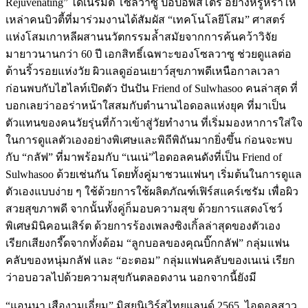
Rejuvenating” ได้เนรมิต โซลวาซู ป็อปอัพสโตร์ อย่างหรูหราให้
เหล่าคนบิวตี้ที่มาร่วมงานได้สัมผัส “เทคโนโลยีโสม” ศาสตร์
แห่งโสมเกาหลีผสานนวัตกรรมล้ำสมัยจากการค้นคว้าวิจัย
มายาวนานกว่า 60 ปี เอกสิทธิ์เฉพาะของโซลวาซู ช่วยดูแลต่อ
ต้านริ้วรอยแห่งวัย ผิวแลดูอ่อนเยาว์สุขภาพดีเหนือกาลเวลา
ก่อนพบกับไฮไลท์เปิดตัว ปันปัน Friend of Sulwhasoo คนล่าสุด ที่
บอกเลยว่าออร่าหน้าใสสมกับตำนานไอดอลแห่งยุค ที่มาเป็น
ตัวแทนของคนวัยรุ่นที่ก้าวเข้าสู่วัยทำงาน ที่เริ่มมองหาการใส่ใจ
ในการดูแลตัวเองอย่างพิเศษและพิถีพิถันมากยิ่งขึ้น ก่อนจะพบ
กับ “กลัฟ” ที่มาพร้อมกับ “เนเน่”ไอดอลคนดังที่เป็น Friend of
Sulwhasoo ด้วยเช่นกัน โดยทั้งคู่มาชวนแฟนๆ เริ่มต้นในการดูแล
ตัวเองแบบง่าย ๆ ใช้ด้วยการใช้ผลิตภัณฑ์เฟิร์สแคร์เซรัม เพื่อผิว
สวยสุขภาพดี จากนั้นทั้งคู่ก็มอบความสุข ด้วยการแสดงโชว์
พิเศษมินิคอนเสิร์ต ด้วยการร้องเพลงซิงเกิ้ลล่าสุดของตัวเอง
เรียกเสียงกรี๊ดจากทั้งด้อม “ลูกบอลของคุณบิ๊กกลัฟ” กลุ่มแฟน
คลับของหนุ่มกลัฟ และ “อะตอม” กลุ่มแฟนคลับของเนเน่ เรียก
ว่าอบอวลไปด้วยความสุขกันตลอดงาน นอกจากนี้ยังมี
“แอนนา เสืองามเอี่ยม” มิสยูนิเวิร์สไทยแลนด์ 2565, ไอดอลสาว