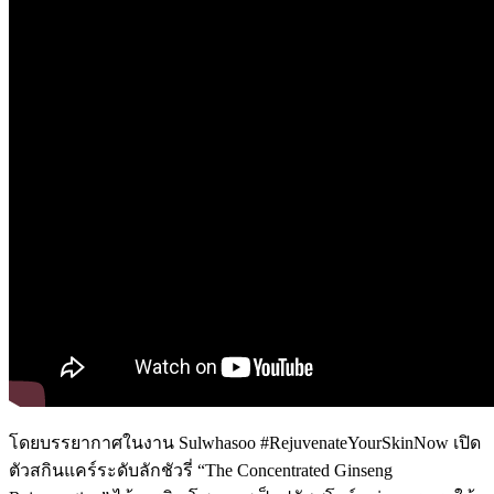
โดยบรรยากาศในงาน Sulwhasoo #RejuvenateYourSkinNow เปิด
ตัวสกินแคร์ระดับลักชัวรี่ “The Concentrated Ginseng