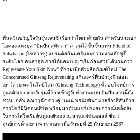
ทีนควีนขวัญใจวันรุ่นเจนซี เรียกว่าโตมาด้วยกัน สำหรับนางเอก
ไอดอลแห่งยุค “ปันปัน สุทัตตา” ล่าสุดได้ขึ้นขึ้นแท่น Friend of
Sulwhasoo (โซลวาซู) แบรนด์สกินแคร์และความงามลักชูรี่
ระดับโลก คนล่าสุด ภายใต้แคมเปญ “เริ่มก่อนสวยได้นานกว่า
Rejuvenate Your Skin Now” ที่ร่วมเปิดตัวผลิตภัณฑ์ใหม่ The
Concentrated Ginseng Rejuvenating สกินแคร์ฟื้นบำรุงผิวอ่อน
เยาว์ด้วยเทคโนโลยีโสม (Ginseng Technology) ที่ตอบโจทย์การ
ดูแลตัวเอง จากวัยรุ่นที่ก้าวเข้าสู่วัยทำงานแบบ ปันปัน งานนี้ยัง
ชวน “กลัฟ คณาวุฒิ” ควงคู่ “เนเน่ พรนับพัน” มาสร้างสีสันด้วย
การโชว์มินิคอนเสิร์ต พร้อมมาร่วมแชร์ประสบการณ์เคล็ดลับ
ในการใส่ใจเริ่มต้นดูแลตัวเอง ณ ลานแฟชั่นฮอลล์ ชั้น 1
ศูนย์การค้าสยามพารากอน เมื่อวันพุธที่ 25 กันยายน 2567