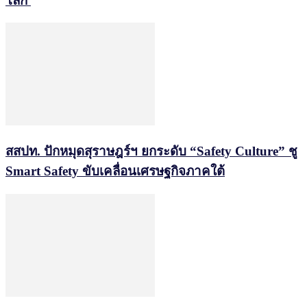
โลก
สสปท. ปักหมุดสุราษฎร์ฯ ยกระดับ “Safety Culture” ชู
Smart Safety ขับเคลื่อนเศรษฐกิจภาคใต้