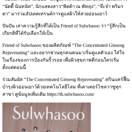
“นัตตี้ นันทนัท”, นักแสดงสาว“พิตต้า ณ พัทลุง”, “จ๊ะจ๋า พริมร
ตา” มาร่วมอัปเดตเทรนด์การดูแลผิวให้สวยอ่อนเยาว์
ปันปัน เล่าความรู้สึกที่ได้เป็น Friend of Sulwhasoo ว่า “รู้สึกเป็น
เกียรติที่ได้รับเลือกให้เป็น
Friend of Sulwhasoo ของผลิตภัณฑ์ “The Concentrated Ginseng
Rejuvenating” และอยากชวนทุกคนคนมาเริ่มดูแลตัวเอง ใส่ใจ
ในเรื่องของการป้องกันริ้วรอย เพื่อผิวสุขภาพดีก่อนใครเริ่ม
ตั้งแต่ตอนนี้
ร่วมสัมผัส “The Concentrated Ginseng Rejuvenating” สกินแคร์ฟื้น
บำรุงผิวอ่อนเยาว์ด้วยเทคโนโลยีโสม ที่เคาเตอร์โซลวาซูทุก
สาขา ดูข้อมูลเพิ่มเติม https://th.sulwhasoo.com/