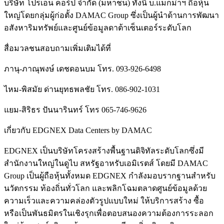
บริษัท โปรเอ็น คอร์ป จำกัด (มหาชน) ทั้งนี้ บ.แมกม่าฯ ถือหุ้น
ใหญ่โดยกลุ่มผู้ก่อตั้ง DAMAC Group ซึ่งเป็นผู้นำด้านการพัฒนา
อสังหาริมทรัพย์และศูนย์ข้อมูลดาต้าเซ็นเตอร์ระดับโลก
สื่อมวลชนสอบถามเพิ่มเติมได้ที่
ภานุ-ภาณุพงษ์ เดชดอนบม โทร. 093-926-6498
ไหม-พิสมัย ด่านยุทธพลชัย โทร. 086-902-1031
แยม-สิริธร ปันนารินทร์ โทร 065-746-9626
เกี่ยวกับ EDGNEX Data Centers by DAMAC
EDGNEX เป็นบริษัทโครงสร้างพื้นฐานดิจิทัลระดับโลกซึ่งมี
สำนักงานใหญ่ในดูไบ สหรัฐอาหรับเอมิเรตส์ โดยมี DAMAC
Group เป็นผู้ถือหุ้นทั้งหมด EDGNEX กำลังมอบรากฐานสำหรับ
นวัตกรรม ท้องถิ่นทั่วโลก และพลิกโฉมตลาดศูนย์ข้อมูลด้วย
ความเร็วและความคล่องตัวรูปแบบใหม่ ให้บริการสร้าง ซื้อ
หรือเป็นพันธมิตรในเชิงรุกเพื่อตอบสนองความต้องการระลอก