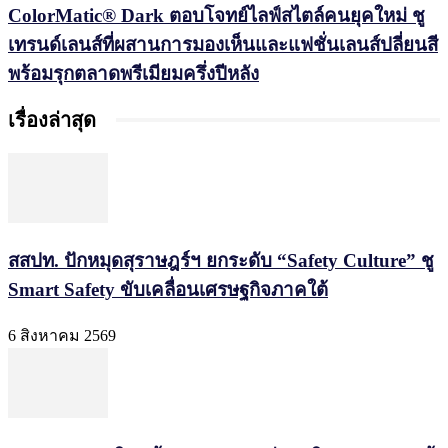
ColorMatic® Dark ตอบโจทย์ไลฟ์สไตล์คนยุคใหม่ ชู
เทรนด์เลนส์ที่ผสานการมองเห็นและแฟชั่นเลนส์ปลี่ยนสี
พร้อมรุกตลาดพรีเมียมครึ่งปีหลัง
เรื่องล่าสุด
สสปท. ปักหมุดสุราษฎร์ฯ ยกระดับ “Safety Culture” ชู
Smart Safety ขับเคลื่อนเศรษฐกิจภาคใต้
6 สิงหาคม 2569