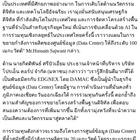
เป็นประเทศที่มีศักยภาพอย่างมาก ในการเติบโตด้านนวัตกรรม
ดิจิทัล และเทคโนโลยีอัจฉริยะ เรามุ่งมั่นสนับสนุนเศรษฐกิจ
ดิจิทัล ที่กำลังเติบโตในประเทศไทย และการจัดหาโครงสร้างพื้น
ฐานที่จำเป็นสำหรับธุรกิจยุคใหม่ ที่เน้นการขับเคลื่อนด้วย AI ใน
การร่วมทุนเชิงกลยุทธ์ในประเทศไทยครั้งนี้ เราวางแผนในการ
ขยายกำลังการผลิตของศูนย์ข้อมูล (Data Center) ให้ถึงระดับ 100
เมกะวัตต์” Mr.Hussain Sajwani กล่าว.
ด้าน นายกิตติพันธ์ ศรีบัวเอี่ยม ประธานเจ้าหน้าที่บริหาร บริษัท
โปรเอ็น คอร์ป จำกัด (มหาชน) กล่าวว่า “เรารู้สึกยินดีมากที่ได้
เป็นพันธมิตรกับ EDGNEX โดย DAMAC ซึ่งเป็นผู้นำในธุรกิจ
ศูนย์ข้อมูล (Data Center) โดยมีฐาน การดำเนินงานที่มั่นคงทั่ว
ภูมิภาคเอเชียตะวันออกเฉียงใต้ การร่วมทุนกันครั้งนี้ ตอกย้ำถึง
ความสำคัญของการขยายโครงสร้างพื้นฐานดิจิทัล เพื่อตอบ
สนองความต้องการที่เพิ่มมากขึ้น อีกทั้งเรามุ่งหวังที่จะนำความ
เป็นเลิศและนวัตกรรมมาสู่ตลาดได้”
การร่วมทุนดังกล่าวจะรวมถึงโครงการศูนย์ข้อมูล (Data Center)
ที่ล้ำสมัยซึ่งมีกำลังการผลิตรวม 20 เมกะวัตต์ โดยระยะแรกจะมี