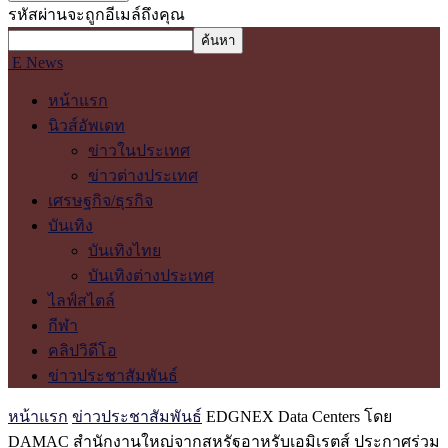
รหัสผ่านจะถูกอีเมล์ถึงคุณ
E News
หน้าแรก
นิวส์อัพเดท
ข่าวในประเทศ
ข่าวต่างประเทศ
เศรษฐกิจ/ธุรกิจ
บันเทิง
บันเทิงไทย
บันเทิงต่างประเทศ
ไลฟ์สไตล์
กีฬา
คลิปวิดีโอ
ข่าวประชาสัมพันธ์
หน้าแรก
ข่าวประชาสัมพันธ์
EDGNEX Data Centers โดย
DAMAC สำนักงานใหญ่จากสหรัฐอาหรับเอมิเรตส์ ประกาศร่วม