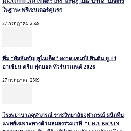
BEAUTILAB เปิดตัว เก่ง–หฤษฎ์ และ น้ำปิง–นภัสกร
ในฐานะพรีเซนเตอร์คู่แรก
27 กรกฎาคม 2569
ทีม “อัสสัมชัญ ยูไนเต็ด” ผงาดแชมป์! ยินตัน ยู-14
อาเซียน ดรีม ฟุตบอล ทัวร์นาเมนต์ 2026
27 กรกฎาคม 2569
โรงพยาบาลจุฬาภรณ์ ราชวิทยาลัยจุฬาภรณ์ ผนึกทีม
แพทย์เฉพาะทางด้านสมองร่วมเวที “CRA BRAIN