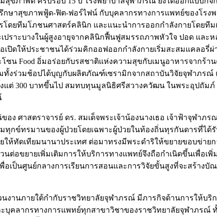
 มหกรรมสุขภาพดี ครบรอบ 15 ปี โรงพยาบาลจุฬาภรณ์ ยังได้ออกแบบก
วจปรึกษาสุขภาพฟู้ด-ฟิต-ฟอร์ไฟน์ กับบุคลากรทางการแพทย์ของโรง
รโดยทีมโภชนศาสตร์คลินิก และแนะนำการออกกำลังกายโดยทีมเว
ราะบางในผู้สูงอายุจากคลินิกฟื้นฟูสมรรถภาพหัวใจ ปอด และหลอด
ปิดให้ประชาชนได้ร่วมคิกออฟออกกำลังกายเริ่มสะสมแคลอรี่ผ่านแอป
และโซน Food อิ่มอร่อยกับรสชาติแห่งความสุขกับเมนูอาหารจากร้าน
ทั้งร่วมช้อปได้บุญกับผลิตภัณฑ์เซรามิกจากสถาบันวิจัยจุฬาภรณ์ แ
้งแต่ 300 บาทขึ้นไป สมทบทุนมูลนิธิศรีสวางควัฒน ในพระอุปถัมภ์ ฯ
์
่ของ ศาสตราจารย์ ดร. สมเด็จพระเจ้าน้องนางเธอ เจ้าฟ้าจุฬาภร
าความทุกข์ทรมานของผู้ป่วยโดยเฉพาะผู้ป่วยในท้องถิ่นทุรกันดารที
ยให้ทัดเทียมนานาประเทศ ต่อมาทรงมีพระดำริให้ขยายขอบข่ายก
ต่อขยายเพิ่มเติมการให้บริการทางแพทย์จึงถือกำเนิดขึ้นเพื่อเพ
 เพื่อเป็นศูนย์กลางการเรียนการสอนและการวิจัยขั้นสูงที่จะสร
่วนงานภายใต้กำกับราชวิทยาลัยจุฬาภรณ์ มีภารกิจด้านการให้
าและบุคลากรทางการแพทย์ทุกสาขาวิชาของราชวิทยาลัยจุฬาภรณ์ ท