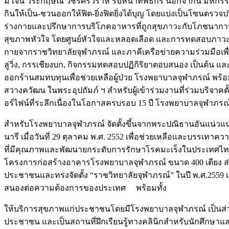
มี เจิ้น วีระกฤษณ์ วัชรศรีวราห์ รับหน้าที่พิธีกร นอกจากนี้
กินให้เป็น-ชวนออกให้ฟิต-ยิ่งฟิตยิ่งได้บุญ โดยแบ่งเป็นโซนตร
ร่างกายและปรึกษาการบริโภคอาหารที่ถูกสุขภาวะกับโภชนากา
สุขภาพหัวใจ โดยศูนย์หัวใจและหลอดเลือด และการทดสอบภาวะเป
กายจากราชวิทยาลัยจุฬาภรณ์ และภาคีเครือข่ายความร่วมมือเพื่อเ
ลู่วิ่ง, กรรเชียงบก, กิจกรรมทดสอบปฏิกิริยาตอบสนอง เป็นต้น 
ออกร้านสมทบทุนเพื่อช่วยเหลือผู้ป่วย โรงพยาบาลจุฬาภรณ์ พร้อม
สวางควัฒน ในพระอุปถัมภ์ ฯ สำหรับผู้เข้าร่วมงานที่ร่วมบริจาคตั
อร์ไฟน์ที่ระลึกเนื่องในโอกาสครบรอบ 15 ปี โรงพยาบาลจุฬาภรณ
สำหรับโรงพยาบาลจุฬาภรณ์ จัดตั้งขึ้นจากพระปณิธานอันแน่วแน
นารี เมื่อวันที่ 29 ตุลาคม พ.ศ. 2552 เพื่อช่วยเหลือและบรรเท
ที่มีคุณภาพและพัฒนายกระดับการรักษาโรคมะเร็งในประเทศไท
โครงการก่อสร้างอาคารโรงพยาบาลจุฬาภรณ์ ขนาด 400 เตียง ส่วน
ประชาชนและทรงจัดตั้ง “ราชวิทยาลัยจุฬาภรณ์” ในปี พ.ศ.2559
สนองต่อความต้องการของประเทศ พร้อมทั้ง
ให้บริการสุขภาพแก่ประชาชนโดยมีโรงพยาบาลจุฬาภรณ์ เป็นส
ประชาชน และเป็นสถานที่ฝึกเรียนรู้ทางคลินิกสำหรับนักศึกษ