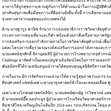
กับกระบวนการป้องกันการเกิดโรคไม่ติดต่อเรื้อรัง หรือโรค N
อาหารให้ถูกสุขภาวะควบคู่กับการให้คำแนะนำในการปฏิบัติตัวสำ
เท่าทันสุขภาพเพื่อมีสุขภาวะที่ดีอย่างยั่งยืน ทั้งนี้ การเลื
จ่ายทางสาธารณสุขของประเทศลงได้
ด้าน นายฐากูร พานิช รักษาการรองเลขาธิการราชวิทยาลัยจุฬาภรณ
กระทรวงการท่องเที่ยวและกีฬา พร้อมด้วยภาคีเครือข่ายภาครัฐแล
การส่งเสริมการออกกำลังกายภายในราชวิทยาลัยจุฬาภรณ์ เพื่อเป
แต่ละโครงการเพื่อร่วมรณรงค์ส่งเสริมการออกกำลังกายและการ
นายแพทย์สุรศักดิ์ ลีลาอุดมลิปิ ผู้อำนวยการโรงพยาบาลจุฬาภรณ
Challenge มาจัดทำเป็นแคมเปญชาเล้นจ์คนไทยในการร่วมออกกำ
พันธมิตรที่ได้ร่วมสนับสนุนนำรายได้สมทบทุนมูลนิธิศรีสวางคว
ภายในงาน มีการจัดกิจกรรมเสวนาให้ความรู้สุขภาพ Food Fit for
ศิลปศาสตร์ แพทย์เฉพาะทางอายุรศาสตร์หัวใจและหลอดเลือด ศูนย
เฉพาะทางโภชนศาสตร์คลินิก, นายแพทย์ศุภณัฐ วรวิชชวงษ์ แพทย์
มี นายแพทย์อี๊ด ลอประยูร ผู้อำนวยการโรงเรียนวิทยาศาสตร์กา
ทีมชาติไทย เหรียญเงินโอลิมปิก 2024 และ รอน-ภัทรภณ โตอุ่น ดา