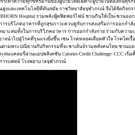
ะบรรเทาความทุกข์ทรมานของผู้ป่วยโดยเฉพาะผู้ป่วยในท้องถิ่นทุรก
สูงและเทคโนโลยีที่ทันสมัย ราชวิทยาลัยจุฬาภรณ์ จึงได้จัดกิ
ORN Hospital รวมพลังฟู้ดฟิตฟอร์ไฟน์ ชวนกินให้เป็น-ชวนออกให้ฟิ
การบริโภคอาหารที่ถูกสุขภาวะควบคู่กับการส่งเสริมการออกกำลัง
งไม่เหมาะสมทั้งในการบริโภคอาหาร การออกกำลังกาย ร่วมกับความเสื
จนำไปสู่โรคที่รุนแรงยิ่งขึ้น เช่น โรคหลอดเลือดหัวใจ โรคไตเรื้อ
งยืนตามพระปณิธานกับกิจกรรมที่จะชาเล้นจ์รวมพลังคนไทย ชวนออ
สมแคลอรี่ผ่านแอปพลิเคชัน Calories Credit Challenge: CCC เริ่มตั
์ทางการแพทย์ โรงพยาบาลจุฬาภรณ์