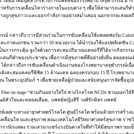
CDs โดยนำทีมบุคลากรทางการแพทย์ของโรงพยาบาลจุฬาภรณ์ มาร่วมใ
หรับการเคลื่อนไหวร่างกายในแบบต่าง ๆ เพื่อให้สามารถเล่นกีฬา
อกทานอย่างถูกสุขภาวะและออกกำลังกายอย่างสม่ำเสมอ นอกจากจะส่งผล
์ กล่าวถึง การมีส่วนร่วมในการขับเคลื่อนใช้แพลตฟอร์ม Calories
ะภาคเอกชน รวมกว่า 50 หน่วยงาน ได้นำร่องใช้แอปพลิเคชัน Calor
็นการกระตุ้น จูงใจด้วยการสะสมปริมาณแคลอรี่ที่ได้จากกิจกรรม
เล่นกีฬาของประชาชน เพื่อการมีสุขภาพที่ดีอย่างยั่งยืน ตลอด
์ ได้กล่าวถึงการขับเคลื่อนดำเนินงานของโรงพยาบาลจุฬาภรณ์เนื่อ
ลังสะสมแคลอรี่พิชิต 15 ล้านแคล ฉลองครบรอบ 15 ปี โรงพยาบา
ัฒน ในพระอุปถัมภ์ ฯ เพื่อช่วยเหลือผู้ป่วยและสนับสนุนการจัดซ
 Fine on stage “ชวนกินอย่างใส่ใจ ห่างไกลโรค NCDs ชวนออกให้ฟ
์หัวใจและหลอดเลือด, แพทย์หญิงสิรี วงศ์รักมิตร แพทย์
เฉพาะทางอายุรศาสตร์โรคไต ศูนย์โรคไต พร้อมด้วยการสร้างแรงบั
รเคลื่อนไหวและสุขภาพ คณะเทคโนโลยีวิทยาศาสตร์สุขภาพ ราชวิทยา
รานักแสดง ร่วมเสวนาแชร์แรงบันดาลใจที่ทำให้มีสุขภาพกายแข็งแรง