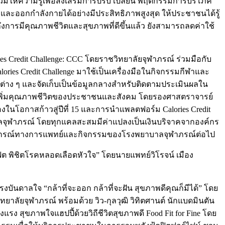
ห้ความรู้เพื่อส่งเสริมการปรับ เปลี่ยน พฤติกรรมการบริโภค
และออกกำลังกายได้อย่างมีประสิทธิภาพสูงสุด ให้ประชาชนได้รู้
ถึงการมีคุณภาพชีวิตและสุขภาพที่ดีขึ้นแล้ว ยังสามารถลดค่าใช้
 Credit Challenge: CCC โดยราชวิทยาลัยจุฬาภรณ์ ร่วมมือกับ
ies Credit Challenge มาใช้เป็นเครื่องมือในกิจกรรมกีฬาและ
ต่าง ๆ และจัดเก็บเป็นข้อมูลกลางสำหรับติดตามประเมินผลใน
จนเพิ่มคุณภาพชีวิตของประชาชนและสังคม โดยรองศาสตราจารย์
งในโอกาสก้าวสู่ปีที่ 15 และการนำแพลตฟอร์ม Calories Credit
ลจุฬาภรณ์ โดยทุกแคลสะสมมีค่าแปลงเป็นเงินบริจาคจากองค์กร
ื้ออุปกรณ์ทางการแพทย์และกิจกรรมของโรงพยาบาลจุฬาภรณ์ต่อไป
ิต พิชิตโรคหลอดเลือดหัวใจ” โดยนายแพทย์วิโรจน์ เมือง
นดาลใจ “กล้าที่จะออก กล้าที่จะฝัน สุขภาพดีคุณก็มีได้” โดย
ลัยจุฬาภรณ์ พร้อมด้วย วิว-กุลวุฒิ วิทิตศานต์ นักแบดมินตัน
 สุขภาพใจแฮปปี้ด้วยวิถีชีวิตสุขภาพดี Food Fit for Fine โดย