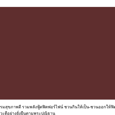
มสุขภาพดี รวมพลังฟู้ดฟิตฟอร์ไฟน์ ชวนกินให้เป็น-ชวนออกให้ฟ
วะดีอย่างยั่งยืนตามพระปณิธาน