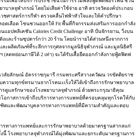
ิจกรรมเพื่อให้บริการประชาชนในการรวมพลังฟู้ดฟิตฟอร์ไฟน์ ชวน
พยาบาลจุฬาภรณ์ โดยไม่เสียค่าใช้จ่าย อาทิ ตรวจวัดองค์ประกอบ
ชศาสตร์การกีฬา ตรวจคลื่นไฟฟ้าหัวใจและให้คำปรึกษา
เลือด โซนชวนออกให้ Fit พื้นที่กิจกรรมส่งเสริมการออกกำลัง
พลิเคชัน Calories Credit Challenge อาทิ ปั่นจักรยาน, วิ่งบน
ดังและร้านซุปตาร์กว่า 20 ร้าน โดยนำรายได้ส่วนหนึ่งจากการ
ละผลิตภัณฑ์ที่ระลึกการกุศลจากมูลนิธิจุฬาภรณ์ และมูลนิธิศรี
 (ลดหย่อนภาษีได้ 2 เท่า) จะได้รับเสื้อยืดออกกำลังกายฟู้ดฟิตฟ
ณวลัยลักษณ์ อัครราชกุมารี กรมพระศรีสวางควัฒน วรขัตติยราช
่ได้รับความทุกข์ทรมานจากโรคมะเร็งให้ได้เข้าถึงการรักษาพยาบาล
ารดูแลรักษาของโรงพยาบาลจุฬาภรณ์ ด้วยพระกรุณาธิคุณ
ิ่มโอกาสการเข้าถึงบริการทางการแพทย์ที่ครอบคลุมทุกโรคให้กับ
้างบัณฑิตและพัฒนาบุคลากรทางการแพทย์ที่มีความสำคัญและตอบ
บริการทางการแพทย์และการรักษาพยาบาลด้วยมาตรฐานสากลแก่
ั้งนี้ โรงพยาบาลจุฬาภรณ์ได้มุ่งพัฒนาและยกระดับมาตรฐานการ