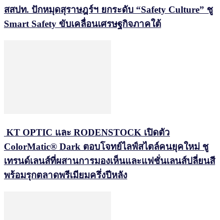
สสปท. ปักหมุดสุราษฎร์ฯ ยกระดับ “Safety Culture” ชู
Smart Safety ขับเคลื่อนเศรษฐกิจภาคใต้
KT OPTIC และ RODENSTOCK เปิดตัว
ColorMatic® Dark ตอบโจทย์ไลฟ์สไตล์คนยุคใหม่ ชู
เทรนด์เลนส์ที่ผสานการมองเห็นและแฟชั่นเลนส์ปลี่ยนสี
พร้อมรุกตลาดพรีเมียมครึ่งปีหลัง