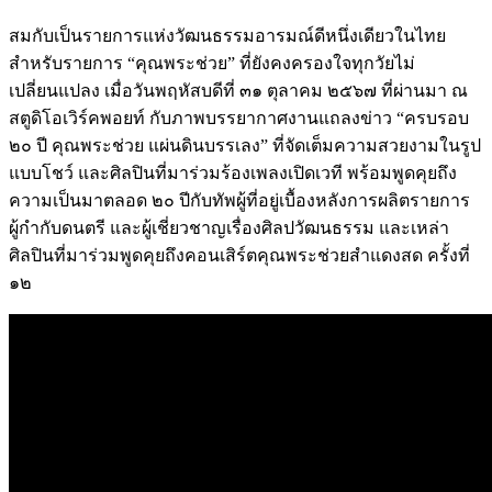
สมกับเป็นรายการแห่งวัฒนธรรมอารมณ์ดีหนึ่งเดียวในไทย
สำหรับรายการ “คุณพระช่วย” ที่ยังคงครองใจทุกวัยไม่
เปลี่ยนแปลง เมื่อวันพฤหัสบดีที่ ๓๑ ตุลาคม ๒๕๖๗ ที่ผ่านมา ณ
สตูดิโอเวิร์คพอยท์ กับภาพบรรยากาศงานแถลงข่าว “ครบรอบ
๒๐ ปี คุณพระช่วย แผ่นดินบรรเลง” ที่จัดเต็มความสวยงามในรูป
แบบโชว์ และศิลปินที่มาร่วมร้องเพลงเปิดเวที พร้อมพูดคุยถึง
ความเป็นมาตลอด ๒๐ ปีกับทัพผู้ที่อยู่เบื้องหลังการผลิตรายการ
ผู้กำกับดนตรี และผู้เชี่ยวชาญเรื่องศิลปวัฒนธรรม และเหล่า
ศิลปินที่มาร่วมพูดคุยถึงคอนเสิร์ตคุณพระช่วยสำแดงสด ครั้งที่
๑๒