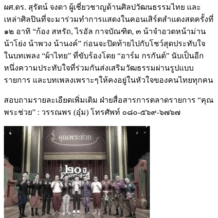
ผศ.ดร. สุรัตน์ จงดา ผู้เชี่ยวชาญด้านศิลปวัฒนธรรมไทย และ
เหล่าศิลปินที่จะมาร่วมทำการแสดงในคอนเสิร์ตสำแดงสดครั้งที่
๑๒ อาทิ “ก้อง สหรัถ, ไรอัล กาจบัณฑิต, ๓ น้าจำอวดหน้าม่าน
น้าโย่ง น้าพวง น้านงค์” ก่อนจะปิดท้ายไปกับโชว์สุดประทับใจ
ในบทเพลง “ผ้าไทย” ที่ขับร้องโดย “อาร์ม กรกันต์” นับเป็นอีก
หนึ่งความประทับใจที่ร่วมกันส่งเสริมวัฒธรรมผ่านรูปแบบ
รายการ และบทเพลงเพราะๆให้คงอยู่ในหัวใจของคนไทยทุกคน
สอบถามรายละเอียดเพิ่มเติม ฝ่ายสื่อสารการตลาดรายการ “คุณ
พระช่วย” : วรรณพร (อุ๋ม) โทรศัพท์ ๐๘๐-๕๖๙-๖๗๖๗