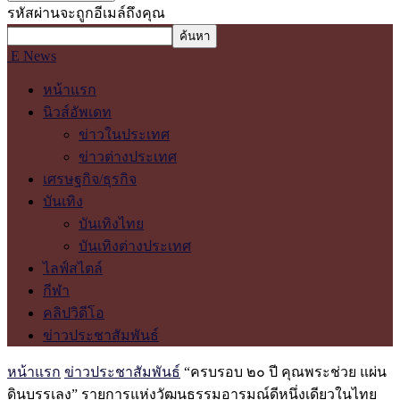
รหัสผ่านจะถูกอีเมล์ถึงคุณ
E News
หน้าแรก
นิวส์อัพเดท
ข่าวในประเทศ
ข่าวต่างประเทศ
เศรษฐกิจ/ธุรกิจ
บันเทิง
บันเทิงไทย
บันเทิงต่างประเทศ
ไลฟ์สไตล์
กีฬา
คลิปวิดีโอ
ข่าวประชาสัมพันธ์
หน้าแรก
ข่าวประชาสัมพันธ์
“ครบรอบ ๒๐ ปี คุณพระช่วย แผ่น
ดินบรรเลง” รายการแห่งวัฒนธรรมอารมณ์ดีหนึ่งเดียวในไทย