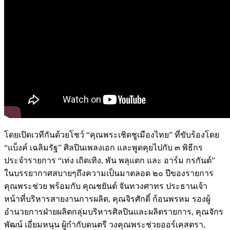
โดยเปิดเวทีกันด้วยโชว์ “คุณพระเชิดชูเมืองไทย” ที่ขับร้องโดย
“แบ็งค์ เฉลิมรัฐ” ศิลปินเพลงเอก และพูดคุยไปกับ ๓ พิธีกร
ประจำรายการ “เท่ง เถิดเทิง, พัน พลุแตก และ อาร์ม กรกันต์”
ในบรรยากาศสบายๆถึงความเป็นมาตลอด ๒๐ ปีของรายการ
คุณพระช่วย พร้อมกับ คุณชยันต์ จันทวงศาทร ประธานเจ้า
หน้าที่บริหารสายงานการผลิต, คุณจิรศักดิ์ ก้อนพรหม รองผู้
อำนวยการฝ่ายผลิตกลุ่มบริหารศิลปินและผลิตรายการ, คุณจักร
พัฒน์ เอี่ยมหนุน ผู้กำกับดนตรี วงคุณพระช่วยออร์เคสตรา,