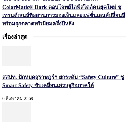
ColorMatic® Dark ตอบโจทย์ไลฟ์สไตล์คนยุคใหม่ ชู
เทรนด์เลนส์ที่ผสานการมองเห็นและแฟชั่นเลนส์ปลี่ยนสี
พร้อมรุกตลาดพรีเมียมครึ่งปีหลัง
เรื่องล่าสุด
สสปท. ปักหมุดสุราษฎร์ฯ ยกระดับ “Safety Culture” ชู
Smart Safety ขับเคลื่อนเศรษฐกิจภาคใต้
6 สิงหาคม 2569