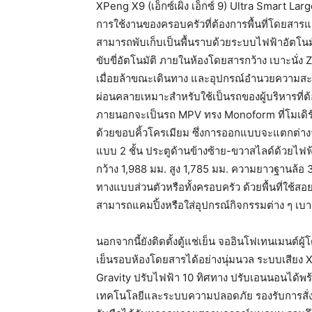
XPeng X9 (เอ็กซ์เผิง เอ็กซ์ 9) Ultra Smart Lar
การใช้งานของครอบครัวที่ต้องการพื้นที่โดยสารและพ
สามารถพับเก็บเป็นพื้นราบด้วยระบบไฟฟ้าอัตโนมัติ
ขับขี่อัตโนมัติ ภายในห้องโดยสารกว้าง เบาะนั่
เมื่อยล้าขณะเดินทาง และอุปกรณ์อำนวยความสะดว
ผ่อนคลายเหมาะสำหรับใช้เป็นรถของผู้บริหารท
ภายนอกจะเป็นรถ MPV ทรง Monoform ที่โมเดิ
ด้วยขอบคิ้วโครเมียม ซึ่งการออกแบบจะแตกต่างจา
แบบ 2 ชั้น ประตูด้านข้างซ้าย-ขวาสไลด์ด้วยไฟฟ้
กว้าง 1,988 มม. สูง 1,785 มม. ความยาวฐานล้อ 
ทางแบบส่วนตัวหรือทั้งครอบครัว ด้วยพื้นที่ใช้สอยก
สามารถแคมปิ้งหรือใส่อุปกรณ์กิจกรรมต่าง ๆ เบาะแ
นอกจากนี้ยังติดตั้งตู้แช่เย็น จออินโฟเทนเมนต์
เย็นรอบห้องโดยสารได้อย่างนุ่มนวล ระบบเสียง
Gravity ปรับไฟฟ้า 10 ทิศทาง ปรับเอนนอนได้พ
เทคโนโลยีและระบบความปลอดภัย รองรับการสั่งง