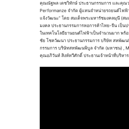
คุณณัฐพล เดชวิทักษ์ ประธานกรรมการ และคุณวริ
Performanze จำกัด ผู้แทนจำหน่ายรถยนต์ไฟฟ้า 
แจ้งวัฒนะ” โดย สมเด็จพระมหารัชมงคลมุนี (สมเด
มงคล ประธานกรรมการหอการค้าไทย-จีน เป็นประธ
ในเทคโนโลยียานยนต์ไฟฟ้าเป็นจำนวนมาก พร้อมกันน
ชัย โชควัฒนา ประธานกรรมการ บริษัท สหพัฒนพิบ
กรรมการ บริษัทสหพัฒนพิบูล จำกัด (มหาชน) , 
คุณอภิวันท์ สิงห์ทวีศักดิ์ ประธานเจ้าหน้าที่บริ