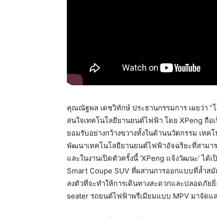
คุณณัฐพล เดชวิทักษ์ ประธานกรรมการ เผยว่า “โช
สนใจเทคโนโลยียานยนต์ไฟฟ้า โดย XPeng ถือเป็
ยอมรับอย่างกว้างขวางทั้งในด้านนวัตกรรม เทค
พัฒนาเทคโนโลยียานยนต์ไฟฟ้าอัจฉริยะที่สามารถ
และในงานเปิดตัวครั้งนี้ ‘XPeng แจ้งวัฒนะ’ ได้เป
Smart Coupe SUV ที่ผสานการออกแบบที่ล้ำสมัย 
ลงตัวที่จะทำให้การเดินทางสะดวกและปลอดภัยยิ่ง
seater รถยนต์ไฟฟ้าพรีเมียมแบบ MPV มาจัดแสด