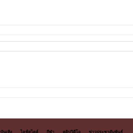
บันเทิง
ไลฟ์สไตล์
กีฬา
คลิปวิดีโอ
ข่าวประชาสัมพันธ์