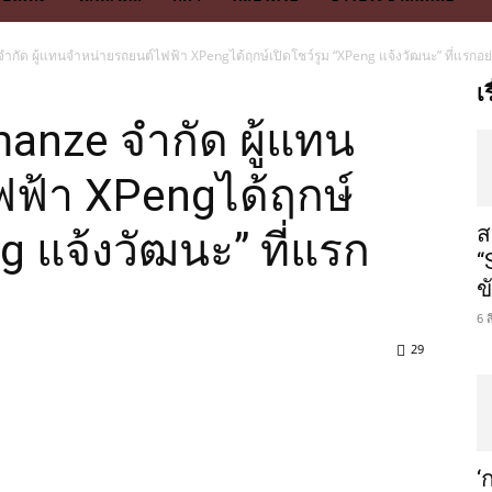
จำกัด ผู้แทนจำหน่ายรถยนต์ไฟฟ้า XPengได้ฤกษ์เปิดโชว์รูม “XPeng แจ้งวัฒนะ” ที่แรกอ
เ
manze จำกัด ผู้แทน
ฟ้า XPengได้ฤกษ์
ส
g แจ้งวัฒนะ” ที่แรก
“
ข
6 
29
‘