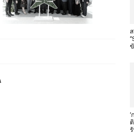
ส
“
ข
น
‘
ต
ร