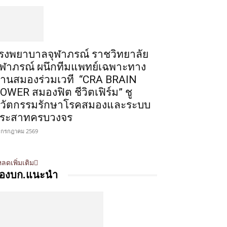
รงพยาบาลจุฬาภรณ์ ราชวิทยาลัย
ุฬาภรณ์ ผนึกทีมแพทย์เฉพาะทาง
้านสมองร่วมเวที “CRA BRAIN
OWER สมองฟิต ชีวิตเฟิร์ม” ชู
วัตกรรมรักษาโรคสมองและระบบ
ระสาทครบวงจร
 กรกฎาคม 2569
ลดเพิ่มเติม
องบก.แนะนำ