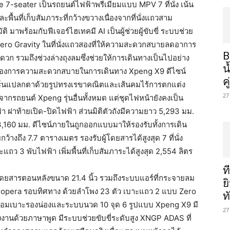
ge 7-seater เป็นรถยนต์ไฟฟ้าพรีเมียมแบบ MPV 7 ที่นั่ง เน้น
ื้นที่เก็บสัมภาระที่กว้างขวางเนื่องจากที่นั่งแถวสาม
 มาพร้อมกับฟีเจอร์ไฮเทคมี AI เป็นผู้ช่วยผู้ขับขี่ ระบบช่วย
ง Zero Gravity ในที่นั่งแถวสองที่ให้ความสะดวกสบายลดอาการ
B
ก รวมถึงช่วงล่างถุงลมซึ่งช่วยให้การเดินทางเป็นไปอย่าง
น
ี่ต้องการความสะดวกสบายในการเดินทาง Xpeng X9 ดีไซน์
ค
ร์นแปลกตาด้วยรูปทรงเรขาคณิตและเส้นคมไร้การตกแต่ง
27
กรถยนต์ Xpeng รุ่นอื่นทั้งหมด แต่ชุดไฟหน้ายังคงเป็น
า ฝาท้ายเปิด-ปิดไฟฟ้า ส่วนมิติตัวถังมีความยาว 5,293 มม.
3,160 มม. ดีไซน์ภายในถูกออกแบบมาให้รองรับทั้งการเดิน
ว้างถึง 7.7 ตารางเมตร รองรับผู้โดยสารได้สูงสุด 7 ที่นั่ง
ถว 3 พับไฟฟ้า เพิ่มพื้นที่เก็บสัมภาระได้สูงสุด 2,554 ลิตร
ท
ผู้โดยสารตอนหลังขนาด 21.4 นิ้ว รวมถึงระบบแอร์ที่กระจายลม
ย
 Xopera รอบทิศทาง ด้วยลำโพง 23 ตัว เบาะแถว 2 แบบ Zero
ท
ร้อมเบาะรองน่องและระบบนวด 10 จุด 6 รูปแบบ Xpeng X9 มี
27
านด้วยภาษาพูด มีระบบช่วยขับขี่ระดับสูง XNGP ADAS ที่