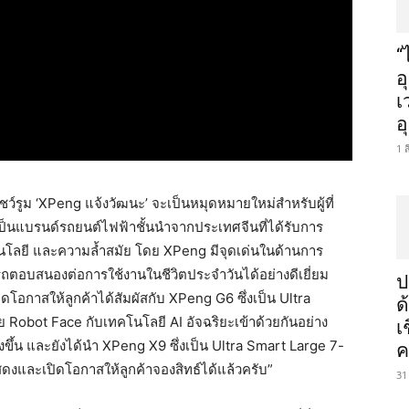
“
อ
เ
อ
1 
ว์รูม ‘XPeng แจ้งวัฒนะ’ จะเป็นหมุดหมายใหม่สำหรับผู้ที่
นแบรนด์รถยนต์ไฟฟ้าชั้นนำจากประเทศจีนที่ได้รับการ
โนโลยี และความล้ำสมัย โดย XPeng มีจุดเด่นในด้านการ
ตอบสนองต่อการใช้งานในชีวิตประจำวันได้อย่างดีเยี่ยม
ป
ิดโอกาสให้ลูกค้าได้สัมผัสกับ XPeng G6 ซึ่งเป็น Ultra
ด
Robot Face กับเทคโนโลยี AI อัจฉริยะเข้าด้วยกันอย่าง
เ
ขึ้น และยังได้นำ XPeng X9 ซึ่งเป็น Ultra Smart Large 7-
ค
งและเปิดโอกาสให้ลูกค้าจองสิทธ์ได้แล้วครับ”
31