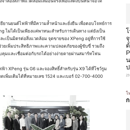
งจำลองสภาพแวดล้อมเสมือนจริงเพื่อแสดงบนหน้าจอได้
ยียานยนต์ไฟฟ้าที่มีความล้ำหน้าและยั่งยืน เพื่อตอบโจทย์การ
โ
g ไม่ได้เป็นเพียงแค่พาหนะสำหรับการเดินทาง แต่ยังเป็น
จ
และเป็นมิตรต่อสิ่งแวดล้อม จุดขายของ XPeng อยู่ที่การใช้
ด
่ช่วยเพิ่มประสิทธิภาพและความปลอดภัยของผู้ขับขี่ รวมถึง
P
ควบคุมและเชื่อมต่อกับรถได้อย่างง่ายดายผ่านสมาร์ทโฟน
น
ป
า XPeng รุ่น G6 และจองสิทธิ์สำหรับรุ่น X9 ได้ที่โชว์รูม
23
ยดเพิ่มเติมได้ที่หมายเลข 1524 และเบอร์ 02-700-4000
โห
ก