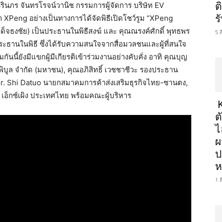
นภร จันทรโรจน์วานิช กรรมการผู้จัดการ บริษัท EV
ต
ร
XPeng อย่างเป็นทางการได้จัดพิธีเปิดโชว์รูม “XPeng
็จธงชัย) เป็นประธานในพิธีสงฆ์ และ คุณณรงค์ศักดิ์ พุทธพร
5 
านในพิธี ซึ่งได้รับความสนใจจากสื่อมวลชนและผู้ที่สนใจ
ี้ยังมีแขกผู้มีเกียรติเข้าร่วมงานอย่างคับคั่ง อาทิ คุณบุญ
ูล จำกัด (มหาชน), คุณอภิสิทธิ์ เวชชาชีวะ รองประธาน
Mr. Shi Datuo นายกสมาคมการค้าส่งเสริมธุรกิจไทย-ซานตง,
หาร เอ็กซ์เผิง ประเทศไทย พร้อมคณะผู้บริหาร
K
ต
ไ
ผ
ป
ห
1 