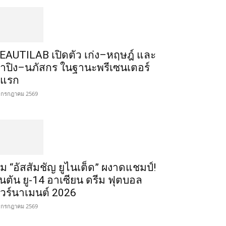
EAUTILAB เปิดตัว เก่ง–หฤษฎ์ และ
้ำปิง–นภัสกร ในฐานะพรีเซนเตอร์
ู่แรก
 กรกฎาคม 2569
ีม “อัสสัมชัญ ยูไนเต็ด” ผงาดแชมป์!
ินตัน ยู-14 อาเซียน ดรีม ฟุตบอล
ัวร์นาเมนต์ 2026
 กรกฎาคม 2569