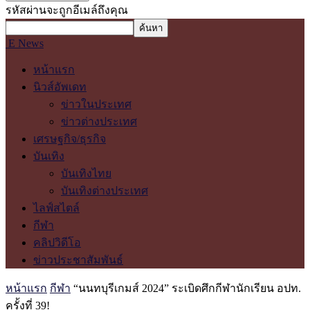
รหัสผ่านจะถูกอีเมล์ถึงคุณ
E News
หน้าแรก
นิวส์อัพเดท
ข่าวในประเทศ
ข่าวต่างประเทศ
เศรษฐกิจ/ธุรกิจ
บันเทิง
บันเทิงไทย
บันเทิงต่างประเทศ
ไลฟ์สไตล์
กีฬา
คลิปวิดีโอ
ข่าวประชาสัมพันธ์
หน้าแรก
กีฬา
“นนทบุรีเกมส์ 2024” ระเบิดศึกกีฬานักเรียน อปท.
ครั้งที่ 39!