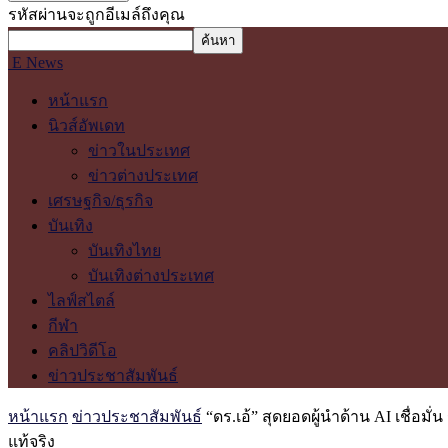
รหัสผ่านจะถูกอีเมล์ถึงคุณ
E News
หน้าแรก
นิวส์อัพเดท
ข่าวในประเทศ
ข่าวต่างประเทศ
เศรษฐกิจ/ธุรกิจ
บันเทิง
บันเทิงไทย
บันเทิงต่างประเทศ
ไลฟ์สไตล์
กีฬา
คลิปวิดีโอ
ข่าวประชาสัมพันธ์
หน้าแรก
ข่าวประชาสัมพันธ์
“ดร.เอ้” สุดยอดผู้นำด้าน AI เชื่อ
แท้จริง