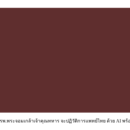
มั่น รพ.พระจอมเกล้าเจ้าคุณทหาร จะปฏิวัติการแพทย์ไทย ด้วย AI พ