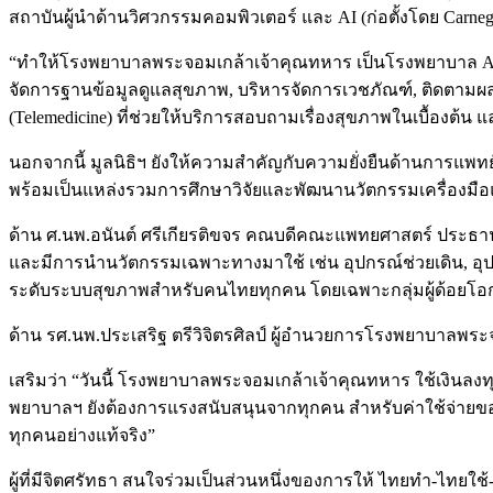
สถาบันผู้นำด้านวิศวกรรมคอมพิวเตอร์ และ AI (ก่อตั้งโดย Car
“ทำให้โรงพยาบาลพระจอมเกล้าเจ้าคุณทหาร เป็นโรงพยาบาล AI
จัดการฐานข้อมูลดูแลสุขภาพ, บริหารจัดการเวชภัณฑ์, ติดตามผ
(Telemedicine) ที่ช่วยให้บริการสอบถามเรื่องสุขภาพในเบื้องต
นอกจากนี้ มูลนิธิฯ ยังให้ความสำคัญกับความยั่งยืนด้านการ
พร้อมเป็นแหล่งรวมการศึกษาวิจัยและพัฒนานวัตกรรมเครื่องมือแ
ด้าน ศ.นพ.อนันต์ ศรีเกียรติขจร คณบดีคณะแพทยศาสตร์ ประธาน
และมีการนำนวัตกรรมเฉพาะทางมาใช้ เช่น อุปกรณ์ช่วยเดิน, อุป
ระดับระบบสุขภาพสำหรับคนไทยทุกคน โดยเฉพาะกลุ่มผู้ด้อยโอกาส 
ด้าน รศ.นพ.ประเสริฐ ตรีวิจิตรศิลป์ ผู้อำนวยการโรงพยาบาลพร
เสริมว่า “วันนี้ โรงพยาบาลพระจอมเกล้าเจ้าคุณทหาร ใช้เงินลงท
พยาบาลฯ ยังต้องการแรงสนับสนุนจากทุกคน สำหรับค่าใช้จ่ายของแ
ทุกคนอย่างแท้จริง”
ผู้ที่มีจิตศรัทธา สนใจร่วมเป็นส่วนหนึ่งของการให้ ไทยทำ-ไท