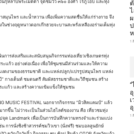
วนกุหลาบพระเมตตา จุดชมวิว ๓๖๐ องศา ไร่ภูโอบ และทุ่ง
ต
ไ
สมุนไพร และน้ำหวาน เพื่อเพิ่มความสดชื่นให้แก่ร่างกาย จึง
ผ
ึ่งในช่วงฤดูหนาวดอกเก๊กฮวยจะบานสะพรั่งเหลืองอร่ามเต็มทุ่ง
ป
ห
1 
ินการส่งเสริมและสนับสนุนกิจกรรมท่องเที่ยวเชิงเกษตรทุ่ง
แก้ว อย่างต่อเนื่อง เพื่อให้ชุมชนมีส่วนร่วมและให้ความ
ความงดงามของธรรมชาติ และแหล่งปลูก/แปรรูปสมุนไพร แหล่ง
ป์” กางเต็นท์ ชมดนตรี สัมผัสธรรมชาติและวิถีชุมชน สร้าง
“
ดสระแก้ว และสร้างความเข้มแข็งให้ชุมชน
อ
เ
ING MUSIC FESTIVAL นอกจากกิจกรรม “มิวสิคแคมป์” แล้ว
อ
มากขึ้น ไม่ว่าจะเป็นในส่วนไฮไลต์ของงาน คือ เที่ยวชมทุ่ง
1 
่ายรูปจุด Landmark เพื่อเป็นการบันทึกความทรงจำและร่วมแบ่ง
เช่น การนั่งชิงช้าสวรรค์ชมวิวเขา (นั่งฟรี) ชมบอลลูนยักษ์
O ขวัญใจวัยจิ๋ว กิจกรรม ชม ช้อป สินค้า OTOP จังหวัดแก้ว