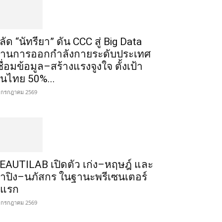
ลัด “นัทรียา” ดัน CCC สู่ Big Data
้านการออกกำลังกายระดับประเทศ
ชื่อมข้อมูล–สร้างแรงจูงใจ ตั้งเป้า
นไทย 50%...
 กรกฎาคม 2569
EAUTILAB เปิดตัว เก่ง–หฤษฎ์ และ
้ำปิง–นภัสกร ในฐานะพรีเซนเตอร์
ู่แรก
 กรกฎาคม 2569