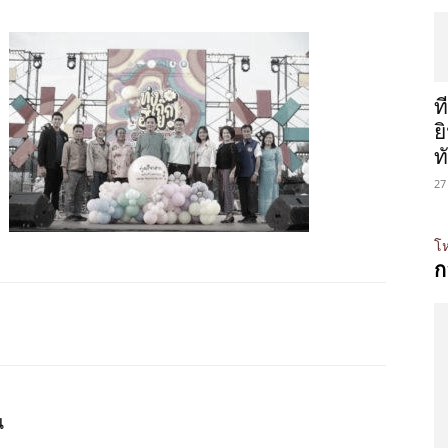
ท
ย
ท
27
โห
ก
น