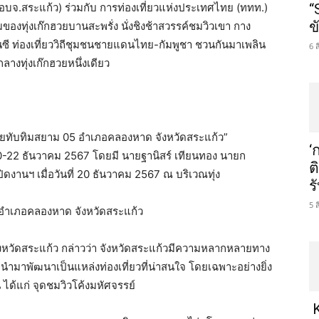
(อบจ.สระแก้ว) ร่วมกับ การท่องเที่ยวแห่งประเทศไทย (ททท.)
“
ข
ุ่งเก๊กฮวยบานสะพรั่ง นั่งชิงช้าสวรรค์ชมวิวเขา กาง
ซี ท่องเที่ยววิถีชุมชนชายแดนไทย-กัมพูชา ชวนกันมาเพลิน
6 
งทุ่งเก๊กฮวยหนึ่งเดียว
กฮวยทับทิมสยาม 05 อำเภอคลองหาด จังหวัดสระแก้ว”
‘
22 ธันวาคม 2567 โดยมี นายฐานิสร์ เทียนทอง นายก
ต
ดงานฯ เมื่อวันที่ 20 ธันวาคม 2567 ณ บริเวณทุ่ง
ร
5 
 อำเภอคลองหาด จังหวัดสระแก้ว
งหวัดสระแก้ว กล่าวว่า จังหวัดสระแก้วมีความหลากหลายทาง
นำมาพัฒนาเป็นแหล่งท่องเที่ยวที่น่าสนใจ โดยเฉพาะอย่างยิ่ง
 ได้แก่ จุดชมวิวโค้งมหัศจรรย์
K