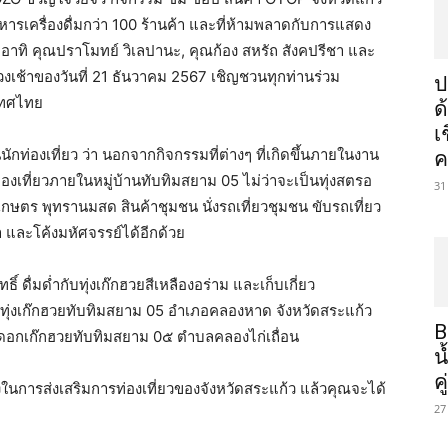
ารเครื่องดื่มกว่า 100 ร้านค้า และที่ห้ามพลาดกับการแสดง
ง อาทิ คุณปราโมทย์ วิเลปานะ, คุณก้อง สหรัถ สังคปรีชา และ
งเช้าของวันที่ 21 ธันวาคม 2567 เชิญชวนทุกท่านร่วม
ป
ะเทศไทย
ด
เ
กท่องเที่ยว ว่า นอกจากกิจกรรมที่ต่างๆ ที่เกิดขึ้นภายในงาน
ค
่องเที่ยวภายในหมู่บ้านทับทิมสยาม 05 ไม่ว่าจะเป็นทุ่งสตรอ
31
เกษตร พุทรานมสด สินค้าชุมชน นั่งรถเที่ยวชุมชน ขับรถเที่ยว
และโค้งมหัศจรรย์ได้อีกด้วย
 ดื่มด่ำกับทุ่งเก๊กฮวยสีเหลืองอร่าม และเก็บเกี่ยว
่ทุ่งเก๊กฮวยทับทิมสยาม 05 อำเภอคลองหาด จังหวัดสระแก้ว
B
่งดอกเก๊กฮวยทับทิมสยาม 0๕ ตำบลคลองไก่เถื่อน
น
ค
งในการส่งเสริมการท่องเที่ยวของจังหวัดสระแก้ว แล้วคุณจะได้
27