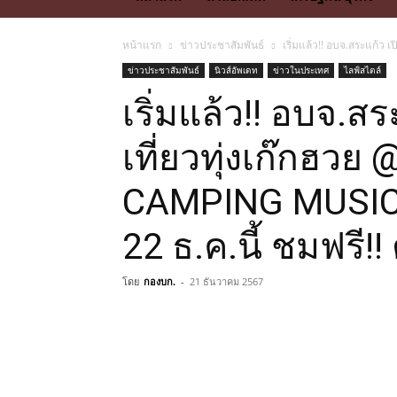
หน้าแรก
ข่าวประชาสัมพันธ์
เริ่มแล้ว!! อบจ.สระแก้ว
ข่าวประชาสัมพันธ์
นิวส์อัพเดท
ข่าวในประเทศ
ไลฟ์สไตล์
เริ่มแล้ว!! อบจ.ส
เที่ยวทุ่งเก๊กฮวย
CAMPING MUSIC
22 ธ.ค.นี้ ชมฟรี
โดย
กองบก.
-
21 ธันวาคม 2567