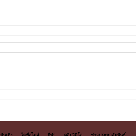
บันเทิง
ไลฟ์สไตล์
กีฬา
คลิปวิดีโอ
ข่าวประชาสัมพันธ์