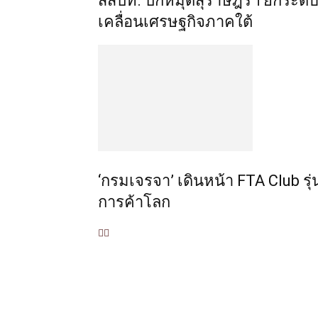
สสปท. ปักหมุดสุราษฎร์ฯ ยกระดับ 
เคลื่อนเศรษฐกิจภาคใต้
‘กรมเจรจา’ เดินหน้า FTA Club รุ่
การค้าโลก