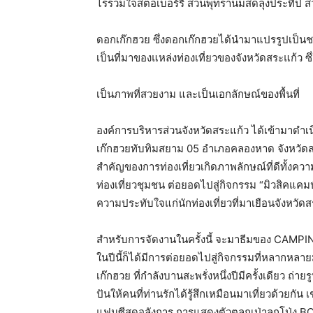
ไร่รวมใจสตอเบอร์รี สวนพุทรานมสดลุงประทีป ส
ดอกเก๊กฮวย ซึ่งดอกเก๊กฮวยได้นำมาแปรรูปเป็นชา
เป็นที่มาของแหล่งท่องเที่ยวของจังหวัดสระแก้ว ซ
เป็นภาพที่สวยงาม และเป็นเอกลักษณ์ของพื้นที่
องค์การบริหารส่วนจังหวัดสระแก้ว ได้เข้ามาดำเน
เก๊กฮวยทับทิมสยาม 05 อำเภอคลองหาด จังหวัดสระ
สำคัญของการท่องเที่ยวเกิดภาพลักษณ์ที่ดีทั้ง
ท่องเที่ยวชุมชน ต่อยอดไปสู่กิจกรรม “มิวสิคแคม
ความประทับใจแก่นักท่องเที่ยวที่มาเยือนจังหวั
สำหรับการจัดงานในครั้งนี้ จะมาธีมของ CAMP
ในปีนี้ก็ได้มีการต่อยอดไปสู่กิจกรรมที่หลากหลาย
เก๊กฮวย ที่กำลังบานสะพรั่งหนึ่งปีมีครั้งเดียว ถ
ปันให้คนที่ท่านรักได้รู้สึกเหมือนมาเที่ยวด้วยกัน 
แฟนซีสุดอลังการ การแสดงตัวตลกเป่าลูกโป่ง BOZ