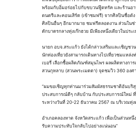
พร้อมกับอิ่มอร่อยไปกับขบวนฟู๊ดทรัค และร้านอาห
ดนตรีและคอนเสิร์ต (เข้าชมฟรี) จากศิลปินชื่อดั
ศิลปินอื่นๆ อีกมากมาย ชมฟรีตลอดงาน ส่วนในช่ว
ตักบาตรกลางทุ่งเก๊กฮวย มีเพียงหนึ่งเดียวในปร
นายก อบจ.สระแก้ว ยังได้กล่าวเสริมและเชิญชวนนั
นักท่องเที่ยวยังสามารถเดินทางไปเที่ยวชมแหล่งท
เบอรี่ เลือกซื้อผลิตภัณฑ์สมุนไพร ผลผลิตทางการ
สวนกุหลาบ (สวนพระเมตตา) จุดชมวิว 360 องศา 
“ผมขอเชิญทุกท่านมาร่วมสัมผัสธรรมชาติอันบริสุทธิ์
ประสบการณ์ดีๆ กลับบ้าน กับประสบการณ์ใหม่ ที
ระหว่างวันที่ 20-22 ธันวาคม 2567 ณ บริเวณทุ
อำเภอคลองหาด จังหวัดสระแก้ว เพื่อเป็นส่วนหนึ่
รับความประทับใจกลับไปอย่างแน่นอน”