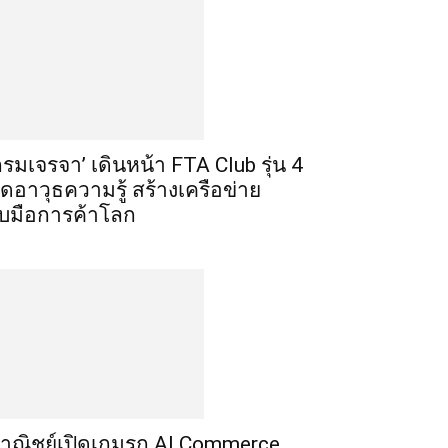
กรมเจรจา’ เดินหน้า FTA Club รุ่น 4
ิดอาวุธความรู้ สร้างเครือข่าย
ับมือการค้าโลก
าณิชย์เปิดเกมรุก AI Commerce