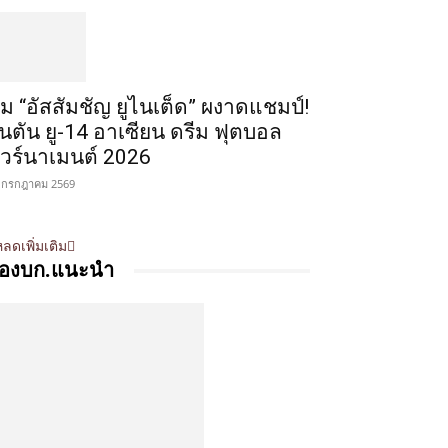
ีม “อัสสัมชัญ ยูไนเต็ด” ผงาดแชมป์!
ินตัน ยู-14 อาเซียน ดรีม ฟุตบอล
ัวร์นาเมนต์ 2026
 กรกฎาคม 2569
ลดเพิ่มเติม
องบก.แนะนำ