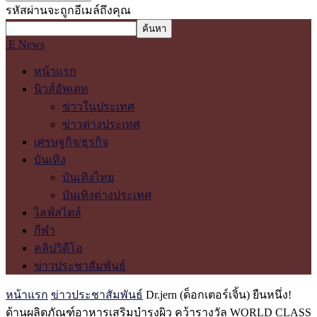
รหัสผ่านจะถูกอีเมล์ถึงคุณ
E News
หน้าแรก
นิวส์อัพเดท
ข่าวในประเทศ
ข่าวต่างประเทศ
เศรษฐกิจ/ธุรกิจ
บันเทิง
บันเทิงไทย
บันเทิงต่างประเทศ
ไลฟ์สไตล์
กีฬา
คลิปวิดีโอ
ข่าวประชาสัมพันธ์
หน้าแรก
ข่าวประชาสัมพันธ์
Dr.jern (ด็อกเตอร์เจิ้น) ยืนหนึ่ง!
ด้านผลิตภัณฑ์อาหารเสริมบำรุงผิว คว้ารางวัล WORLD CLASS