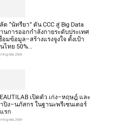
ลัด “นัทรียา” ดัน CCC สู่ Big Data
้านการออกกำลังกายระดับประเทศ
ชื่อมข้อมูล–สร้างแรงจูงใจ ตั้งเป้า
นไทย 50%...
 กรกฎาคม 2569
EAUTILAB เปิดตัว เก่ง–หฤษฎ์ และ
้ำปิง–นภัสกร ในฐานะพรีเซนเตอร์
ู่แรก
 กรกฎาคม 2569