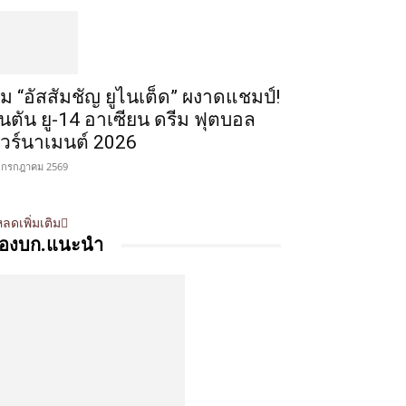
ีม “อัสสัมชัญ ยูไนเต็ด” ผงาดแชมป์!
ินตัน ยู-14 อาเซียน ดรีม ฟุตบอล
ัวร์นาเมนต์ 2026
 กรกฎาคม 2569
ลดเพิ่มเติม
องบก.แนะนำ