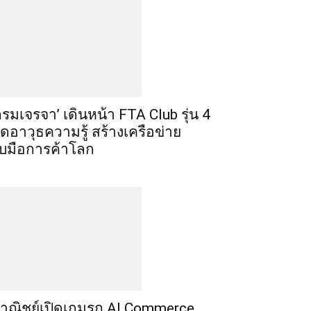
กรมเจรจา’ เดินหน้า FTA Club รุ่น 4
ิดอาวุธความรู้ สร้างเครือข่าย
ับมือการค้าโลก
าณิชย์เปิดเกมรุก AI Commerce