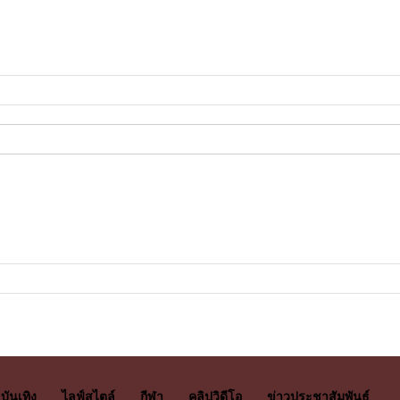
บันเทิง
ไลฟ์สไตล์
กีฬา
คลิปวิดีโอ
ข่าวประชาสัมพันธ์