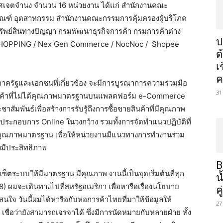
าศเจตจำนง จำนวน 16 หน่วยงาน ได้แก่ สำนักงานคณะ
ฑ์ อุตสาหกรรม สำนักงานคณะกรรมการคุ้มครองผู้บริโภค
รัพย์สินทางปัญญา กรมพัฒนาธุรกิจการค้า กรมการค้าต่าง
ป
 SHOPPING / Nex Gen Commerce / NocNoc / Shopee
ด
เ
ค
ครัฐและเอกชนที่เกี่ยวข้อง จะมีการบูรณาการความร่วมมือ
31
สินค้าที่ไม่ได้คุณภาพมาตรฐานบนแพลตฟอร์ม e-Commerce
ชาสัมพันธ์เพื่อสร้างการรับรู้ถึงการซื้อขายสินค้าที่มีคุณภาพ
ประกอบการ Online ในวงกว้าง รวมทั้งการจัดทำแนวปฏิบัติที่
่มีคุณภาพมาตรฐาน เพื่อให้หน่วยงานมีแนวทางการทำงานร่วม
างมีประสิทธิภาพ
B
ซ็ตระบบให้มีมาตรฐาน มีคุณภาพ งานนี้เป็นจุดเริ่มต้นที่ทุก
น
8) ผมจะเดินทางไปที่สหรัฐอเมริกา เพื่อหารือเรื่องนโยบาย
ค
ามสนใจ วันนี้ผมได้หารือกับหอการค้าไทยที่มาให้ข้อมูลให้
27
ื่อว่ายังสามารถเจรจาได้ ซึ่งมีการนัดหมายกับหลายฝ่าย ทั้ง