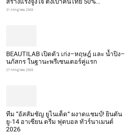
สร้างแรงจูงใจ ตั้งเป้าคนไทย 50%...
31 กรกฎาคม 2569
BEAUTILAB เปิดตัว เก่ง–หฤษฎ์ และ น้ำปิง–
นภัสกร ในฐานะพรีเซนเตอร์คู่แรก
27 กรกฎาคม 2569
ทีม “อัสสัมชัญ ยูไนเต็ด” ผงาดแชมป์! ยินตัน
ยู-14 อาเซียน ดรีม ฟุตบอล ทัวร์นาเมนต์
2026