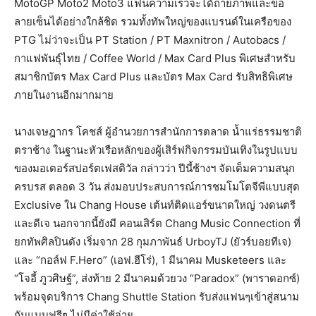
MotoGP Moto2 Moto3 แฟนความเร็วจะได้ถ่ายภาพและขอ
ลายเซ็นได้อย่างใกล้ชิด รวมทั้งทัพใหญ่ของแบรนด์ในเครือของ
PTG ไม่ว่าจะเป็น PT Station / PT Maxnitron / Autobacs /
กาแฟพันธุ์ไทย / Coffee World / Max Card Plus พิเศษสำหรับ
สมาชิกบัตร Max Card Plus และบัตร Max Card รับสิทธิพิเศษ
ภายในงานอีกมากมาย
นางเจษฎากร โคชส์ ผู้อำนวยการสำนักการตลาด น้ำแร่ธรรมชาติ
ตราช้าง ในฐานะหัวเรือหลักของผู้เสิร์ฟกิจกรรมบันเทิงในรูปแบบ
ของมอเตอร์สปอร์ตเฟสติวัล กล่าวว่า ปีนี้ช้างฯ จัดเต็มความสนุก
ครบรส ตลอด 3 วัน ส่งมอบประสบการณ์การชมโมโตจีพีแบบสุด
Exclusive ใน Chang House เต้นท์ติดแอร์ขนาดใหญ่ วงดนตรี
และดีเจ นอกจากนี้ยังมี คอนเสิร์ต Chang Music Connection ที่
ยกทัพศิลปินดัง เริ่มจาก 28 กุมภาพันธ์ UrboyTJ (ยัวร์บอยทีเจ)
และ “กอล์ฟ F.Hero” (เอฟ.ฮีโร่), 1 มีนาคม Musketeers และ
“โจอี้ ภูวศิษฐ์”, ส่งท้าย 2 มีนาคมด้วยวง “Paradox” (พาราดอกซ์)
พร้อมจุดบริการ Chang Shuttle Station รับส่งแฟนๆเข้าสู่สนาม
กันแบบฟรีๆ ไม่มีค่าใช้จ่าย