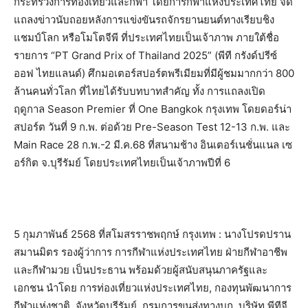
กระทรวงการท่องเที่ยวและกีฬา โดยการกีฬาแห่งประเทศไทย จัด
แถลงข่าวนับถอยหลังการแข่งขันรถจักรยานยนต์ทางเรียบชิง
แชมป์โลก หรือโมโตจีพี ที่ประเทศไทยเป็นเจ้าภาพ ภายใต้ชื่อ
รายการ “PT Grand Prix of Thailand 2025” (พีที กรังด์ปรีซ์
ออฟ ไทยแลนด์) ศึกมอเตอร์สปอร์ตพรีเมียมที่มีผู้ชมมากกว่า 800
ล้านคนทั่วโลก ที่ไทยได้รับบทบาทสำคัญ ทั้ง การแถลงเปิด
ฤดูกาล Season Premier ที่ One Bangkok กรุงเทพ โดยดอร์น่า
สปอร์ต วันที่ 9 ก.พ. ต่อด้วย Pre-Season Test 12-13 ก.พ. และ
Main Race 28 ก.พ.-2 มี.ค.68 ที่สนามช้าง อินเตอร์เนชั่นแนล เซ
อร์กิต จ.บุรีรัมย์ โดยประเทศไทยเป็นเจ้าภาพปีที่ 6
5 กุมภาพันธ์ 2568 ที่สโมสรราชพฤกษ์ กรุงเทพ : นางโปรดปราน
สมานมิตร รองผู้ว่าการ การกีฬาแห่งประเทศไทย ฝ่ายกีฬาอาชีพ
และกีฬามวย เป็นประธาน พร้อมด้วยผู้สนับสนุนภาครัฐและ
เอกชน นำโดย การท่องเที่ยวแห่งประเทศไทย, กองทุนพัฒนาการ
กีฬาแห่งชาติ, จังหวัดบุรีรัมย์, กรมการขนส่งทางบก, บริษัท พีทีจี