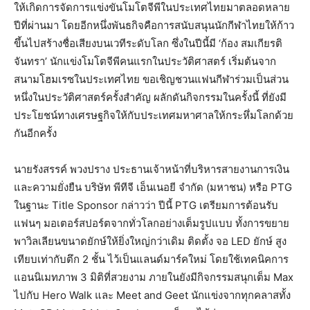
ให้เกิดการจัดการแข่งขันโมโตจีพีในประเทศไทยมาตลอดหลาย
ปีที่ผ่านมา โดยอีกหนึ่งพันธกิจคือการสนับสนุนนักกีฬาไทยให้ก้าว
ขึ้นไปสร้างชื่อเสียงบนเวทีระดับโลก ซึ่งในปีนี้มี ‘ก้อง สมเกียรติ
จันทรา’ นักแข่งโมโตจีพีคนแรกในประวัติศาสตร์ เริ่มต้นจาก
สนามโฮมเรซในประเทศไทย ขอเชิญชวนแฟนกีฬาร่วมเป็นส่วน
หนึ่งในประวัติศาสตร์ครั้งสำคัญ ผลักดันกิจกรรมในครั้งนี้ ที่ยังมี
ประโยชน์ทางเศรษฐกิจให้กับประเทศมหาศาลให้กระหึ่มโลกด้วย
กันอีกครั้ง
นายรังสรรค์ พวงปราง ประธานเจ้าหน้าที่บริหารสายงานการเงิน
และความยั่งยืน บริษัท พีทีจี เอ็นเนอยี จำกัด (มหาชน) หรือ PTG
ในฐานะ Title Sponsor กล่าวว่า ปีนี้ PTG เตรียมการต้อนรับ
แฟนๆ มอเตอร์สปอร์ตจากทั่วโลกอย่างเต็มรูปแบบ ทั้งการขยาย
พาวิลเลียนขนาดยักษ์ให้ยิ่งใหญ่กว่าเดิม ติดตั้ง จอ LED ยักษ์ สูง
เทียบเท่ากับตึก 2 ชั้น ไว้เป็นแลนด์มาร์คใหม่ โดยใช้เทคนิคการ
แอนนิเมทภาพ 3 มิติที่สวยงาม ภายในยังมีกิจกรรมสนุกเต็ม Max
ไปกับ Hero Walk และ Meet and Geet นักแข่งจากทุกคลาสทั้ง