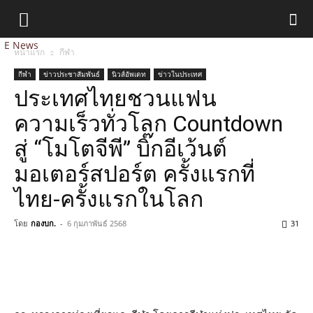
E News
หน้าแรก
กีฬา
กีฬา
ข่าวประชาสัมพันธ์
นิวส์อัพเดท
ข่าวในประเทศ
ประเทศไทยชวนแฟน
ความเร็วทั่วโลก Countdown
สู่ “โมโตจีพี” บิ๊กอีเว้นต์
มอเตอร์สปอร์ต ครั้งแรกที่
ไทย-ครั้งแรกในโลก
โดย
กองบก.
-
6 กุมภาพันธ์ 2568
31