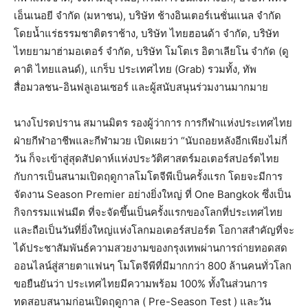
เอ็นเนอยี จำกัด (มหาชน), บริษัท ช้างอินเตอร์เนชั่นแนล จำกัด
โดยน้ำแร่ธรรมชาติตราช้าง, บริษัท ไทยฮอนด้า จำกัด, บริษัท
ไทยยามาฮ่ามอเตอร์ จำกัด, บริษัท โมโตเร อิตาเลียโน จำกัด (ดู
คาติ ไทยแลนด์), แกร็บ ประเทศไทย (Grab) รวมทั้ง, ทัพ
สื่อมวลชน-อินฟลูเอนเซอร์ และผู้สนับสนุนร่วมงานมากมาย
นางโปรดปราน สมานมิตร รองผู้ว่าการ การกีฬาแห่งประเทศไทย
ฝ่ายกีฬาอาชีพและกีฬามวย เปิดเผยว่า “นับถอยหลังอีกเพียงไม่กี่
วัน ก็จะเข้าสู่สุดสัปดาห์แห่งประวัติศาสตร์มอเตอร์สปอร์ตไทย
กับการเป็นสนามเปิดฤดูกาลโมโตจีพีเป็นครั้งแรก โดยจะมีการ
จัดงาน Season Premier อย่างยิ่งใหญ่ ที่ One Bangkok ซึ่งเป็น
กิจกรรมแฟนมีต ที่จะจัดขึ้นเป็นครั้งแรกของโลกที่ประเทศไทย
และถือเป็นวันที่ยิ่งใหญ่แห่งโลกมอเตอร์สปอร์ต โอกาสสำคัญที่จะ
ได้ประชาสัมพันธ์ความสวยงามของกรุงเทพผ่านการถ่ายทอดสด
ออนไลน์สู่สายตาแฟนๆ โมโตจีพีที่มีมากกว่า 800 ล้านคนทั่วโลก
ขอยืนยันว่า ประเทศไทยมีความพร้อม 100% ทั้งในส่วนการ
ทดสอบสนามก่อนเปิดฤดูกาล ( Pre-Season Test ) และวัน