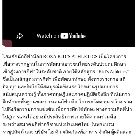
โฮมฮักนักกีฬาน้อย ROZA KID’S ATHLETICS เป็นโครงการ
เพื่อวางรากฐานในการพัฒนาเยาวชนไทยระดับประถมศึกษา
เข้าสู่วงการกีฬาในระดับชาติ ภายใต้หลักสูตร “Kid’s Athletics”
ซึ่งเป็นหลักสูตรการกีฬา เพื่อพัฒนาทักษะ ทั้งทางร่างกาย สติ
ปัญญา และจิตใจให้สมบูรณ์แข็งแรง โดยผ่านรูปแบบการ
สนับสนุนความรู้ ทั้งภาคทฤษฎีและภาคปฏิบัติเชิงลึก ที่เน้นการ
ฝึกทักษะพื้นฐานของการเล่นกีฬา คือ วิ่ง กระโดด ทุ่ม ขว้าง รวม
ไปถึงกิจกรรมการแข่งขัน เพื่อการฝึกใช้ทักษะทางความคิดที่นำ
ไปสู่การเล่นได้อย่างมีประสิทธิภาพ ภายใต้ความร่วมมือ
ระหว่างสมาคมกีฬากรีฑาแห่งประเทศไทย ในพระบรม
ราชูปถัมภ์ และ บริษัท ไฮ คิว ผลิตภัณฑ์อาหาร จำกัด ผู้ผลิตและ