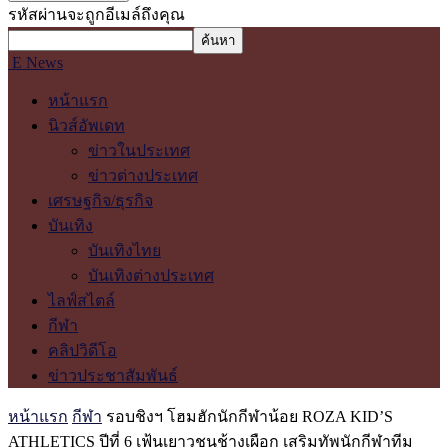
รหัสผ่านจะถูกอีเมล์ถึงคุณ
E News
หน้าแรก
นิวส์อัพเดท
ข่าวในประเทศ
ข่าวต่างประเทศ
เศรษฐกิจ/ธุรกิจ
บันเทิง
บันเทิงไทย
บันเทิงต่างประเทศ
ไลฟ์สไตล์
กีฬา
คลิปวิดีโอ
ข่าวประชาสัมพันธ์
หน้าแรก
กีฬา
รอบชิงฯ โฮมฮักนักกีฬาน้อย ROZA KID’S
ATHLETICS ปีที่ 6 เฟ้นเยาวชนช้างเผือก เสริมทัพนักกีฬาทีม