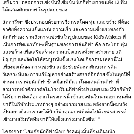
เสริมว่า “ตลอดการแข่งขันที่เข้มข้น นักกีฬาเยาวชนทั้ง 12 ทีม
ได้แสดงศักยภาพ ในรูปแบบของ
สัตตกรีฑา ซึ่งประกอบด้วยการวิ่ง กระโดด ทุ่ม และขว้าง ที่ต้อง
อาศัยทั้งความแข็งแกร่ง ความเร็ว และความแข็งแรงของตัว
นักกีฬาเอง รวมถึงการแข่งขันในรูปแบบของ Kid’s Athletics ที่
เน้นการพัฒนาทักษะพื้นฐานของการเล่นกีฬา คือ กระโดด ทุ่ม
และขว้าง เพื่อเสริมสร้างความแข็งแกร่งทั้งทางร่างกาย สติ
ปัญญา และจิตใจให้สมบูรณ์แข็งแรง โดยกิจกรรมเหล่านี้ไม่
เพียงมุ่งเน้นผลการแข่งขัน แต่ยังช่วยพัฒนาทักษะการคิด
วิเคราะห์และการแก้ปัญหาอย่างสร้างสรรค์อีกด้วย ซึ่งในทุกปีที่
ผ่านมา เราพบนักกีฬาช้างเผือกที่มีแววโดดเด่นด้านกีฬา ที่
สามารถเข้าศึกษาต่อในโรงเรียนกีฬาทั่วประเทศ และมีนักกีฬาที่
ได้รับการคัดเลือกจากโครงการนี้ เข้าแข่งขันในนามเยาวชนทีม
ชาติในกีฬาประเภทต่างๆ อย่างมากมาย และหลังจากนี้ผมหวัง
เป็นอย่างยิ่งว่าเราจะได้นักกีฬาคุณภาพที่เต็มไปด้วยพรสวรรค์
เข้ามาเสริมทัพทีมชาติให้แข็งแกร่งมากยิ่งขึน” ”
โครงการ ‘โฮมฮักนักกีฬาน้อย’ ยังคงมุ่งมั่นที่จะเดินหน้า