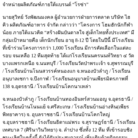
จำหน่ายผลิตภัณฑ์ภายใต้แบรนด์ “โรซ่า”
นายสุวิทย์ วังพัฒนมงคล ผู้อำนวยการฝ่ายการตลาด บริษัท ไฮ
คิว ผลิตภัณฑ์อาหาร จำกัด กล่าวว่า “โครงการ โฮมฮักนักกีฬา
น้อย ภายใต้แนวคิด “สร้างฝันบันดาลใจ สู่เด็กไทยทั้งประเทศ” มี
กลุ่มเป้าหมายคือ เด็กนักเรียน อายุ 8-12 ปี โดยในปีนี้ มีโรงเรียน
ที่เข้าร่วมโครงการกว่า 1,000 โรงเรียน มีการคัดเลือกในแต่ละ
รอบ จนเหลือ 12 ทีมสุดท้าย ได้แก่โรงเรียนนครนนท์วิทยา ๔ วัด
บางแพรกเหนือ จ.นนทบุรี / โรงเรียนวัดป่าพระเจ้า จ.สุพรรณบุรี
/ โรงเรียนบ้านโนนสวรรค์หนองแก จ.หนองบัวลำภู / โรงเรียน
อนุบาลเซกา จ.บึงกาฬ / โรงเรียนอนุบาลบ้านเพียรมิตรภาพที่
138 จ.อุดรธานี / โรงเรียนบ้านโคกนาเหล่า
จ.หนองบัวลำภู / โรงเรียนบ้านทองอินทร์สวนมอญ จ.อุดรธานี /
โรงเรียนบ้านโนนแย้ จ.ศรีสะเกษ / โรงเรียนบ้านอ่างหิน(เพียร
พิทยาคาร) จ. อุบลราชธานี / โรงเรียนบ้านโคกใหญ่
จ.อุบลราชธานี / โรงเรียนธิดาแม่พระ จ.สุราษฎร์ธานี / โรงเรียน
เทศบาล 7 (ศิรินาวินวิทยา) จ. ลำปาง ซึ่งทั้ง 12 ทีม ที่เข้ารอบชิง
ชนะเลิศในครั้งนี้ ยังได้รับประสบการณ์ เพิ่มเติมด้วยกิจกรรม