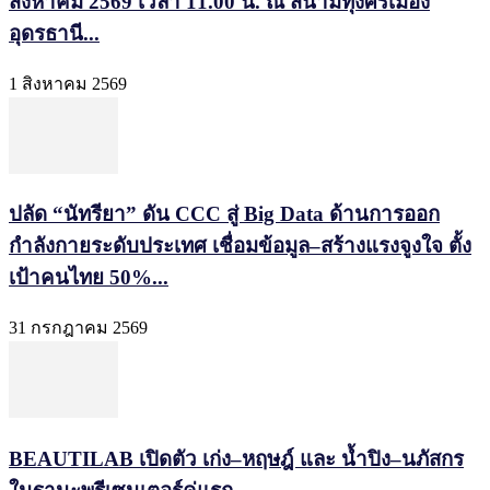
สิงหาคม 2569 เวลา 11.00 น. ณ สนามทุ่งศรีเมือง
อุดรธานี...
1 สิงหาคม 2569
ปลัด “นัทรียา” ดัน CCC สู่ Big Data ด้านการออก
กำลังกายระดับประเทศ เชื่อมข้อมูล–สร้างแรงจูงใจ ตั้ง
เป้าคนไทย 50%...
31 กรกฎาคม 2569
BEAUTILAB เปิดตัว เก่ง–หฤษฎ์ และ น้ำปิง–นภัสกร