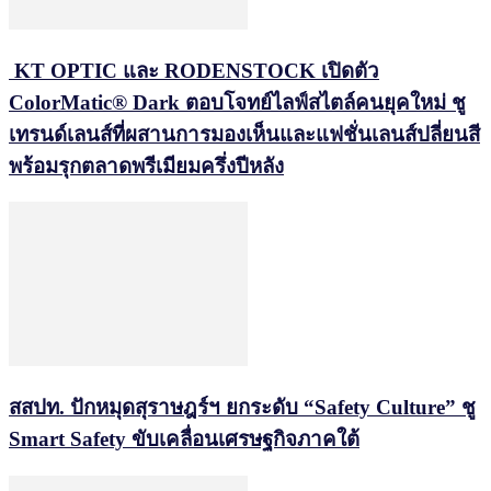
KT OPTIC และ RODENSTOCK เปิดตัว
ColorMatic® Dark ตอบโจทย์ไลฟ์สไตล์คนยุคใหม่ ชู
เทรนด์เลนส์ที่ผสานการมองเห็นและแฟชั่นเลนส์ปลี่ยนสี
พร้อมรุกตลาดพรีเมียมครึ่งปีหลัง
สสปท. ปักหมุดสุราษฎร์ฯ ยกระดับ “Safety Culture” ชู
Smart Safety ขับเคลื่อนเศรษฐกิจภาคใต้