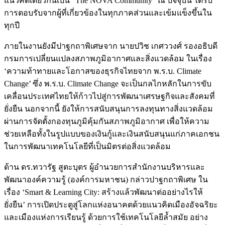
แนวคิดเดียวกันเป็น “The NOVA Community” ณ ปัจจุบัน ได้รับ
การตอบรับจากผู้ที่เกี่ยวข้องในทุกภาคส่วนและเข้มแข็งขึ้นใน
ทุกปี
ภายในงานยังมีปาฐกถาพิเศษจาก นายปวิช เกศววงศ์ รองอธิบดี
กรมการเปลี่ยนแปลงสภาพภูมิอากาศและสิ่งแวดล้อม ในเรื่อง
‘ความท้าทายและโอกาสของธุรกิจไทยจาก พ.ร.บ. Climate
Change’ ซึ่ง พ.ร.บ. Climate Change จะเป็นกลไกหลักในการขับ
เคลื่อนประเทศไทยให้ก้าวไปสู่การพัฒนาเศรษฐกิจและสังคมที่
ยั่งยืน นอกจากนี้ ยังให้การสนับสนุนการลงทุนทางสิ่งแวดล้อม
ผ่านการจัดตั้งกองทุนภูมิคุ้มกันสภาพภูมิอากาศ เพื่อให้ความ
ช่วยเหลือทั้งในรูปแบบของเงินกู้และเงินสนับสนุนแก่ภาคเอกชน
ในการพัฒนาเทคโนโลยีที่เป็นมิตรต่อสิ่งแวดล้อม
ด้าน ดร.ทวารัฐ สูตะบุตร ผู้อำนวยการสำนักงานบริหารและ
พัฒนาองค์ความรู้ (องค์การมหาชน) กล่าวปาฐกถาพิเศษ ใน
เรื่อง ‘Smart & Learning City: สร้างแล้วพัฒนาต่ออย่างไรให้
ยั่งยืน’ การเปิดประตูสู่โลกแห่งอนาคตด้วยแนวคิดเมืองอัจฉริยะ
และเมืองแห่งการเรียนรู้ ด้วยการใช้เทคโนโลยีล้ำสมัย อย่าง