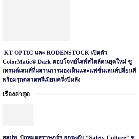
KT OPTIC และ RODENSTOCK เปิดตัว
ColorMatic® Dark ตอบโจทย์ไลฟ์สไตล์คนยุคใหม่ ชู
เทรนด์เลนส์ที่ผสานการมองเห็นและแฟชั่นเลนส์ปลี่ยนสี
พร้อมรุกตลาดพรีเมียมครึ่งปีหลัง
เรื่องล่าสุด
สสปท. ปักหมุดสุราษฎร์ฯ ยกระดับ “Safety Culture” ชู