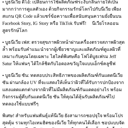
• บูธนีเวีย ดีโอ้: เปลี่ยนการใช้ผลิตภัณฑ์ระงับกลิ่นกายให้เป็น
มากกว่าการดูแลตัวเอง ด้วยกิจกรรมรักษ์โลกไปกับนีเวีย เพียง
สแกน QR Code แล้วแชร์ข้อความเพื่อสนับสนุนความยั่งยืนบน
Facebook Story, IG Story หรือ TikTok รับฟรี! นีเวียโรลออน
สูตรรักษ์โลก
• บูธนีเวีย เฟส: ตรวจสุขภาพผิวหน้าผ่านเครื่องตรวจสภาพผิวสุด
ล้ำ พร้อมรับคำแนะนำจากผู้เชี่ยวชาญและผลิตภัณฑ์ดูแลผิวที่
เหมาะกับคุณโดยเฉพาะ ไฮไลต์พิเศษคือ โฟโต้บูธเฟรม Jeff
Satur ให้แฟนๆ ได้ใกล้ชิดกับไอดอลขวัญใจแบบเอ็กซ์คลูซีฟ
• บูธนีเวีย ซัน: ทดสอบประสิทธิภาพของผลิตภัณฑ์กันแดดนีเวีย
ซัน ผ่านกล้อง UV ที่จะแสดงให้เห็นว่าผิวที่ได้รับการปกป้องจาก
แสงแดดแตกต่างจากผิวที่ไม่มีผลิตภัณฑ์กันแดดอย่างไร พร้อม
กิจกรรมตู้คีบกันแดดนีเวีย ซัน ให้คุณได้ลุ้นรับผลิตภัณฑ์ไป
ทดลองใช้แบบฟรีๆ
พิเศษ! สำหรับแฟนพันธุ์แท้นีเวีย ยังสามารถชอปจุใจ พร้อมโปร
สุดคุ้ม รวมทุกไอเทมฮิตของนีเวีย ให้ทุกคนได้เลือก ชอปแบบจัด