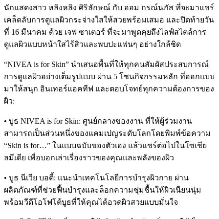
นักแสดงสาว หลิงหลิง ศิริลักษณ์ กับ ออม กรณ์นภัส ที่จะมาแชร์
เคล็ดลับการดูแลผิวกระจ่างใสให้สวยพร้อมเสมอ และปิดท้ายวัน
ที่ 16 มีนาคม ด้วย เจฟ ซาเตอร์ ที่จะมาพูดคุยถึงไลฟ์สไตล์การ
ดูแลผิวแบบหน้าใสไร้สิวและพบปะแฟนๆ อย่างใกล้ชิด
“NIVEA is for Skin” นำเสนอพื้นที่ให้ทุกคนสัมผัสประสบการณ์
การดูแลผิวอย่างเต็มรูปแบบ ผ่าน 5 โซนกิจกรรมหลัก ที่ออกแบบ
มาให้สนุก อินเทอร์แอคทีฟ และตอบโจทย์ทุกความต้องการของ
ผิว:
• บูธ NIVEA is for Skin: ศูนย์กลางของงาน ที่ให้ผู้ร่วมงาน
สามารถเป็นส่วนหนึ่งของแคมเปญระดับโลกโดยพิมพ์ข้อความ
“Skin is for…” ในแบบฉบับของตัวเอง แล้วแชร์ต่อไปในโซเชีย
ลมีเดีย เพื่อบอกเล่าเรื่องราวของคุณและพลังของผิว
• บูธ นีเวีย บอดี้: แนะนำเทคโนโลยีการบำรุงผิวกาย ผ่าน
ผลิตภัณฑ์ที่ช่วยฟื้นบำรุงและล็อกความชุ่มชื้นให้ผิวเนียนนุ่ม
พร้อมวีดีโอโฟโต้บูธที่ให้คุณได้อวดผิวสวยแบบมั่นใจ