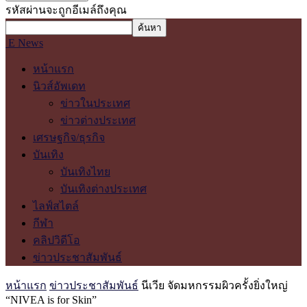
รหัสผ่านจะถูกอีเมล์ถึงคุณ
E News
หน้าแรก
นิวส์อัพเดท
ข่าวในประเทศ
ข่าวต่างประเทศ
เศรษฐกิจ/ธุรกิจ
บันเทิง
บันเทิงไทย
บันเทิงต่างประเทศ
ไลฟ์สไตล์
กีฬา
คลิปวิดีโอ
ข่าวประชาสัมพันธ์
หน้าแรก
ข่าวประชาสัมพันธ์
นีเวีย จัดมหกรรมผิวครั้งยิ่งใหญ่
“NIVEA is for Skin”