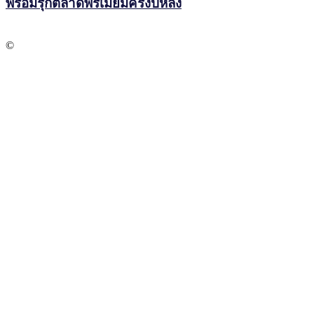
พร้อมรุกตลาดพรีเมียมครึ่งปีหลัง
©