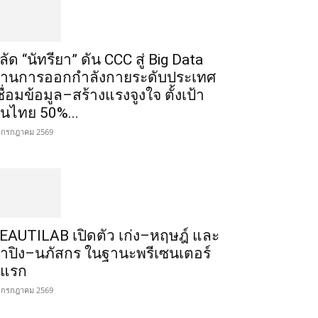
ลัด “นัทรียา” ดัน CCC สู่ Big Data
้านการออกกำลังกายระดับประเทศ
ชื่อมข้อมูล–สร้างแรงจูงใจ ตั้งเป้า
นไทย 50%...
 กรกฎาคม 2569
EAUTILAB เปิดตัว เก่ง–หฤษฎ์ และ
้ำปิง–นภัสกร ในฐานะพรีเซนเตอร์
ู่แรก
 กรกฎาคม 2569