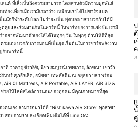
ลนด์ ที่เล็งเห็นถึงความสามารถ โดยส่วนตัวมีความผูกพันธ์
ชอบท่องเที่ยวเมื่อเรามีเวลาว่าง เหมือนเราได้ไปชาร์จแบต
เป็นนักกีฬาระดับโลก ไม่ว่าจะเป็น ฟุตบอล ฯลฯ บวกกับได้มี
ป
สพูดคุยและร่วมงานกันในพาร์ทนี้ ในพาร์ทของการแข่งขัน เรามี
ด
สึกว่าอยากพัฒนาตัวเองให้ได้ในทุกๆ วัน ในทุกๆ ด้านให้ดีที่สุด
เ
ๆจะดีตามเอง บวกกับการนอนที่เป็นจุดเริ่มต้นในการชาร์จพลังงาน
ค
ญกับพาร์ทนี้
31
าทิ วาตารุ ชิราอิชิ, นิชา สมบูรณ์เวชชการ, ลักขณา เชาว์วิ
นทร์ ศุภธีรเลิศ, ธนัชชา เทพหัสดิน ณ อยุธยา ฯลฯ พร้อม
ss, AiR 01 Mattress, AiR Portable, AiR LAYER, AiR 3D &
าช่วยให้ไลฟ์สไตล์การนอนของทุกคน มีคุณภาพมากที่สุด
B
ตนเอง สามารถมาได้ที่ “Nishikawa AiR Store” ทุกสาขา
น
h สอบถามรายละเอียดเพิ่มเติมได้ที่ Line OA:
ค
27