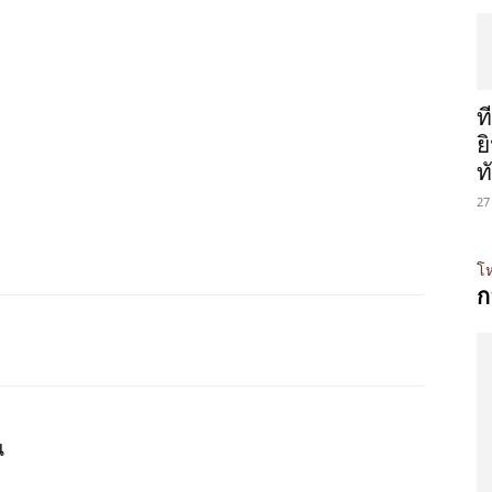
ท
ย
ท
27
โห
ก
น