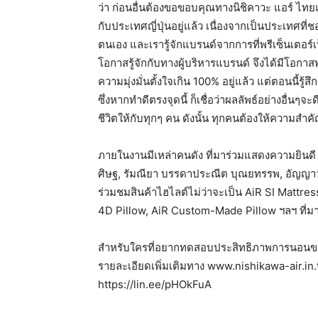
ว่า ก่อนอื่นต้องขอขอบคุณทางนิชิคาวะ แอร์ ไทยแ
กับประเทศญี่ปุ่นอยู่แล้ว เนื่องจากเป็นประเทศที่
ตนเอง และเรารู้จักแบรนด์จากการที่พรีเซ็นเตอร์
โอกาสรู้จักกับทางผู้บริหารแบรนด์ จึงได้มีโอกา
ความมุ่งมั่นตั้งใจเกิน 100% อยู่แล้ว แต่ตอนนี้รู้
ซึ่งหากทำดีตรงจุดนี้ ก็เชื่อว่าผลลัพธ์อย่างอื่น
ชีวิตให้กับทุกๆ คน ดังนั้น ทุกคนต้องให้ความสำคั
ภายในงานมีเหล่าคนดัง ที่มาร่วมแสดงความยินดี อ
ศิษฐ, รัมณียา บรรดาประณีต บุณยทรรพ, อัญญาวริ
ร่วมชมสินค้าไฮไลต์ไม่ว่าจะเป็น AiR SI Mattre
4D Pillow, AiR Custom-Made Pillow ฯลฯ ที่ม
สำหรับใครที่อยากทดสอบประสิทธิภาพการนอนของ
รายละเอียดเพิ่มเติมทาง www.nishikawa-air.in.t
https://lin.ee/pHOkFuA