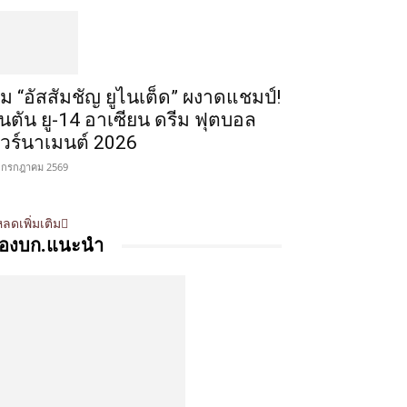
ีม “อัสสัมชัญ ยูไนเต็ด” ผงาดแชมป์!
ินตัน ยู-14 อาเซียน ดรีม ฟุตบอล
ัวร์นาเมนต์ 2026
 กรกฎาคม 2569
ลดเพิ่มเติม
องบก.แนะนำ