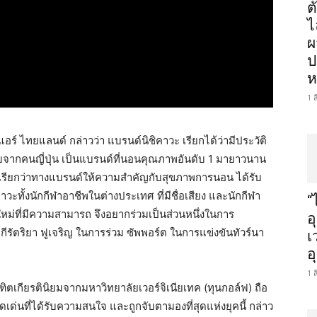
ต
ไ
ผ
ป
ห
1 
แอร์ ไทยแลนด์ กล่าวว่า แบรนด์นิชิคาวะ เรียกได้ว่ามีประวัติ
บจากคนญี่ปุ่น เป็นแบรนด์ที่นอนคุณภาพอันดับ 1 มายาวนาน
เรียกว่าทางแบรนด์ให้ความสำคัญกับสุขภาพการนอน ได้รับ
ะทั้งนักกีฬาอาชีพในต่างประเทศ ที่มีชื่อเสียง และนักกีฬา
“
นใหม่ที่มีความสามารถ จึงอยากร่วมเป็นส่วนหนึ่งในการ
อ
กีรัตริยา ฟูเจริญ ในการร่วม ซัพพอร์ต ในการแข่งขันทัวร์นา
เ
อ
1 
ณฑิตเกียรตินิยมจากมหาวิทยาลัยเวอร์จิเนียเทค (ทุนกอล์ฟ) ถือ
เด่นที่ได้รับความสนใจ และถูกจับตามองที่สุดแห่งยุคนี้ กล่าว