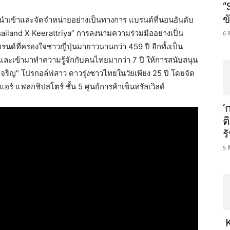
“
ข
ู้นำเข้าและจัดจำหน่ายอย่างเป็นทางการ แบรนด์ที่นอนอันดับ
ailand X Keerattriya” การลงนามความร่วมมืออย่างเป็น
6 
รนด์ที่ครองใจชาวญี่ปุ่นมายาวนานกว่า 459 ปี อีกทั้งเป็น
และเข้ามาทำความรู้จักกับคนไทยมากว่า 7 ปี ให้การสนับสนุน
ฟูเจริญ” โปรกอล์ฟสาว ดาวรุ่งชาวไทยในวัยเพียง 25 ปี โดยจัด
แอร์ แฟลกชิปสโตร์ ชั้น 5 ศูนย์การค้าเซ็นทรัลเวิลด์
‘
ต
ร
5 
K