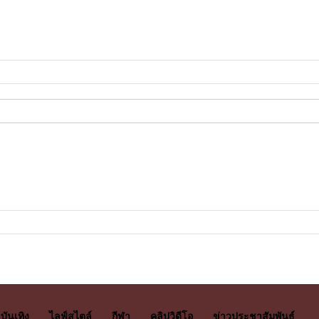
บันเทิง
ไลฟ์สไตล์
กีฬา
คลิปวิดีโอ
ข่าวประชาสัมพันธ์