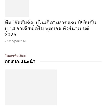
ทีม “อัสสัมชัญ ยูไนเต็ด” ผงาดแชมป์! ยินตัน
ยู-14 อาเซียน ดรีม ฟุตบอล ทัวร์นาเมนต์
2026
27 กรกฎาคม 2569
โหลดเพิ่มเติม
กองบก.แนะนำ