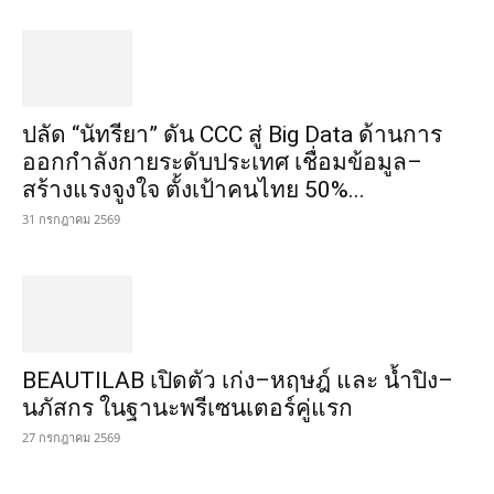
ปลัด “นัทรียา” ดัน CCC สู่ Big Data ด้านการ
ออกกำลังกายระดับประเทศ เชื่อมข้อมูล–
สร้างแรงจูงใจ ตั้งเป้าคนไทย 50%...
31 กรกฎาคม 2569
BEAUTILAB เปิดตัว เก่ง–หฤษฎ์ และ น้ำปิง–
นภัสกร ในฐานะพรีเซนเตอร์คู่แรก
27 กรกฎาคม 2569