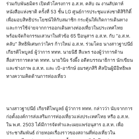
ร่วมกับพันธมิตร เปิดตัวโครงการ อ.ส.ท. คลับ ณ งานสัปดาห์
หนังสือแห่งชาติ ครั้งที่ 53 ชั้น LG ศูนย์การประชุมแห่งชาติสิริกิติ์
เพื่อมอบสิทธิประโยชน์ให้กับสมาชิก กระตุ้นให้เกิดการเดินทาง
และการใช้จ่ายจากการออกเดินทางท่องเที่ยวในประเทศไทย
พร้อมจัดกิจกรรมเสวนาในหัวข้อ 65 ปีอนุสาร อ.ส.ท. กับ “อ.ส.ท.
คลับ” สิทธิพิเศษกว่าใคร ก้าวใหม่ อ.ส.ท. ร่วมโดย นางสาวฐาปนีย์
เกียรติไพบูลย์ ผู้ว่าการ ททท. นายนิธี สีแพร รองผู้ว่าการด้าน
สื่อสารการตลาด ททท. นายวินิจ รังผึ้ง อดีตบรรณาธิการ นักเขียน
และช่างภาพ อ.ส.ท. และ เป้-อารักษ์ อมรศุภสิริ ศิลปินผู้มีอิทธิพล
ทางความคิดด้านการท่องเที่ยว
นางสาวฐาปนีย์ เกียรติไพบูลย์ ผู้ว่าการ ททท. กล่าวว่า นับจากการ
ก่อตั้งองค์การส่งเสริมการท่องเที่ยวแห่งประเทศไทย หรือ อ.ส.ท.
ใน พ.ศ. 2503 ได้มีการจัดทำและเผยแพร่อนุสาร อ.ส.ท. เพื่อ
ประชาสัมพันธ์ ถ่ายทอดเรื่องราวของสถานที่ท่องเที่ยวใน