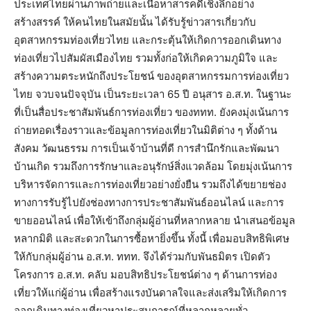
ประเทศไทยผ่านภาพถ่ายและเนื้อหาสารคดีเชิงลึกอย่าง
สร้างสรรค์ ให้คนไทยในสมัยนั้น ได้รับรู้ข่าวสารเกี่ยวกับ
อุตสาหกรรมท่องเที่ยวไทย และกระตุ้นให้เกิดการออกเดินทาง
ท่องเที่ยวไปสัมผัสเมืองไทย รวมทั้งก่อให้เกิดความภูมิใจ และ
สร้างความตระหนักถึงประโยชน์ ของอุตสาหกรรมการท่องเที่ยว
ไทย จวบจนปัจจุบัน เป็นระยะเวลา 65 ปี อนุสาร อ.ส.ท. ในฐานะ
ที่เป็นสื่อประชาสัมพันธ์การท่องเที่ยว ของททท. ยังคงมุ่งเน้นการ
ถ่ายทอดเรื่องราวและข้อมูลการท่องเที่ยวในมิติต่าง ๆ ทั้งด้าน
สังคม วัฒนธรรม การเป็นเจ้าบ้านที่ดี การสำนึกรักและพัฒนา
บ้านเกิด รวมถึงการรักษาและอนุรักษ์สิ่งแวดล้อม โดยมุ่งเน้นการ
บริหารจัดการและการท่องเที่ยวอย่างยั่งยืน รวมถึงได้ขยายช่อง
ทางการรับรู้ไปยังช่องทางการประชาสัมพันธ์ออนไลน์ และการ
ขายออนไลน์ เพื่อให้เข้าถึงกลุ่มผู้อ่านที่หลากหลาย นำเสนอข้อมูล
หลากมิติ และสะดวกในการซื้อหายิ่งขึ้น ทั้งนี้ เพื่อมอบสิทธิพิเศษ
ให้กับกลุ่มผู้อ่าน อ.ส.ท. ททท. จึงได้ร่วมกับพันธมิตร เปิดตัว
โครงการ อ.ส.ท. คลับ มอบสิทธิประโยชน์ต่าง ๆ ด้านการท่อง
เที่ยวให้แก่ผู้อ่าน เพื่อสร้างแรงบันดาลใจและส่งเสริมให้เกิดการ
ออกเดินทางท่องเที่ยวหาประสบการณ์ที่หลากหลายทั่ว