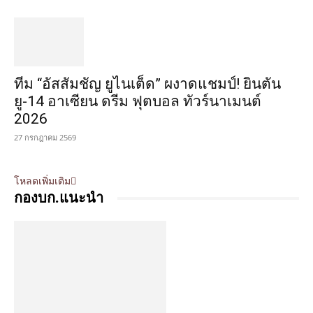
ทีม “อัสสัมชัญ ยูไนเต็ด” ผงาดแชมป์! ยินตัน
ยู-14 อาเซียน ดรีม ฟุตบอล ทัวร์นาเมนต์
2026
27 กรกฎาคม 2569
โหลดเพิ่มเติม
กองบก.แนะนำ