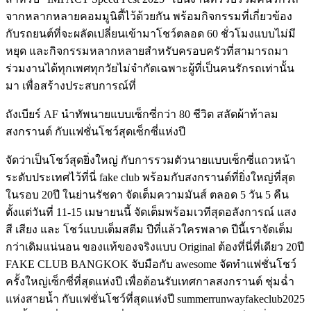
จากหลากหลายคอมมูนิตี้ไว้ด้วยกัน พร้อมกิจกรรมที่เกี่ยวข้อง
กับรถยนต์ที่จะผลัดเปลี่ยนเข้ามาโชว์ตลอด 60 ชั่วโมงแบบไม่มี
หยุด และกิจกรรมหลากหลายสำหรับครอบครัวที่สามารถมา
ร่วมงานได้ทุกเพศทุกวัยไม่จำกัดเฉพาะผู้ที่เป็นคนรักรถเท่านั้น
มา เพื่อสร้างประสบการณ์ที่
ถังเบียร์ AF นำทัพนายแบบเซ็กซี่กว่า 80 ชีวิต สลัดผ้าท้าลม
สงกรานต์ กับแฟชั่นโชว์สุดเซ็กซี่แห่งปี
จัดว่าเป็นโชว์สุดยิ่งใหญ่ กับการรวมตัวนายแบบเซ็กซี่แถวหน้า
ระดับประเทศไว้ที่นี่ fake club พร้อมกับสงกรานต์ที่ยิ่งใหญ่ที่สุด
ในรอบ 20ปี ในย่านรัชดา จัดเต็มความมันส์ ตลอด 5 วัน 5 คืน
ตั้งแต่วันที่ 11-15 เมษายนนี้ จัดเต็มพร้อมเวทีสุดอลังการณ์ แสง
สี เสียง และ โชว์แบบเต็มสตีม ปีที่แล้วใครพลาด ปีนี้เราจัดเต็ม
กว่าเดิมแน่นอน ของแท้ของจริงแบบ Original ต้องที่นี่ที่เดียว 20ปี
FAKE CLUB BANGKOK จับมือกับ awesome จัดทำแฟชั่นโชว์
ครั้งใหญ่เซ็กซี่ที่สุดแห่งปี เพื่อต้อนรับเทศกาลสงกรานต์ ชุ่มฉ่ำ
แห่งสายน้ำ กับแฟชั่นโชว์ที่สุดแห่งปี summerrunwayfakeclub2025