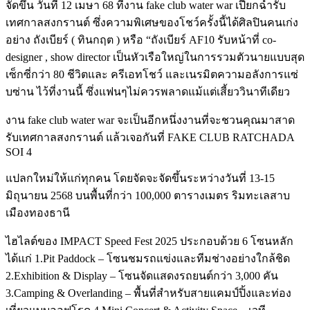
จัดขึ้น วันที่ 12 เมษา 68 ที่งาน fake club water war เปียกฉ่ำรับ
เทศกาลสงกรานต์ ซึ่งความพิเศษของโชว์ครั้งนี้ได้ศิลปินคนเก่ง
อย่าง ถังเบียร์ ( ทินกฤต ) หรือ “ถังเบียร์ AF10 รับหน้าที่ co-
designer , show director เป็นหัวเรือใหญ่ในการรวมตัวนายแบบสุด
เซ็กซี่กว่า 80 ชีวิตและ ครีเอทโชว์ และเนรมิตความอลังการแซ่
บซ่าน ไว้ที่งานนี้ ซึ่งแฟนๆไม่ควรพลาดแม้แต่เสี้ยววินาทีเดียว
งาน fake club water war จะเป็นอีกหนึ่งงานที่จะชวนคุณมาสาด
รับเทศกาลสงกรานต์ แล้วเจอกันที่ FAKE CLUB RATCHADA
SOI 4
แปลกใหม่ให้แก่ทุกคน โดยจัดจะจัดขึ้นระหว่างวันที่ 13-15
มิถุนายน 2568 บนพื้นที่กว่า 100,000 ตารางเมตร ริมทะเลสาบ
เมืองทองธานี
ไฮไลต์ของ IMPACT Speed Fest 2025 ประกอบด้วย 6 โซนหลัก
ได้แก่ 1.Pit Paddock – โซนชมรถแข่งและทีมช่างอย่างใกล้ชิด
2.Exhibition & Display – โซนจัดแสดงรถยนต์กว่า 3,000 คัน
3.Camping & Overlanding – พื้นที่สำหรับสายแคมป์ปิ้งและท่อง