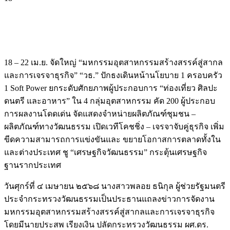
18 – 22 เม.ย. จัดใหญ่ “มหกรรมอุตสาหกรรมสร้างสรรค์สู่สากล
และการเจรจาธุรกิจ” “วธ.” ปักธงเดินหน้านโยบาย 1 ครอบครัว
1 Soft Power ยกระดับศักยภาพผู้ประกอบการ “ท่องเที่ยว ศิลปะ
ดนตรี และอาหาร” ใน 4 กลุ่มอุตสาหกรรม คัด 200 ผู้ประกอบ
การผลงานโดดเด่น จัดแสดงจำหน่ายผลิตภัณฑ์ชุมชน –
ผลิตภัณฑ์ทางวัฒนธรรม เปิดเวทีโคชชิ่ง – เจรจาจับคู่ธุรกิจ เพิ่ม
ขีดความสามารถการแข่งขันและ ขยายโอกาสการตลาดทั้งใน
และต่างประเทศ ชู “เศรษฐกิจวัฒนธรรม” กระตุ้นเศรษฐกิจ
ฐานรากประเทศ
วันศุกร์ที่ ๔ เมษายน ๒๕๖๘ นางสาวพลอย ธนิกุล ผู้ช่วยรัฐมนตรี
ประจำกระทรวงวัฒนธรรมเป็นประธานแถลงข่าวการจัดงาน
มหกรรมอุตสาหกรรมสร้างสรรค์สู่สากลและการเจรจาธุรกิจ
โดยมีนายประสพ เรียงเงิน ปลัดกระทรวงวัฒนธรรม ผศ.ดร.