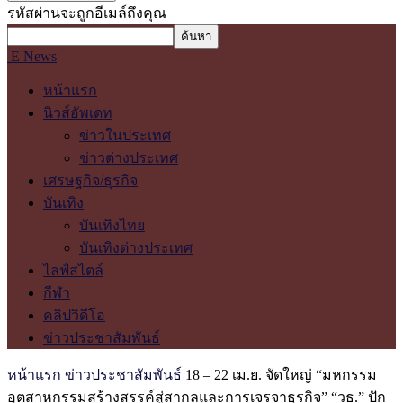
รหัสผ่านจะถูกอีเมล์ถึงคุณ
E News
หน้าแรก
นิวส์อัพเดท
ข่าวในประเทศ
ข่าวต่างประเทศ
เศรษฐกิจ/ธุรกิจ
บันเทิง
บันเทิงไทย
บันเทิงต่างประเทศ
ไลฟ์สไตล์
กีฬา
คลิปวิดีโอ
ข่าวประชาสัมพันธ์
หน้าแรก
ข่าวประชาสัมพันธ์
18 – 22 เม.ย. จัดใหญ่ “มหกรรม
อุตสาหกรรมสร้างสรรค์สู่สากลและการเจรจาธุรกิจ” “วธ.” ปัก