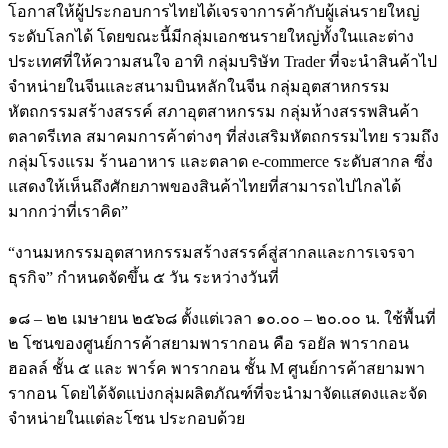
โอกาสให้ผู้ประกอบการไทยได้เจรจาการค้ากับผู้เล่นรายใหญ่
ระดับโลกได้ โดยขณะนี้มีกลุ่มเอกชนรายใหญ่ทั้งในและต่าง
ประเทศที่ให้ความสนใจ อาทิ กลุ่มบริษัท Trader ที่จะนำสินค้าไป
จำหน่ายในจีนและสนามบินหลักในจีน กลุ่มอุตสาหกรรม
หัตถกรรมสร้างสรรค์ สภาอุตสาหกรรม กลุ่มห้างสรรพสินค้า
ตลาดรีเทล สมาคมการค้าต่างๆ ที่ส่งเสริมหัตถกรรมไทย รวมถึง
กลุ่มโรงแรม ร้านอาหาร และตลาด e-commerce ระดับสากล ซึ่ง
แสดงให้เห็นถึงศักยภาพของสินค้าไทยที่สามารถไปไกลได้
มากกว่าที่เราคิด”
“งานมหกรรมอุตสาหกรรมสร้างสรรค์สู่สากลและการเจรจา
ธุรกิจ” กำหนดจัดขึ้น ๕ วัน ระหว่างวันที่
๑๘ – ๒๒ เมษายน ๒๕๖๘ ตั้งแต่เวลา ๑๐.๐๐ – ๒๐.๐๐ น. ใช้พื้นที่
๒ โซนของศูนย์การค้าสยามพารากอน คือ รอยัล พารากอน
ฮอลล์ ชั้น ๕ และ พาร์ค พารากอน ชั้น M ศูนย์การค้าสยามพา
รากอน โดยได้จัดแบ่งกลุ่มผลิตภัณฑ์ที่จะนำมาจัดแสดงและจัด
จำหน่ายในแต่ละโซน ประกอบด้วย