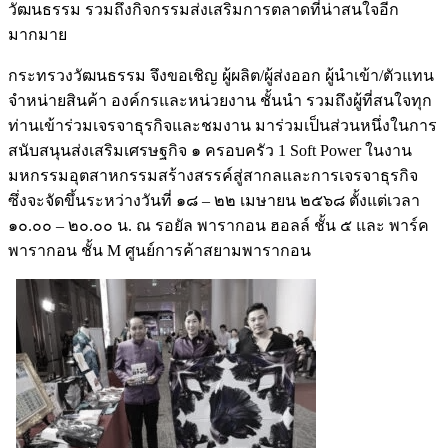
วัฒนธรรม รวมถึงกิจกรรมส่งเสริมการตลาดที่น่าสนใจอีก
มากมาย
กระทรวงวัฒนธรรม จึงขอเชิญ ผู้ผลิต/ผู้ส่งออก ผู้นำเข้า/ตัวแทน
จำหน่ายสินค้า องค์กรและหน่วยงาน ชั้นนำ รวมถึงผู้ที่สนใจทุก
ท่านเข้าร่วมเจรจาธุรกิจและชมงาน มาร่วมเป็นส่วนหนึ่งในการ
สนับสนุนส่งเสริมเศรษฐกิจ ๑ ครอบครัว 1 Soft Power ในงาน
มหกรรมอุตสาหกรรมสร้างสรรค์สู่สากลและการเจรจาธุรกิจ
ซึ่งจะจัดขึ้นระหว่างวันที่ ๑๘ – ๒๒ เมษายน ๒๕๖๘ ตั้งแต่เวลา
๑๐.๐๐ – ๒๐.๐๐ น. ณ รอยัล พารากอน ฮอลล์ ชั้น ๕ และ พาร์ค
พารากอน ชั้น M ศูนย์การค้าสยามพารากอน