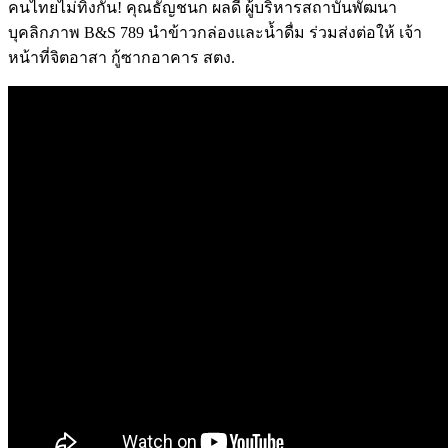
คนไทยไม่ทิ้งกัน! คุณธัญชนก ผลดี ผู้บริหารสถาบันพัฒนา
บุคลิกภาพ B&S 789 นำข้าวกล่องและน้ำดื่ม ร่วมส่งต่อให้ เจ้า
หน้าที่จิตอาสา กู้ซากอาคาร สตง.