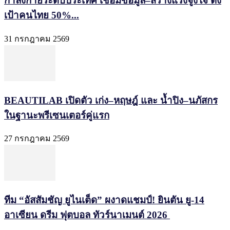
กำลังกายระดับประเทศ เชื่อมข้อมูล–สร้างแรงจูงใจ ตั้ง
เป้าคนไทย 50%...
31 กรกฎาคม 2569
BEAUTILAB เปิดตัว เก่ง–หฤษฎ์ และ น้ำปิง–นภัสกร
ในฐานะพรีเซนเตอร์คู่แรก
27 กรกฎาคม 2569
ทีม “อัสสัมชัญ ยูไนเต็ด” ผงาดแชมป์! ยินตัน ยู-14
อาเซียน ดรีม ฟุตบอล ทัวร์นาเมนต์ 2026