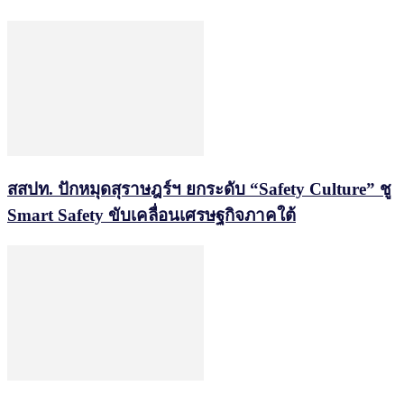
สสปท. ปักหมุดสุราษฎร์ฯ ยกระดับ “Safety Culture” ชู
Smart Safety ขับเคลื่อนเศรษฐกิจภาคใต้