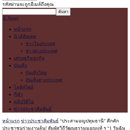
รหัสผ่านจะถูกอีเมล์ถึงคุณ
E News
หน้าแรก
นิวส์อัพเดท
ข่าวในประเทศ
ข่าวต่างประเทศ
เศรษฐกิจ/ธุรกิจ
บันเทิง
บันเทิงไทย
บันเทิงต่างประเทศ
ไลฟ์สไตล์
กีฬา
คลิปวิดีโอ
ข่าวประชาสัมพันธ์
หน้าแรก
ข่าวประชาสัมพันธ์
“ประสามอญปทุมธานี” คึกคัก
ประชาชนร่วมงานล้น! สัมผัสวิถีวัฒนธรรมมอญแท้ ๆ “1 วันฉัน