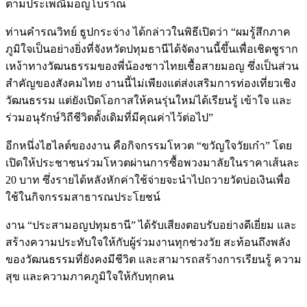
ตามประเพณีมอญโบราณ
ท่านคำรณวิทย์ ธูปกระจ่าง ได้กล่าวในพิธีเปิดว่า “ผมรู้สึกภาค
ภูมิใจเป็นอย่างยิ่งที่จังหวัดปทุมธานีได้จัดงานนี้ขึ้นเพื่อเชิดชูราก
เหง้าทางวัฒนธรรมของพี่น้องชาวไทยเชื้อสายมอญ ซึ่งเป็นส่วน
สำคัญของสังคมไทย งานนี้ไม่เพียงแต่ส่งเสริมการท่องเที่ยวเชิง
วัฒนธรรม แต่ยังเปิดโอกาสให้คนรุ่นใหม่ได้เรียนรู้ เข้าใจ และ
ร่วมอนุรักษ์วิถีชีวิตดั้งเดิมที่มีคุณค่าไว้ต่อไป”
อีกหนึ่งไฮไลต์ของงาน คือกิจกรรมโหวต “ขวัญใจวัยเก๋า” โดย
เปิดให้ประชาชนร่วมโหวตผ่านการซื้อพวงมาลัยในราคาเส้นละ
20 บาท ซึ่งรายได้หลังหักค่าใช้จ่ายจะนำไปถวายวัดบ่อเงินเพื่อ
ใช้ในกิจกรรมสาธารณประโยชน์
งาน “ประสามอญปทุมธานี” ได้รับเสียงตอบรับอย่างดีเยี่ยม และ
สร้างความประทับใจให้กับผู้ร่วมงานทุกช่วงวัย สะท้อนถึงพลัง
ของวัฒนธรรมที่ยังคงมีชีวิต และสามารถสร้างการเรียนรู้ ความ
สุข และความภาคภูมิใจให้กับทุกคน