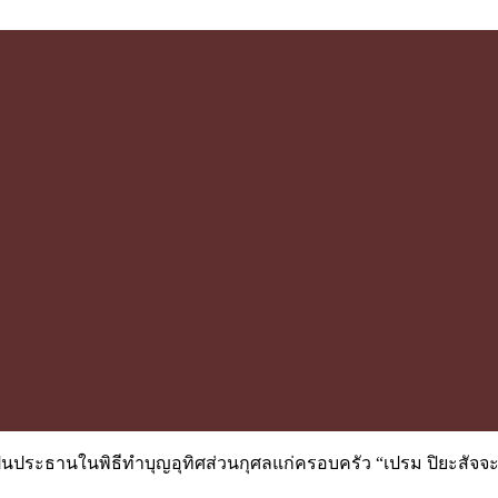
ป็นประธานในพิธีทำบุญอุทิศส่วนกุศลแก่ครอบครัว “เปรม ปิยะสัจจ