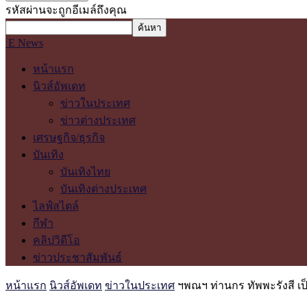
รหัสผ่านจะถูกอีเมล์ถึงคุณ
E News
หน้าแรก
นิวส์อัพเดท
ข่าวในประเทศ
ข่าวต่างประเทศ
เศรษฐกิจ/ธุรกิจ
บันเทิง
บันเทิงไทย
บันเทิงต่างประเทศ
ไลฟ์สไตล์
กีฬา
คลิปวิดีโอ
ข่าวประชาสัมพันธ์
หน้าแรก
นิวส์อัพเดท
ข่าวในประเทศ
ฯพณฯ ท่านกร ทัพพะรังสี เ