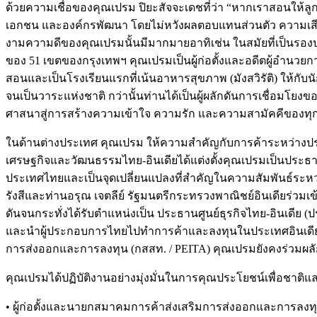
ด้วยความเชื่อของคุณเปรม ปิยะสัจจะเดชที่ว่า “หากเราสอนให้ลูกเ
เอกชน และองค์กรพัฒนา โดยไม่หวังผลตอบแทนส่วนตัว ความเสียส
งามความดีของคุณเปรมนั้นมีมากมายอาทิเช่น ในสมัยที่เป็นรอง
ของ 51 เขตของกรุงเทพฯ คุณเปรมเป็นผู้ก่อตั้งและอดีตผู้อำนวยกา
สอนและเป็นโรงเรียนแรกที่เน้นอาหารสุขภาพ (มังสวิรัติ) ให้
จนเป็นวาระแห่งชาติ กว่านั้นท่านได้เป็นผู้ผลักดันการเชื่อมโยง
ศาสนาสู่การสร้างความเข้าใจ ความรัก และความสามัคคีของทุ
ในด้านต่างประเทศ คุณเปรม ให้ความสำคัญกับการค้าระหว่างปร
เศรษฐกิจและวัฒนธรรมไทย-อินเดียได้แต่งตั้งคุณเปรมเป็นประธาน
ประเทศไทยและเป็นจุดเปลี่ยนแปลงที่สำคัญในความสัมพันธ์ระห
รังสีและท่านอรุณ เจตลีย์ รัฐมนตรีกระทรวงพาณิชย์อินเดียร่ว
ดันจนกระทั่งได้รับตำแหน่งเป็น ประธานศูนย์ธุรกิจไทย-อินเดี
และนำผู้ประกอบการไทยไปทำการค้าและลงทุนในประเทศอินเดีย หล
การส่งออกและการลงทุน (กสสท. / PEITA) คุณเปรมยังคงร่วมผลัก
คุณเปรมได้ปฏิบัติงานอย่างมุ่งมั่นในการคุณประโยชน์เพื่อชาต
• ผู้ก่อตั้งและนายกสมาคมการค้าส่งเสริมการส่งออกและการลงท