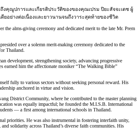
ึงคุณูปการและเกียรติประวัติของของคุณเปรม ปิยะสัจจะเดช ผู้
เดียอย่างต่อเนื่องและยาวนานจนถึงวาระสุดท้ายของชีวิต
r the alms-giving ceremony and dedicated merit to the late Mr. Prem
resided over a solemn merit-making ceremony dedicated to the
for Thailand.
uman development, strengthening society, advancing progressive
 does earned him the affectionate moniker “The Walking Bible”
imself fully to various sectors without seeking personal reward. His
adership anchored in virtue and vision.
ang District Community, where he contributed to the master planning
ation was equally impactful; he founded the M.I.S.B. International
udents — a first among international schools in Thailand.
 priorities. He was also instrumental in fostering interfaith unity,
and solidarity across Thailand’s diverse faith communities. His