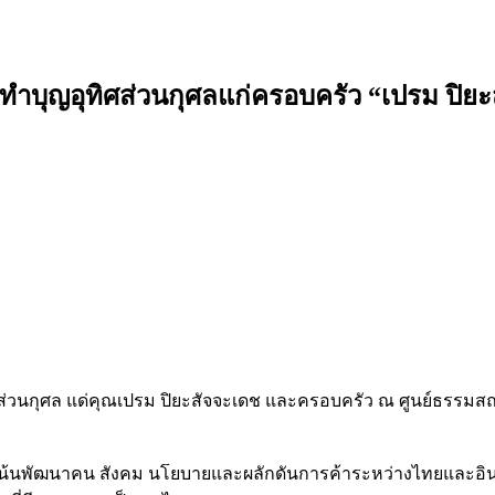
ีทำบุญอุทิศส่วนกุศลแก่ครอบครัว “เปรม ปิย
ิศส่วนกุศล แด่คุณเปรม ปิยะสัจจะเดช และครอบครัว ณ ศูนย์ธรรมส
ดยมุ่งเน้นพัฒนาคน สังคม นโยบายและผลักดันการค้าระหว่างไทยและอิ