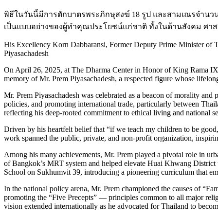
พิธีในวันนี้มีการตักบาตรพระภิกษุสงฆ์ 18 รูป และสามเณรจำนว
เป็นแบบอย่างของผู้ทำคุณประโยชน์แก่ชาติ ทั้งในด้านสังคม ศาส
His Excellency Korn Dabbaransi, Former Deputy Prime Minister of Tha
Piyasachadesh
On April 26, 2025, at The Dharma Center in Honor of King Rama IX
memory of Mr. Prem Piyasachadesh, a respected figure whose lifelong 
Mr. Prem Piyasachadesh was celebrated as a beacon of morality and pu
policies, and promoting international trade, particularly between Tha
reflecting his deep-rooted commitment to ethical living and national se
Driven by his heartfelt belief that “if we teach my children to be good
work spanned the public, private, and non-profit organization, inspiri
Among his many achievements, Mr. Prem played a pivotal role in urb
of Bangkok’s MRT system and helped elevate Huai Khwang District to 
School on Sukhumvit 39, introducing a pioneering curriculum that emp
In the national policy arena, Mr. Prem championed the causes of “Family
promoting the “Five Precepts” — principles common to all major religi
vision extended internationally as he advocated for Thailand to become