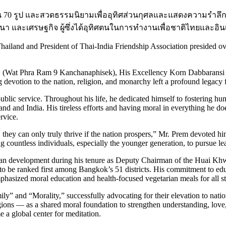
น 70 รูป และสวดธรรมนิยามเพื่ออุทิศส่วนกุศลและแสดงความรำลึกถ
นา และเศรษฐกิจ ผู้ซึ่งได้อุทิศตนในการทำงานเพื่อชาติไทยและอิน
iland and President of Thai-India Friendship Association presided ove
 (Wat Phra Ram 9 Kanchanaphisek), His Excellency Korn Dabbaransi p
devotion to the nation, religion, and monarchy left a profound legacy 
blic service. Throughout his life, he dedicated himself to fostering h
iland and India. His tireless efforts and having moral in everything he
rvice.
, they can only truly thrive if the nation prospers,” Mr. Prem devoted h
ng countless individuals, especially the younger generation, to pursue le
an development during his tenure as Deputy Chairman of the Huai Khw
be ranked first among Bangkok’s 51 districts. His commitment to educ
hasized moral education and health-focused vegetarian meals for all st
” and “Morality,” successfully advocating for their elevation to national
ons — as a shared moral foundation to strengthen understanding, love, 
 a global center for meditation.