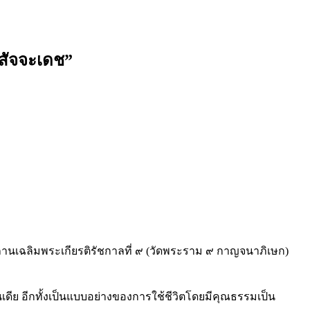
ะสัจจะเดช”
ถานเฉลิมพระเกียรติรัชกาลที่ ๙ (วัดพระราม ๙ กาญจนาภิเษก)
นเดีย อีกทั้งเป็นแบบอย่างของการใช้ชีวิตโดยมีคุณธรรมเป็น