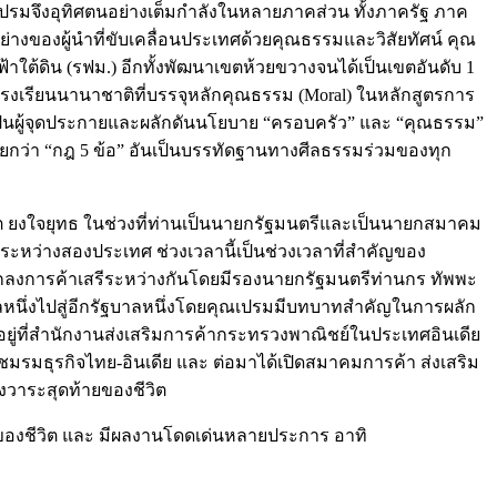
ุณเปรมจึงอุทิศตนอย่างเต็มกำลังในหลายภาคส่วน ทั้งภาครัฐ ภาค
ของผู้นำที่ขับเคลื่อนประเทศด้วยคุณธรรมและวิสัยทัศน์ คุณ
้ดิน (รฟม.) อีกทั้งพัฒนาเขตห้วยขวางจนได้เป็นเขตอันดับ 1
็นโรงเรียนนานาชาติที่บรรจุหลักคุณธรรม (Moral) ในหลักสูตรการ
ป็นผู้จุดประกายและผลักดันนโยบาย “ครอบครัว” และ “คุณธรรม”
เรียกว่า “กฎ 5 ข้อ” อันเป็นบรรทัดฐานทางศีลธรรมร่วมของทุก
 ยงใจยุทธ ในช่วงที่ท่านเป็นนายกรัฐมนตรีและเป็นนายกสมาคม
ระหว่างสองประเทศ ช่วงเวลานี้เป็นช่วงเวลาที่สำคัญของ
กลงการค้าเสรีระหว่างกันโดยมีรองนายกรัฐมนตรีท่านกร ทัพพะ
าลหนึ่งไปสู่อีกรัฐบาลหนึ่งโดยคุณเปรมมีบทบาทสำคัญในการผลัก
ยู่ที่สำนักงานส่งเสริมการค้ากระทรวงพาณิชย์ในประเทศอินเดีย
รมธุรกิจไทย-อินเดีย และ ต่อมาได้เปิดสมาคมการค้า ส่งเสริม
งวาระสุดท้ายของชีวิต
ายของชีวิต และ มีผลงานโดดเด่นหลายประการ อาทิ