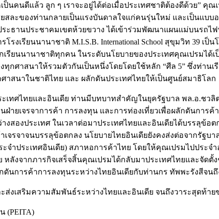
ป็นคนดีแล้ว ลูก ๆ เราจะอยู่ได้ต่อเมื่อประเทศชาติต้องดีด้วย” ค
ละของท่านกลายเป็นแรงบันดาลใจแก่คนรุ่นใหม่ และเป็นแบบอย่าง
ประธานประชาคมเขตห้วยขวาง ได้เข้าร่วมพัฒนาแผนแม่บนรถไฟฟ้าใต
รโรงเรียนนานาชาติ M.I.S.B. International School สุขุมวิท 39 เป
กับนักเรียนนานาชาติทุกคน ในระดับนโยบายของประเทศคุณเปรมได้เ
ของทุกศาสนาให้รวมตัวกันเป็นหนึ่งโดยโดยใช้หลัก “ศีล 5” ซึ่งท่าน
กศาสนาในชาติไทย และ ผลักดันประเทศไทยให้เป็นศูนย์สมาธิโลก
ะเทศไทยและอินเดีย ท่านมีบทบาทสำคัญในยุครัฐบาล พล.อ.ชวลิต
ฝ่ายเจรจาการค้า การลงทุน และการท่องเที่ยวเพื่อผลักดันการค้า
ว่างสองประเทศ ในเวลาต่อมาประเทศไทยและอินเดียได้บรรลุข้อต
มเข้าเจรจาจนบรรลุข้อตกลง นโยบายไทยอินเดียยังคงส่งต่อจากรัฐบ
ย (ประจำประเทศอินเดีย) สภาหอการค้าไทย โดยให้คุณเปรมไปประจำอ
ังจากภารกิจเสร็จสิ้นคุณเปรมได้กลับมาประเทศไทยและจัดตั้งชม
ดันการค้าการลงทุนระหว่างไทยอินเดียกับท่านกร ทัพพะรังสีจนถึ
ิและส่งเสริมความสัมพันธ์ระหว่างไทยและอินเดีย จนถึงวาระสุดท้
ุน (PEITA)