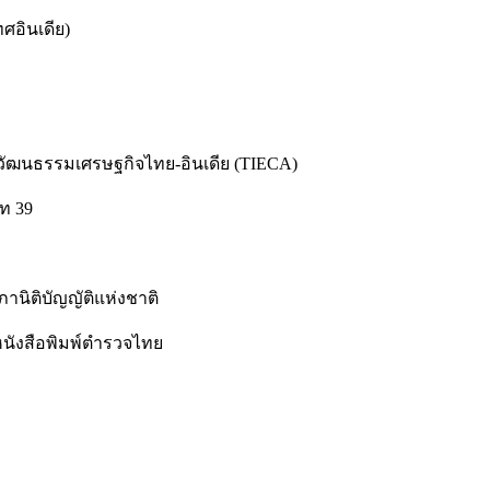
ศอินเดีย)
วัฒนธรรมเศรษฐกิจไทย-อินเดีย (TIECA)
ิท 39
นิติบัญญัติแห่งชาติ
นังสือพิมพ์ตำรวจไทย