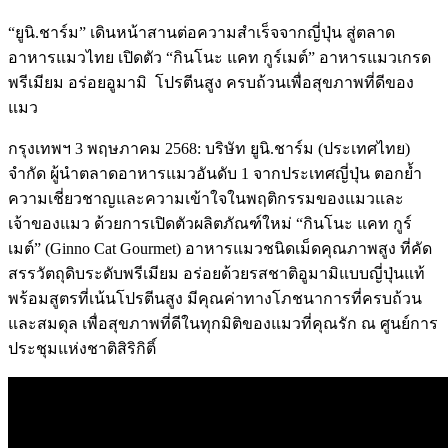
“ยูนิ.ชาร์ม” เดินหน้าสานต่อความสำเร็จจากญี่ปุ่น สู่ตลาด
อาหารแมวไทย เปิดตัว “กินโนะ แคท กูร์เมต์” อาหารแมวเกรด
พรีเมียม อร่อยอูมามิ โปรตีนสูง ครบถ้วนเพื่อสุขภาพที่ดีของ
แมว
กรุงเทพฯ 3 พฤษภาคม 2568: บริษัท ยูนิ.ชาร์ม (ประเทศไทย)
จำกัด ผู้นำตลาดอาหารแมวอันดับ 1 จากประเทศญี่ปุ่น ตอกย้ำ
ความเชี่ยวชาญและความเข้าใจในพฤติกรรมของแมวและ
เจ้าของแมว ด้วยการเปิดตัวผลิตภัณฑ์ใหม่ “กินโนะ แคท กูร์
เมต์” (Ginno Cat Gourmet) อาหารแมวชนิดเม็ดคุณภาพสูง ที่คัด
สรรวัตถุดิบระดับพรีเมียม อร่อยด้วยรสชาติอูมามิแบบญี่ปุ่นแท้
พร้อมสูตรที่เน้นโปรตีนสูง มีคุณค่าทางโภชนาการที่ครบถ้วน
และสมดุล เพื่อสุขภาพที่ดีในทุกมิติของแมวที่คุณรัก ณ ศูนย์การ
ประชุมแห่งชาติสิริกิติ์