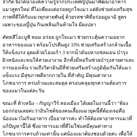
จำกัด จึงได้นำองค์ความรู้จากประเทศญี่ปุ่นมาพัฒนาอาหาร
แมวสูตรใหม่ ที่ไม่เพียงแต่อร่อยถูกใจแมว แต่ยังช่วยส่งเสริมสุข
ภาพที่ดีให้กับแมวทุกสายพันธุ์ ด้วยรสชาติที่อร่อยอูมามิ สูตร
เฉพาะของญี่ปุ่น กินเพลินเกินห้ามใจ มีผงปลา
คัตทสึโอะบูชิ หอม อร่อย ถูกใจแมว ช่วยกระตุ้นความอยาก
อาหารของแมว พร้อมโปรตีนสูง 33% ช่วยเสริมสร้างกล้ามเนื้อ
ให้แข็งแรง อุดมด้วยโอเมก้า 3 จากน้ำมันปลาแซลมอน บำรุง
ผิวหนังและขนให้สวยเงางาม อีกทั้งมีทอรีนช่วยบำรุงสายตาและ
การมองเห็น รวมถึงวิตามินอีที่ช่วยเสริมสร้างภูมิคุ้มกันให้แมว
แข็งแรง มีสุขภาพดีจากภายใน ที่สำคัญ มีคุณค่าทาง
โภชนาการ ครบถ้วนและสมดุล ครอบคลุมทุกความต้องการ
ของแมวในแต่ละวัน
ขณะที่ ต้าเหนิง – กัญญาวีร์ สองเมือง ได้เผยในงานนี้ว่า “ต้อง
บอกก่อนเลยค่ะว่าอินไซด์ของคนเลี้ยงแมวยุคนี้ที่ต้องเจอคือ
น้องแมวไม่กินอาหาร เบื่ออาหารค่ะ ทำให้ต้องหาอาหารแมวที่
แก้ปัญหานี้ได้ ซึ่งอาหารแมวที่ดีไม่ใช่แค่มีคุณค่าทาง
โภชนาการครบถ้วนเท่านั้น แต่น้องแมวต้องชอบด้วยค่ะ เพื่อให้