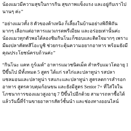
น้องแมวมีความสุขในการกิน สุขภาพแข็งแรง และอยู่กับเราไป
นานๆ ค่ะ”
“อย่างแมวทั้ง 8 ตัวของต้าเหนิง ก็เลี้ยงในบ้านอย่างพิถีพิถัน
มากๆ เลือกแต่อาหารแมวเกรดพรีเมียม และอร่อยเท่านั้นค่ะ
น้องแมวทุกตัวพอได้ลองชิมกินโนะก็ชอบและติดใจมากๆ เพราะ
มีผงปลาคัตทสึโอะบูชิ ช่วยกระตุ้นความอยากอาหาร พร้อมยังมี
คุณประโยชน์ครบถ้วนค่ะ”
“กินโนะ แคท กูร์เมต์” อาหารแมวชนิดเม็ด สำหรับแมวโตอายุ 1
ปีขึ้นไป มีทั้งหมด 5 สูตร ได้แก่ รสไก่และปลาทูน่า รสปลา
แซลมอนและปลาทูน่า รสแกะและปลาทูน่า สูตรลดการสำรอก
อาหาร สูตรควบคุมก้อนขน และยังมีสูตร Senior 7+ ที่ใส่ใจใน
โภชนาการของแมวสูงอายุ 7 ปีขึ้นไปอีกด้วย สามารถหาซื้อได้
แล้ววันนี้ที่ร้านขายอาหารสัตว์ชั้นนำ และช่องทางออนไลน์