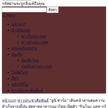
รหัสผ่านจะถูกอีเมล์ถึงคุณ
E News
หน้าแรก
นิวส์อัพเดท
ข่าวในประเทศ
ข่าวต่างประเทศ
เศรษฐกิจ/ธุรกิจ
บันเทิง
บันเทิงไทย
บันเทิงต่างประเทศ
ไลฟ์สไตล์
กีฬา
คลิปวิดีโอ
ข่าวประชาสัมพันธ์
หน้าแรก
ข่าวประชาสัมพันธ์
“ยูนิ.ชาร์ม” เดินหน้าสานต่อความ
สำเร็จจากญี่ปุ่น สู่ตลาดอาหารแมวไทย เปิดตัว “กินโนะ แคท กูร์