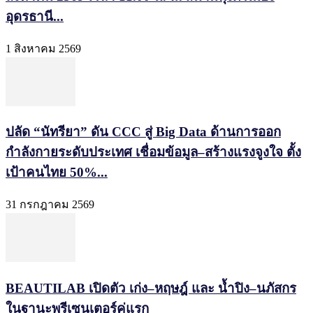
อุดรธานี...
1 สิงหาคม 2569
ปลัด “นัทรียา” ดัน CCC สู่ Big Data ด้านการออก
กำลังกายระดับประเทศ เชื่อมข้อมูล–สร้างแรงจูงใจ ตั้ง
เป้าคนไทย 50%...
31 กรกฎาคม 2569
BEAUTILAB เปิดตัว เก่ง–หฤษฎ์ และ น้ำปิง–นภัสกร
ในฐานะพรีเซนเตอร์คู่แรก