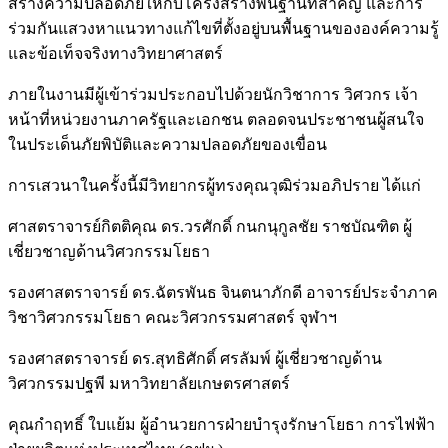
สร้างความปลอดภัยให้กับโครงสร้างพื้นฐานที่สำคัญ และการ
ร่วมกันแสวงหาแนวทางแก้ไขที่ตั้งอยู่บนพื้นฐานขององค์ความรู้
และข้อเท็จจริงทางวิทยาศาสตร์
ภายในงานมีผู้เข้าร่วมประกอบไปด้วยนักวิชาการ วิศวกร เจ้า
หน้าที่หน่วยงานภาครัฐและเอกชน ตลอดจนประชาชนผู้สนใจ
ในประเด็นภัยพิบัติและความปลอดภัยของเขื่อน
การเสวนาในครั้งนี้มีวิทยากรผู้ทรงคุณวุฒิร่วมอภิปราย ได้แก่
ศาสตราจารย์กิตติคุณ ดร.วรศักดิ์ กนกนุกูลชัย ราชบัณฑิต ผู้
เชี่ยวชาญด้านวิศวกรรมโยธา
รองศาสตราจารย์ ดร.ฉัตรพันธ จินตนาภักดี อาจารย์ประจำภาค
วิชาวิศวกรรมโยธา คณะวิศวกรรมศาสตร์ จุฬาฯ
รองศาสตราจารย์ ดร.สุทธิศักดิ์ ศรลัมพ์ ผู้เชี่ยวชาญด้าน
วิศวกรรมปฐพี มหาวิทยาลัยเกษตรศาสตร์
คุณกำฤทธิ์ ใบแย้ม ผู้อำนวยการฝ่ายบำรุงรักษาโยธา การไฟฟ้า