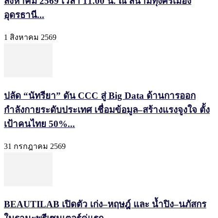
สิงหาคม 2569 เวลา 11.00 น. ณ สนามทุ่งศรีเมือง
อุดรธานี...
1 สิงหาคม 2569
ปลัด “นัทรียา” ดัน CCC สู่ Big Data ด้านการออก
กำลังกายระดับประเทศ เชื่อมข้อมูล–สร้างแรงจูงใจ ตั้ง
เป้าคนไทย 50%...
31 กรกฎาคม 2569
BEAUTILAB เปิดตัว เก่ง–หฤษฎ์ และ น้ำปิง–นภัสกร