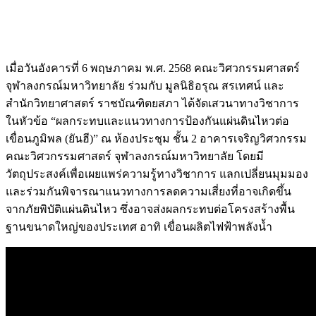
เมื่อวันอังคารที่ 6 พฤษภาคม พ.ศ. 2568 คณะวิศวกรรมศาสตร์
จุฬาลงกรณ์มหาวิทยาลัย ร่วมกับ มูลนิธิอรุณ สรเทศน์ และ
สำนักวิทยาศาสตร์ ราชบัณฑิตยสภา ได้จัดเสวนาทางวิชาการ
ในหัวข้อ “ผลกระทบและแนวทางการป้องกันแผ่นดินไหวต่อ
เขื่อนภูมิพล (ยันฮี)” ณ ห้องประชุม ชั้น 2 อาคารเจริญวิศวกรรม
คณะวิศวกรรมศาสตร์ จุฬาลงกรณ์มหาวิทยาลัย โดยมี
วัตถุประสงค์เพื่อเผยแพร่ความรู้ทางวิชาการ แลกเปลี่ยนมุมมอง
และร่วมกันพิจารณาแนวทางการลดความเสี่ยงที่อาจเกิดขึ้น
จากภัยพิบัติแผ่นดินไหว ซึ่งอาจส่งผลกระทบต่อโครงสร้างพื้น
ฐานขนาดใหญ่ของประเทศ อาทิ เขื่อนผลิตไฟฟ้าพลังน้ำ