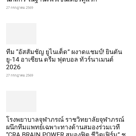
27 กรกฎาคม 2569
ทีม “อัสสัมชัญ ยูไนเต็ด” ผงาดแชมป์! ยินตัน
ยู-14 อาเซียน ดรีม ฟุตบอล ทัวร์นาเมนต์
2026
27 กรกฎาคม 2569
โรงพยาบาลจุฬาภรณ์ ราชวิทยาลัยจุฬาภรณ์
ผนึกทีมแพทย์เฉพาะทางด้านสมองร่วมเวที
“CRA BRAIN POWER สมองฟิต ชีวิตเฟิร์ม” ชู