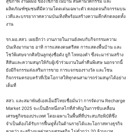
สุขภาพ งานฝีมือ ของใช้ภายในบ้าน สินค้านวัตกรรม และ
ผลิตภัณฑ์ชุมชนที่มีความโดดเด่นเฉพาะตัว ตลอดจนกิจกรรมบน
เวทีและบรรยากาศความบันเทิงที่พร้อมสร้างความคึกคักตลอดทั้ง
งาน
รก.ผอ.สสว. เผยอีกว่า งานภายในงานยังพบกับกิจกรรมความ
บันเทิงมากมาย อาทิ การแสดงดนตรีสด การแสดงพื้นบ้าน และ
โชว์พิเศษจากศิลปินลูกทุ่งชื่อดัง ยูกิ ไหทองคำ ซึ่งจะมาร่วมสร้าง
สีสันและความสนุกให้กับผู้เข้าร่วมงานในค่ำคืนพิเศษ นอกจากนี้
ยังมีกิจกรรมส่งเสริมการขาย การแจกของรางวัล และโซน
กิจกรรมครอบครัวที่เปิดโอกาสให้ทุกคนสามารถร่วมสนุกได้อย่าง
เต็มที่
สสว. และสมาพันธ์เอสเอ็มอีไทยเชื่อมั่นว่า การจัดงาน Recharge
Market 2025 จะเป็นอีกหนึ่งกลไกที่สำคัญในการขับเคลื่อน
เศรษฐกิจของประเทศ โดยเฉพาะในพื้นที่ที่ประสบภัยพิบัติซึ่ง
จำเป็นต้องได้รับการฟื้นฟูทั้งในด้านรายได้และโอกาสทางธุรกิจ
คาดว่า จะสร้างมูลค่าทางเศรษฐกิจ ไม่ต่ำกว่า 20 ล้านบาท