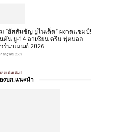
ีม “อัสสัมชัญ ยูไนเต็ด” ผงาดแชมป์!
ินตัน ยู-14 อาเซียน ดรีม ฟุตบอล
ัวร์นาเมนต์ 2026
 กรกฎาคม 2569
ลดเพิ่มเติม
องบก.แนะนำ