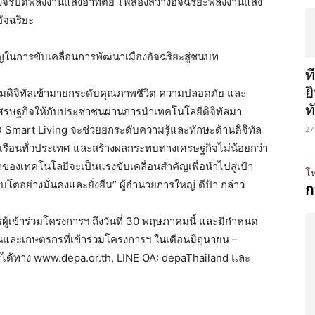
จรปิดพลังงานแสงอาทิตย์ ไฟส่องสว่างอัจฉริยะพลังงานแสง
ัจฉริยะ
ญในการขับเคลื่อนการพัฒนาเมืองอัจฉริยะสู่ชนบท
ท
ย
รมดิจิทัลเข้ามายกระดับคุณภาพชีวิต ความปลอดภัย และ
ท
ศรษฐกิจให้กับประชาชนผ่านการนำเทคโนโลยีดิจิทัลมา
TOD Smart Living จะช่วยยกระดับความรู้และทักษะด้านดิจิทัล
27
เรือนทั่วประเทศ และสร้างผลกระทบทางเศรษฐกิจไม่น้อยกว่า
ของเทคโนโลยีจะเป็นแรงขับเคลื่อนสำคัญเพื่อนำไปสู่เป้า
โห
ิบโตอย่างมั่นคงและยั่งยืน” ผู้อำนวยการใหญ่ ดีป้า กล่าว
ก
รผู้เข้าร่วมโครงการฯ ถึงวันที่ 30 พฤษภาคมนี้ และมีกำหนด
ุมชนและเกษตรกรที่เข้าร่วมโครงการฯ ในเดือนมิถุนายน –
รได้ทาง www.depa.or.th, LINE OA: depaThailand และ