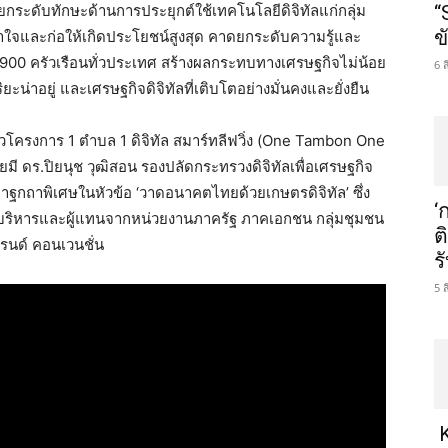
ยกระดับทักษะด้านการประยุกต์ใช้เทคโนโลยีดิจิทัลแก่กลุ่ม
“
ข
าใจและก่อให้เกิดประโยชน์สูงสุด คาดยกระดับความรู้และ
900 ครัวเรือนทั่วประเทศ สร้างผลกระทบทางเศรษฐกิจไม่น้อย
6 
ยะน่าอยู่ และเศรษฐกิจดิจิทัลที่เติบโตอย่างมั่นคงและยั่งยืน
ดตัวโครงการ 1 ตำบล 1 ดิจิทัล สมาร์ทลีฟวิ่ง (One Tambon One
มี ดร.ปิยนุช วุฒิสอน รองปลัดกระทรวงดิจิทัลเพื่อเศรษฐกิจ
าฐกถาพิเศษในหัวข้อ ‘วาดอนาคตไทยด้วยเกษตรดิจิทัล’ ซึ่ง
‘
ผู้บริหารและผู้แทนจากหน่วยงานภาครัฐ ภาคเอกชน กลุ่มชุมชน
ต
รนด์ คอนเวนชั่น
ร
5 
K