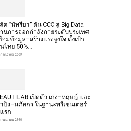
ลัด “นัทรียา” ดัน CCC สู่ Big Data
้านการออกกำลังกายระดับประเทศ
ชื่อมข้อมูล–สร้างแรงจูงใจ ตั้งเป้า
นไทย 50%...
 กรกฎาคม 2569
EAUTILAB เปิดตัว เก่ง–หฤษฎ์ และ
้ำปิง–นภัสกร ในฐานะพรีเซนเตอร์
ู่แรก
 กรกฎาคม 2569