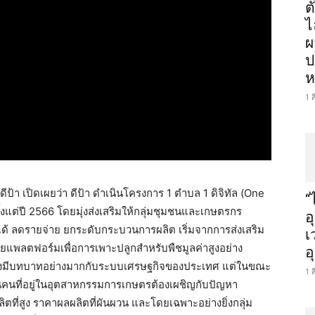
ต
ไ
ผ
ป
ห
1 
ป้า เปิดเผยว่า ดีป้า ดำเนินโครงการ 1 ตำบล 1 ดิจิทัล (One
“
งแต่ปี 2566 โดยมุ่งส่งเสริมให้กลุ่มชุมชนและเกษตรกร
อ
ยได้ ลดรายจ่าย ยกระดับกระบวนการผลิต เริ่มจากการส่งเสริม
เ
วยแพลตฟอร์มเพื่อการเพาะปลูกสำหรับพืชมูลค่าสูงอย่าง
อ
ยังคงมีบทบาทอย่างมากกับระบบเศรษฐกิจของประเทศ แต่ในขณะ
1 
นคนที่อยู่ในอุตสาหกรรมการเกษตรต้องเผชิญกับปัญหา
ิตที่สูง ราคาผลผลิตที่ผันผวน และโดยเฉพาะอย่างยิ่งกลุ่ม