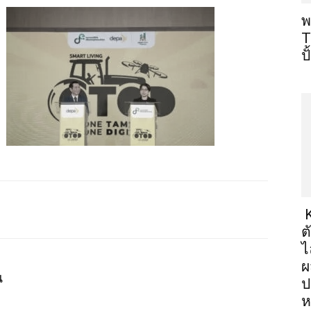
พ
T
ป
K
ต
ไ
ผ
น
ป
ห