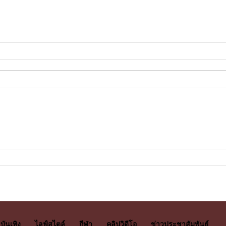
บันเทิง
ไลฟ์สไตล์
กีฬา
คลิปวิดีโอ
ข่าวประชาสัมพันธ์