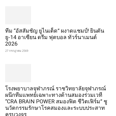
ทีม “อัสสัมชัญ ยูไนเต็ด” ผงาดแชมป์! ยินตัน
ยู-14 อาเซียน ดรีม ฟุตบอล ทัวร์นาเมนต์
2026
27 กรกฎาคม 2569
โรงพยาบาลจุฬาภรณ์ ราชวิทยาลัยจุฬาภรณ์
ผนึกทีมแพทย์เฉพาะทางด้านสมองร่วมเวที
“CRA BRAIN POWER สมองฟิต ชีวิตเฟิร์ม” ชู
นวัตกรรมรักษาโรคสมองและระบบประสาท
ครบวงจร