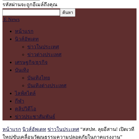
รหัสผ่านจะถูกอีเมล์ถึงคุณ
E News
หน้าแรก
นิวส์อัพเดท
ข่าวในประเทศ
ข่าวต่างประเทศ
เศรษฐกิจ/ธุรกิจ
บันเทิง
บันเทิงไทย
บันเทิงต่างประเทศ
ไลฟ์สไตล์
กีฬา
คลิปวิดีโอ
ข่าวประชาสัมพันธ์
หน้าแรก
นิวส์อัพเดท
ข่าวในประเทศ
“สสปท. ลุยอีสาน! เปิดเวที
ใหญ่ขับเคลื่อนวัฒนธรรมความปลอดภัยในภาคแรงงาน”