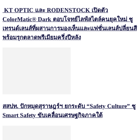
KT OPTIC และ RODENSTOCK เปิดตัว
ColorMatic® Dark ตอบโจทย์ไลฟ์สไตล์คนยุคใหม่ ชู
เทรนด์เลนส์ที่ผสานการมองเห็นและแฟชั่นเลนส์ปลี่ยนสี
พร้อมรุกตลาดพรีเมียมครึ่งปีหลัง
สสปท. ปักหมุดสุราษฎร์ฯ ยกระดับ “Safety Culture” ชู
Smart Safety ขับเคลื่อนเศรษฐกิจภาคใต้