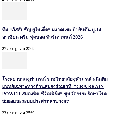
ทีม “อัสสัมชัญ ยูไนเต็ด” ผงาดแชมป์! ยินตัน ยู-14
อาเซียน ดรีม ฟุตบอล ทัวร์นาเมนต์ 2026
27 กรกฎาคม 2569
โรงพยาบาลจุฬาภรณ์ ราชวิทยาลัยจุฬาภรณ์ ผนึกทีม
แพทย์เฉพาะทางด้านสมองร่วมเวที “CRA BRAIN
POWER สมองฟิต ชีวิตเฟิร์ม” ชูนวัตกรรมรักษาโรค
สมองและระบบประสาทครบวงจร
23 กรกฎาคม 2569