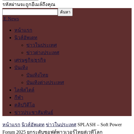
รหัสผ่านจะถูกอีเมล์ถึงคุณ
E News
หน้าแรก
นิวส์อัพเดท
ข่าวในประเทศ
ข่าวต่างประเทศ
เศรษฐกิจ/ธุรกิจ
บันเทิง
บันเทิงไทย
บันเทิงต่างประเทศ
ไลฟ์สไตล์
กีฬา
คลิปวิดีโอ
ข่าวประชาสัมพันธ์
หน้าแรก
นิวส์อัพเดท
ข่าวในประเทศ
SPLASH – Soft Power
Forum 2025 ยกระดับซอฟต์พาวเวอร์ไทยสู่เวทีโลก