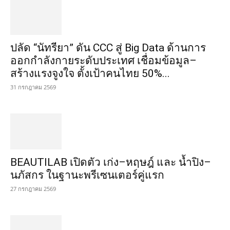
ปลัด “นัทรียา” ดัน CCC สู่ Big Data ด้านการ
ออกกำลังกายระดับประเทศ เชื่อมข้อมูล–
สร้างแรงจูงใจ ตั้งเป้าคนไทย 50%...
31 กรกฎาคม 2569
BEAUTILAB เปิดตัว เก่ง–หฤษฎ์ และ น้ำปิง–
นภัสกร ในฐานะพรีเซนเตอร์คู่แรก
27 กรกฎาคม 2569