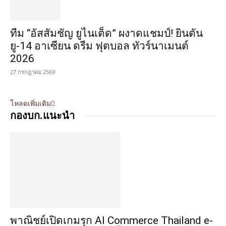
ทีม “อัสสัมชัญ ยูไนเต็ด” ผงาดแชมป์! ยินตัน
ยู-14 อาเซียน ดรีม ฟุตบอล ทัวร์นาเมนต์
2026
27 กรกฎาคม 2569
โหลดเพิ่มเติม
กองบก.แนะนำ
พาณิชย์เปิดเกมรุก AI Commerce Thailand e-