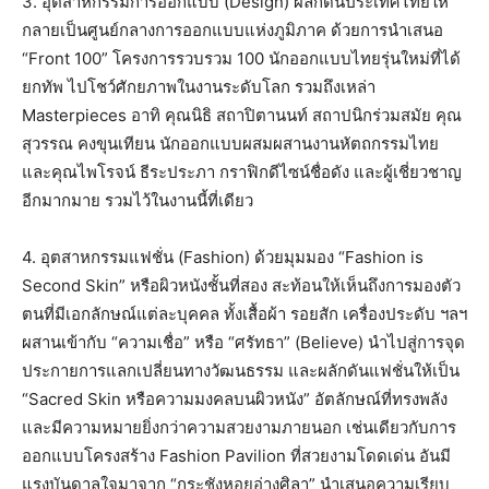
3. อุตสาหกรรมการออกแบบ (Design) ผลักดันประเทศไทยให้
กลายเป็นศูนย์กลางการออกแบบแห่งภูมิภาค ด้วยการนำเสนอ
“Front 100” โครงการรวบรวม 100 นักออกแบบไทยรุ่นใหม่ที่ได้
ยกทัพ ไปโชว์ศักยภาพในงานระดับโลก รวมถึงเหล่า
Masterpieces อาทิ คุณนิธิ สถาปิตานนท์ สถาปนิกร่วมสมัย คุณ
สุวรรณ คงขุนเทียน นักออกแบบผสมผสานงานหัตถกรรมไทย
และคุณไพโรจน์ ธีระประภา กราฟิกดีไซน์ชื่อดัง และผู้เชี่ยวชาญ
อีกมากมาย รวมไว้ในงานนี้ที่เดียว
4. อุตสาหกรรมแฟชั่น (Fashion) ด้วยมุมมอง “Fashion is
Second Skin” หรือผิวหนังชั้นที่สอง สะท้อนให้เห็นถึงการมองตัว
ตนที่มีเอกลักษณ์แต่ละบุคคล ทั้งเสื้อผ้า รอยสัก เครื่องประดับ ฯลฯ
ผสานเข้ากับ “ความเชื่อ” หรือ “ศรัทธา” (Believe) นำไปสู่การจุด
ประกายการแลกเปลี่ยนทางวัฒนธรรม และผลักดันแฟชั่นให้เป็น
“Sacred Skin หรือความมงคลบนผิวหนัง” อัตลักษณ์ที่ทรงพลัง
และมีความหมายยิ่งกว่าความสวยงามภายนอก เช่นเดียวกับการ
ออกแบบโครงสร้าง Fashion Pavilion ที่สวยงามโดดเด่น อันมี
แรงบันดาลใจมาจาก “กระชังหอยอ่างศิลา” นำเสนอความเรียบ