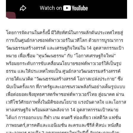
โดยการจัดงานในครั้งนี้ มีวิสัยทัศน์ในการผลักดันประเทศไทยสู่
การเป็นศูนย์กลางซอฟต์พาวเวอร์ในเวทีโลก ด้วยการบูรณาการ
วัฒนธรรมสร้างสรรค์ และเศรษฐกิจใหม่ใน 14 อุตสาหกรรมเป้า
หมาย เพื่อเชื่อม “ทุนวัฒนธรรม” กับ “โอกาสเศรษฐกิจใหม่”
พร้อมยกระดับการขับเคลื่อนนโยบายซอฟต์พาวเวอร์ให้เป็นรูป
ธรรม และให้ประเทศไทยเป็น ศูนย์กลางวัฒนธรรมสร้างสรรค์
ภายใต้แนวคิด “วัฒนธรรมสร้างสรรค์ โอกาสเปล่งประกาย” ซึ่ง
นับเป็นครั้งแรก ที่ภาครัฐและเอกชนรวมพลังกันอย่างเต็มรูปแบบ
เพื่อต่อยอดเชิงยุทธศาสตร์พาซอฟต์พาวเวอร์ไทย สู่อนาคต ผ่าน
เวทีโชว์ศักยภาพทั้งในมิติของนโยบาย แรงบันดาลใจ และโอกาส
ทางเศรษฐกิจ พร้อมผสานพลังจาก 14 อุตสาหกรรมเป้าหมาย
ได้แก่ การออกแบบ กีฬา เกม ดนตรี ท่องเที่ยว เฟสติวัล แฟชั่น
ภาพยนตร์,สารคดีและแอนิเมชัน ละครและซีรีส์ ศิลปะ หนังสือ
และอาหาร รวมถึง 2 อุตสาหกรรมใหม่ในปีนี้ อันประกอบด้วย