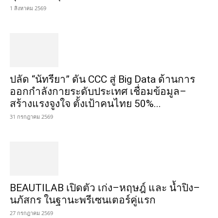
1 สิงหาคม 2569
ปลัด “นัทรียา” ดัน CCC สู่ Big Data ด้านการ
ออกกำลังกายระดับประเทศ เชื่อมข้อมูล–
สร้างแรงจูงใจ ตั้งเป้าคนไทย 50%...
31 กรกฎาคม 2569
BEAUTILAB เปิดตัว เก่ง–หฤษฎ์ และ น้ำปิง–
นภัสกร ในฐานะพรีเซนเตอร์คู่แรก
27 กรกฎาคม 2569