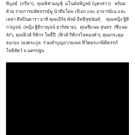
พิบูลย์ (ภริยา), คุณพิชามญชุ์ มโนมัยพิบูลย์ (บุตรสาว) พร้อม
ด้วย รายการมหัศจรรย์มู นำทีมโดย เจ๊เอก และ อาจารย์เน และ
เหล่า ศิลปินดารา อาทิ คุณเอิร์ธ ศัลย์ อิทธิสุขนันท์, คุณหญิง ฐิติ
กาญจน์ (หญิง ฐิติกาญจน์ อาร์สยาม), คุณซีแนม สุนทร (ซีแนม
AF), คุณฟิวส์ กิติกร โพธิ์ปี (ฟิวส์ กิติกรไหทองคำ), คุณกระดุม
ธนายง ว่องตระกูล ร่วมทำบุญถวายเพล ที่วัดพระกษิติครรภ์
โพธิสัตว์ จ.นครปฐม