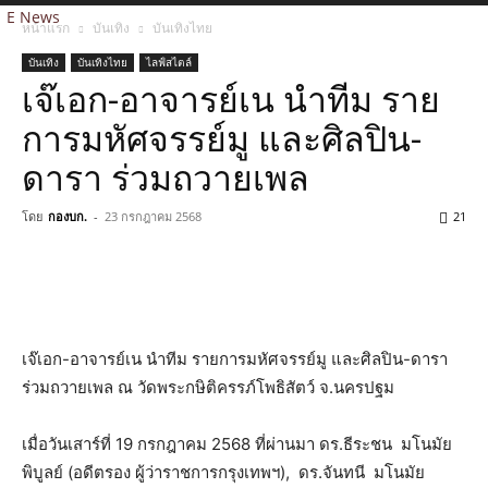
E News
หน้าแรก
บันเทิง
บันเทิงไทย
บันเทิง
บันเทิงไทย
ไลฟ์สไตล์
เจ๊เอก-อาจารย์เน นำทีม ราย
การมหัศจรรย์มู และศิลปิน-
ดารา ร่วมถวายเพล
โดย
กองบก.
-
23 กรกฎาคม 2568
21
เจ๊เอก-อาจารย์เน นำทีม รายการมหัศจรรย์มู และศิลปิน-ดารา
ร่วมถวายเพล ณ วัดพระกษิติครรภ์โพธิสัตว์ จ.นครปฐม
เมื่อวันเสาร์ที่ 19 กรกฎาคม 2568 ที่ผ่านมา ดร.ธีระชน มโนมัย
พิบูลย์ (อดีตรอง ผู้ว่าราชการกรุงเทพฯ), ดร.จันทนี มโนมัย