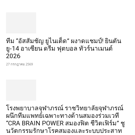
ทีม “อัสสัมชัญ ยูไนเต็ด” ผงาดแชมป์! ยินตัน
ยู-14 อาเซียน ดรีม ฟุตบอล ทัวร์นาเมนต์
2026
27 กรกฎาคม 2569
โรงพยาบาลจุฬาภรณ์ ราชวิทยาลัยจุฬาภรณ์
ผนึกทีมแพทย์เฉพาะทางด้านสมองร่วมเวที
“CRA BRAIN POWER สมองฟิต ชีวิตเฟิร์ม” ชู
นวัตกรรมรักษาโรคสมองและระบบประสาท