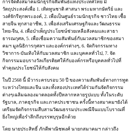
การจัดตั้งสมาคมนักธุรกิจสัมพันธ์แห่งประเทศไทย มี
วัตถุประสงค์เพื่อ 1. เทิดทูนชาติ ศาสนา พระมหากษัตริย์ และ
วงศ์จักรีทุกพระองค์, 2. เพื่อเป็นศูนธ์รวมนักธุรกิจ ชาวไทย เชื้อ
สายจีน ทุกสาอาชีพ, 3. เพื่อส่งเสริมเศรษฐกิจและวัฒนธรรม
ไทย-จีน, 4. เพื่อบำเพ็ญประโยชน์ช่วยเหลือสังคมและสาธา
ธารณกุศล, 5. เพื่อเชื่อมความสัมพันธ์กับมวลสมาชิกของสมา
คมฯ มูลนิธิการกุศลฯ และองค์กรต่างๆ, 6. จัดกิจกรรมทาง
วิชาการ-บันเทิงให้กับมวลสมาชิก และบุคคลทั่วไป, 7. จัด
กิจกรรมมอบรางวัลเกียรติยศให้กับองค์กรหรือบุคคลทั่วไปที่
ทำคุณประโยชน์ให้กับสังคม
ในปี 2568 นี้ มีวาระครบรอบ 50 ปี ของความสัมพันธ์ทางการทูต
ระหว่างไทยและจีน และทั้งสองประเทศได้ร่วมกันจัดกิจกรรม
ต่างๆเฉลิมฉลองมาตลอดทั้งปีหลากหลายรูปแบบ ทั้งในระดับ
รัฐบาล, ภาคธุรกิจ และภาคประชาชน ครั้งนี้ทางสมาคมฯยังได้
เตรียมจัดกิจกรรมสืบสานวัฒนธรรมประเพณีจีนแบบโบราณที่
ยิ่งใหญ่เพื่อรำลึกถึงบรรพบุรุษอีกด้วย
โดย นายประสิทธิ์ ภักดีพาณิชพงศ์ นายกสมาคมฯ กล่าวถึง