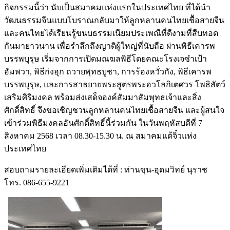
กิจกรรมนี้ว่า นับเป็นสมาคมแห่งแรกในประเทศไทย ที่ได้นำ
วัฒนธรรมจีนแบบโบราณกลับมาให้ลูกหลานคนไทยเชืัอสายจีน
และคนไทยได้เรียนรู้ขนบธรรมเนียมประเพณีที่ดีงามที่สืบทอด
กันมายาวนาน เพื่อรำลึกถึงญาติผู้ใหญ่ที่นับถือ ผ่านพิธีเคารพ
บรรพบุรุษ เริ่มจากการเปิดมณฆลพิธีโดยคณะโรงเจซำเป้า
อัมพวา, พิธีก่งฮุก ถวายพุทธบูชา, การร้องหวั่วกัง, พิธีเคารพ
บรรพบุรุษ, และการสาธยายพระสูตรพระอวโลกิเตศวร โพธิสัตว์
เสริมศิริมงคล พร้อมส่งเสด็จองค์สัมมาสัมพุทธเจ้าและสิ่ง
ศักดิ์สิทธิ์ จึงขอเชิญชวนลูกหลานคนไทยเชื้อสายจีน และผู้สนใจ
เข้าร่วมพิธีมงคลอันศักดิ์สิทธิ์นี้ร่วมกัน ในวันพฤหัสบดีที่ 7
สิงหาคม 2568 เวลา 08.30-15.30 น. ณ สมาคมแต้จิ๋วแห่ง
ประเทศไทย
สอบถามรายละเอียดเพิ่มเติมได้ที่ : ท่านขุน-อุดมวิทย์ นุราช
โทร. 086-655-9221