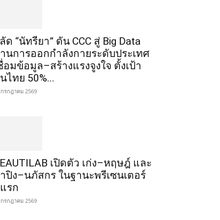
ลัด “นัทรียา” ดัน CCC สู่ Big Data
้านการออกกำลังกายระดับประเทศ
ชื่อมข้อมูล–สร้างแรงจูงใจ ตั้งเป้า
นไทย 50%...
 กรกฎาคม 2569
EAUTILAB เปิดตัว เก่ง–หฤษฎ์ และ
้ำปิง–นภัสกร ในฐานะพรีเซนเตอร์
ู่แรก
 กรกฎาคม 2569