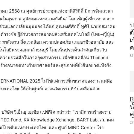
หาคม 2568 ณ ศูนย์การประชุมแห่งชาติสิริกิติ์ มีการจัดเสวนา
ืนในสุขภาพ สู่สังคมแห่งความยั่งยืน” โดยเชิญผู้เชี่ยวชาญจาก
ป
แลกเปลี่ยนมุมมอง ได้แก่ คุณพงศ์ศักดิ์ ฟูศิริ นายกสมาคม
ด
ดำรงชัย ผู้อำนวยการสมาคมส่งเสริมเทคโนโลยี (ไทย–ญี่ปุ่น)
เ
ดการพลังงาน สิ่งแวดล้อม ความปลอดภัย และอาชีวอนามัย และ
ค
คโนโลยีพระจอมเกล้าธนบุรี โดยเน้นประเด็นสำคัญเกี่ยวกับ
31
วามร่วมมือในภาคอุตสาหกรรม เพื่อขับเคลื่อน Thailand
างอนาคตทางวิทยาศาสตร์และสุขภาพที่ยั่งยืนอย่างแท้จริง
ERNATIONAL 2025 ไม่ใช่แค่การเพิ่มขนาดของงาน แต่คือ
ระเทศไทยให้เป็นศูนย์กลางนวัตกรรมที่ขับเคลื่อนด้วย
B
น
บริษัท วีเอ็นยู เอเชีย แปซิฟิค กล่าวว่า “เรามีการสร้างความ
ค
tute, TED Fund, KX Knowledge Xchange, BART Lab, สมาคม
27
มโปรตีนแห่งประเทศไทย และ ศูนย์ MIND Center โรง