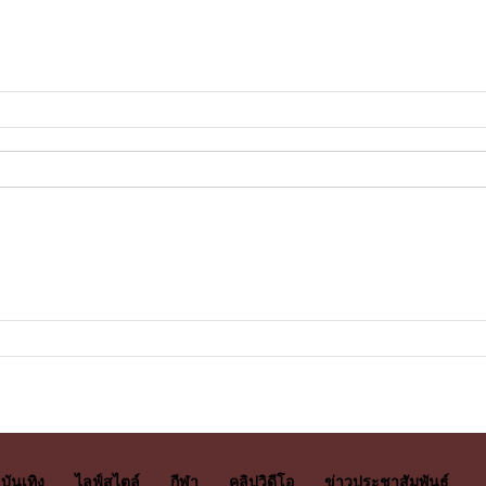
บันเทิง
ไลฟ์สไตล์
กีฬา
คลิปวิดีโอ
ข่าวประชาสัมพันธ์