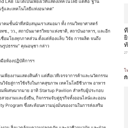
and LAB ไม่ได้เป็นเพียงเวทีแสดงเทคโนโลยี แต่คือ ‘ฐาน
ามรู้และเทคโนโลยีแห่งอนาคต”
คมชั้นนำที่สนับสนุนเราเสมอมา ทั้ง กรมวิทยาศาสตร์
ท
วทช., วว., สถาบันมาตรวิทยาแห่งชาติ, สถาบันอาหาร, และอีก
ย
ชื่อมโยงทุกภาคส่วน ตั้งแต่ห้องแล็บ วิจัย การผลิต จนถึง
ท
นรูปธรรม” คุณอนุชา กล่าว
27
งมือห้องปฏิบัติการฯ
โห
นเพียงงานแสดงสินค้า แต่คือเวทีเจรจาการค้าและนวัตกรรม
ก
ลงานวิจัยสู่การใช้จริงในภาคสุขภาพ เทคโนโลยีชีวภาพ อาหาร
รรมพิเศษมากมาย อาทิ Startup Pavilion สำหรับผู้ประกอบ
ธสวยงามและยั่งยืน, กิจกรรมจับคู่ธุรกิจทั้งออนไลน์และออน
ty Program ซึ่งสะท้อนความมุ่งมั่นของงานในการส่งเสริม
พลังงาน สิ่งแวดล้อมความปลอดภัย และอาชีวอนามัย และฝ่าย