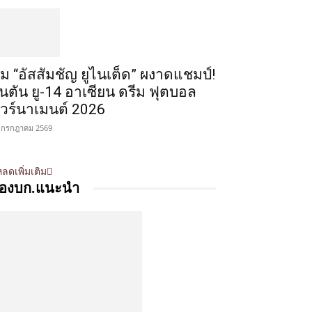
ีม “อัสสัมชัญ ยูไนเต็ด” ผงาดแชมป์!
ินตัน ยู-14 อาเซียน ดรีม ฟุตบอล
ัวร์นาเมนต์ 2026
 กรกฎาคม 2569
ลดเพิ่มเติม
องบก.แนะนำ