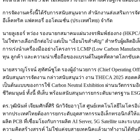
การจัดงานครั้งนี้ได้รับการสนับสนุนจาก สำนักงานส่งเสริมการจั
อีเล็คทริค แฟคทอรี่ ออโตเมชั่น (ประเทศไทย) จำกัด
นายลูเธอร์ หว่อง รองนายกสมาคมแผ่นวงจรพิมพ์ฮ่องกง (HKPCA)
ไม่ใช่ทางเลือกอีกต่อไป แต่เป็น “เงื่อนไขสำคัญ” สำหรับผู้ผลิ
การเร่งนำเครื่องมืออย่างโครงการ LCMP (Low Carbon Manufact
ทุน ลูกค้า และความน่าเชื่อถือของแบรนด์ในยุคที่ตลาดโลกขับเค
นายสราญโรจน์ สุทัศน์ชูโต รองผู้อำนวยการ (Chief Operating O
สนับสนุนการจัดงาน กล่าวสนับสนุนว่า งาน THECA 2025 สอดคล้
เป็นต้นแบบของการใช้ Carbon Neutral Exhibition ผ่านนวัตกรรมอิ
ชีวิตมนุษย์ ทั้งนี้ ทีเส็บ พร้อมสนับสนุนการยกระดับมาตรฐาน E
ดร.วุฒินันท์ เจียมศักดิ์ศิริ นักวิจัยอาวุโส ศูนย์เทคโนโลยีไมโค
หากประเทศไทยต้องการยกระดับอุตสาหกรรมอิเล็กทรอนิกส์ให้แข
ผลิต PCB ที่เชื่อมโยงกับการผลิต AI Server, 5G Satellite และระ
ความคิดสร้างสรรค์ ไม่ใช่แค่จบสายเทคนิคแล้วมาทำงานได้ทันท