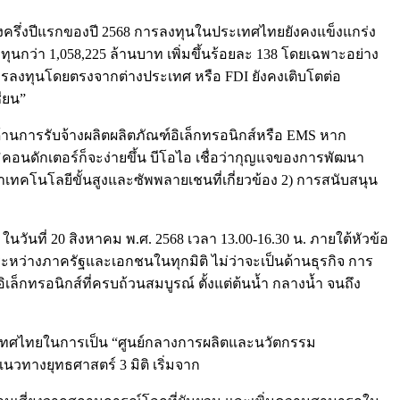
งครึ่งปีแรกของปี 2568 การลงทุนในประเทศไทยยังคงแข็งแกร่ง
ทุนกว่า 1,058,225 ล้านบาท เพิ่มขึ้นร้อยละ 138 โดยเฉพาะอย่าง
ารลงทุนโดยตรงจากต่างประเทศ หรือ FDI ยังคงเติบโตต่อ
ียน”
การรับจ้างผลิตผลิตภัณฑ์อิเล็กทรอนิกส์หรือ EMS หาก
ิคอนดักเตอร์ก็จะง่ายขึ้น บีโอไอ เชื่อว่ากุญแจของการพัฒนา
ฒนาเทคโนโลยีขั้นสูงและซัพพลายเชนที่เกี่ยวข้อง 2) การสนับสนุน
ในวันที่ 20 สิงหาคม พ.ศ. 2568 เวลา 13.00-16.30 น. ภายใต้หัวข้อ
มือระหว่างภาครัฐและเอกชนในทุกมิติ ไม่ว่าจะเป็นด้านธุรกิจ การ
กทรอนิกส์ที่ครบถ้วนสมบูรณ์ ตั้งแต่ต้นน้ำ กลางน้ำ จนถึง
ทศไทยในการเป็น “ศูนย์กลางการผลิตและนวัตกรรม
นวทางยุทธศาสตร์ 3 มิติ เริ่มจาก