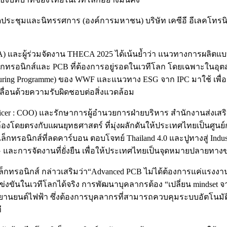
ดประชุมและนิทรรศการ (องค์การมหาชน) บริษัท เคซีอี อีเลคโทรนิคส
 และผู้ร่วมจัดงาน THECA 2025 ได้เน้นย้ำว่า แนวทางการผลิตแบ
ตอิเล็กทรอนิกส์และ PCB ที่ต้องการอยู่รอดในเวทีโลก โดยเฉพาะใน
uring Programme) ของ WWF และแนวทาง ESG จาก IPC มาใช้ เพื่อร
ลื่อนด้วยความรับผิดชอบต่อสิ่งแวดล้อม
fficer : COO) และรักษาการผู้อำนวยการฝ่ายบริหาร สำนักงานส่งเ
องโดยตรงกับแผนยุทธศาสตร์ ที่มุ่งผลักดันให้ประเทศไทยเป็นศูน
เล็กทรอนิกส์ที่ลดคาร์บอน ตอบโจทย์ Thailand 4.0 และปูทางสู่ Ind
SG และการจัดงานที่ยั่งยืน เพื่อให้ประเทศไทยเป็นจุดหมายปลายทา
รอิเล็กทรอนิกส์ กล่าวเสริมว่า“Advanced PCB ไม่ได้ต้องการแค่แรงง
่งขันในเวทีโลกได้จริง การพัฒนาบุคลากรต้อง “เปลี่ยน mindse
บบยานยนต์ไฟฟ้า ซึ่งต้องการบุคลากรที่สามารถควบคุมระบบอัตโนมัติ 
ี