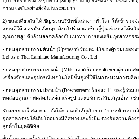
1) การสร้างห่วงโซ่อุปทาน (Supply Chain) ที่แข็งแกร่ง เชื่อ
การแข่งขันอย่างยั่งยืนในระยะยาว
2) ขณะเดียวกัน ได้เชิญชวนบริษัทชั้นนำจากทั่วโลก ให้เข้าร่
เกาหลีใต้ เยอรมัน อังกฤษ สิงคโปร์ มาเลเซีย ญี่ปุ่น ฮ่องกง ไต
คุณภาพสูง ซึ่งล้วนสอดคล้องกับแนวทางการส่งเสริมอุตสาหกร
• กลุ่มอุตสาหกรรมต้นน้ำ (Upstream) ร้อยละ 43 ของผู้ร่วมแสดงงา
Ltd และ Thai Laminate Manufacturing Co., Ltd
• กลุ่มอุตสาหกรรมกลางน้ำ (Midstream) ร้อยละ 46 ของผู้ร่วมแสด
เครื่องจักรและอุปกรณ์เทคโนโลยีขั้นสูงที่ใช้ในกระบวนการผลิต P
• กลุ่มอุตสาหกรรมปลายน้ำ (Downstream) ร้อยละ 11 ของผู้ร่ว
ทดสอบคุณภาพผลิตภัณฑ์สำเร็จรูป และบริการสนับสนุนอื่นๆ เช่น Mitsu
3) นอกจากนี้ สมาคมฯ ยังให้ความสำคัญกับการ “ยกระดับระบบน
อุตสาหกรรมให้เติบโตอย่างมีทิศทางและยั่งยืน รองรับความต้อง
ลูกค้าในยุคดิจิทัล
ทั้งนี้ แนวทางทั้ง 3 มิติ ไม่เพียงสร้างโอกาสทางเศรษฐกิจ แต่ย