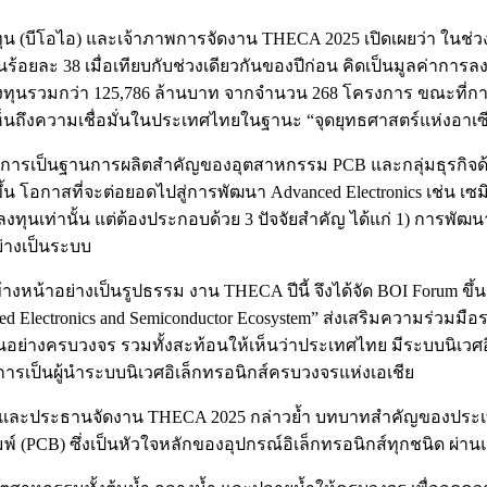
 (บีโอไอ) และเจ้าภาพการจัดงาน THECA 2025 เปิดเผยว่า ในช่ว
้อยละ 38 เมื่อเทียบกับช่วงเดียวกันของปีก่อน คิดเป็นมูลค่าการลง
ารลงทุนรวมกว่า 125,786 ล้านบาท จากจำนวน 268 โครงการ ขณะที่ก
เห็นถึงความเชื่อมั่นในประเทศไทยในฐานะ “จุดยุทธศาสตร์แห่งอาเซ
ารเป็นฐานการผลิตสำคัญของอุตสาหกรรม PCB และกลุ่มธุรกิจด้าน
น โอกาสที่จะต่อยอดไปสู่การพัฒนา Advanced Electronics เช่น เซม
นลงทุนเท่านั้น แต่ต้องประกอบด้วย 3 ปัจจัยสำคัญ ได้แก่ 1) การพั
่างเป็นระบบ
งหน้าอย่างเป็นรูปธรรม งาน THECA ปีนี้ จึงได้จัด BOI Forum ขึ้น 
vanced Electronics and Semiconductor Ecosystem” ส่งเสริมความร่วม
างครบวงจร รวมทั้งสะท้อนให้เห็นว่าประเทศไทย มีระบบนิเวศอิเล็
การเป็นผู้นำระบบนิเวศอิเล็กทรอนิกส์ครบวงจรแห่งเอเชีย
 และประธานจัดงาน THECA 2025 กล่าวย้ำ บทบาทสำคัญของประเ
 (PCB) ซึ่งเป็นหัวใจหลักของอุปกรณ์อิเล็กทรอนิกส์ทุกชนิด ผ่านแ