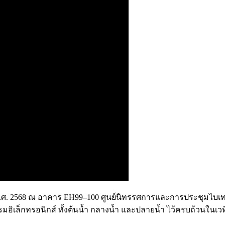
 พ.ศ. 2568 ณ อาคาร EH99–100 ศูนย์นิทรรศการและการประชุมไบเท
อิเล็กทรอนิกส์ ทั้งต้นน้ำ กลางน้ำ และปลายน้ำ ไว้ครบถ้วนในเวท