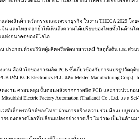
มโยงอุตสาหกรรมทั้งต้นน้ำ กลางน้ำ และปลายน้ำให้ครบวงจร เพื่อ
วมจัดแสดงสินค้า นวัตกรรมและเจรจาธุรกิจ ในงาน THECA 2025 โดย
้หวัน จีน และไทย ตอกย้ำให้เห็นถึงความได้เปรียบของไทยทั้งในด้าน
รมแห่งอนาคตของบีโอไอ
น ประกอบด้วยบริษัทผู้ผลิตหรือจัดหาสารเคมี วัสดุตั้งต้น และส่วนป
งงาน คือหัวใจของการผลิต PCB ซึ่งเกี่ยวข้องกับการแปรรูปวัตถุดิ
CB เช่น KCE Electronics PLC และ Mektec Manufacturing Corp.(Tha
มแสดงงาน ครอบคลุมขั้นตอนหลังจากการผลิต PCB และการประกอบขั้
bishi Electric Factory Automation (Thailand) Co., Ltd. และ Sci-T
ิเวศอิเล็กทรอนิกส์ของไทย” ผ่านการสร้างความร่วมมือแบบบูรณา
การของตลาดโลกที่เปลี่ยนแปลงอย่างรวดเร็ว ไม่ว่าจะเป็นในด้าน
ังปักธงบทบาทของไทยในเวทีโลกอย่างมั่นคง