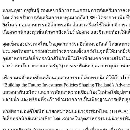
นายนฤชา ฤชุพันธุ์ รองเลขาธิการคณะกรรมการส่งเสริมการลงทุน
โดยคำขอรับการส่งเสริมการลงทุนมากถึง 1,880 โครงการ เพิ่มขึ้นร
ยิ่งในกลุ่มอุตสาหกรรมอิเล็กทรอนิกส์และเครื่องใช้ไฟฟ้า มีก
เนื่องจากนักลงทุนชั้นนำจากสิงคโปร์ ฮ่องกง และจีน สะท้อนให้
จุดแข็งของประเทศไทยในอุตสาหกรรมอิเล็กทรอนิกส์ โดยเฉพาะก
ประเทศไทยสามารถเสริมสร้างความแข็งแกร่งในจุดนี้ให้มากยิ่งขึ้
อุตสาหกรรมอิเล็กทรอนิกส์ในวันนี้ ไม่ใช่เพียงแค่การส่งเสริมเงิ
ทางด้านนโยบายจากภาครัฐ 3) การเร่งพัฒนาบุคลากรคุณภาพอย
เพื่อรวมพลังและขับเคลื่อนอุตสาหกรรมอิเล็กทรอนิกส์ให้ก้าวไปข้า
“Building the Future: Investment Policies Shaping Thailand’s Ad
แสวงหาพันธมิตร และการพัฒนาความเชื่อมโยงในห่วงโซ่อุปทานอย่
ปลายน้ำ และพร้อมที่จะก้าวข้ามจากการเป็นเพียงฐานการผลิต สู่
นายพิธาน องค์โฆษิต นายกสมาคมแผ่นวงจรพิมพ์ไทย (THPCA)
อิเล็กทรอนิกส์แห่งเอเชีย” โดยเฉพาะในอุตสาหกรรมแผ่นวงจรพิมพ์