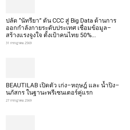
ปลัด “นัทรียา” ดัน CCC สู่ Big Data ด้านการ
ออกกำลังกายระดับประเทศ เชื่อมข้อมูล–
สร้างแรงจูงใจ ตั้งเป้าคนไทย 50%...
31 กรกฎาคม 2569
BEAUTILAB เปิดตัว เก่ง–หฤษฎ์ และ น้ำปิง–
นภัสกร ในฐานะพรีเซนเตอร์คู่แรก
27 กรกฎาคม 2569