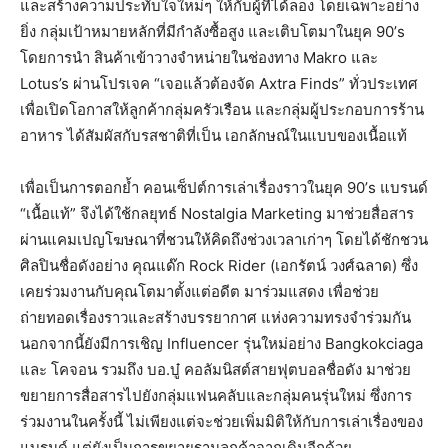
และสร้างความประทับใจใหม่ๆ ให้กับผู้ที่ได้ลอง โดยเฉพาะอย่าง
ยิ่ง กลุ่มเป้าหมายหลักที่มีกำลังซื้อสูง และเติบโตมาในยุค 90’s
โดยการนำ สินค้าเข้าวางจำหน่ายในช่องทาง Makro และ
Lotus’s ผ่านโปรเจค “เจอแล้วต้องจัด Axtra Finds” ทั่วประเทศ
เพื่อเปิดโอกาสให้ลูกค้ากลุ่มครัวเรือน และกลุ่มผู้ประกอบการร้าน
อาหาร ได้สัมผัสกับรสชาติที่เป็น เอกลักษณ์ในแบบของเนื้อแท้
เพื่อเป็นการตอกย้ำ คอนเซ็ปต์การเล่าเรื่องราวในยุค 90’s แบรนด์
“เนื้อแท้” จึงได้ใช้กลยุทธ์ Nostalgia Marketing มาช่วยสื่อสาร
ผ่านแคมเปญโฆษณาที่ชวนให้คิดถึงช่วงเวลาเก่าๆ โดยได้ชักชวน
ศิลปินชื่อดังอย่าง คุณแด๊ก Rock Rider (เอกรัตน์ วงศ์ฉลาด) ซึ่ง
เคยร่วมงานกับคุณโตมาตั้งแต่อดีต มาร่วมแสดง เพื่อช่วย
ถ่ายทอดเรื่องราวและสร้างบรรยากาศ แห่งความทรงจำร่วมกัน
นอกจากนี้ยังมีการเชิญ Influencer รุ่นใหม่อย่าง Bangkokciaga
และ โคจอน รวมถึง บอ.บู๋ คอลัมนิสต์สายฟุตบอลชื่อดัง มาช่วย
ขยายการสื่อสารไปยังกลุ่มแฟนคลับและกลุ่มคนรุ่นใหม่ ซึ่งการ
ร่วมงานในครั้งนี้ ไม่เพียงแต่จะช่วยเพิ่มมิติให้กับการเล่าเรื่องของ
แบรนด์ แต่ยังเป็นการขยายฐานลูกค้าจากเดิมอีกด้วย