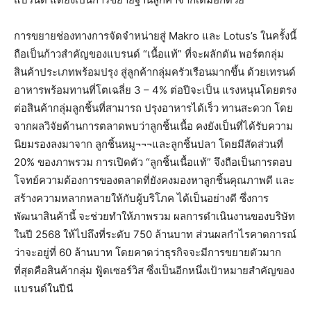
การขยายช่องทางการจัดจำหน่ายสู่ Makro และ Lotus’s ในครั้งนี้
ถือเป็นก้าวสำคัญของแบรนด์ “เนื้อแท้” ที่จะผลักดัน พอร์ตกลุ่ม
สินค้าประเภทพร้อมปรุง สู่ลูกค้ากลุ่มครัวเรือนมากขึ้น ด้วยเทรนด์
อาหารพร้อมทานที่โตเฉลี่ย 3 – 4% ต่อปีจะเป็น แรงหนุนโดยตรง
ต่อสินค้ากลุ่มลูกชิ้นที่สามารถ ปรุงอาหารได้เร็ว ทานสะดวก โดย
จากผลวิจัยด้านการตลาดพบว่าลูกชิ้นเนื้อ คงยังเป็นที่ได้รับความ
นิยมรองลงมาจาก ลูกชิ้นหมู¬¬¬และลูกชิ้นปลา โดยมีสัดส่วนที่
20% ของภาพรวม การเปิดตัว “ลูกชิ้นเนื้อแท้” จึงถือเป็นการตอบ
โจทย์ความต้องการของตลาดที่ยังคงมองหาลูกชิ้นคุณภาพดี และ
สร้างความหลากหลายให้กับผู้บริโภค ได้เป็นอย่างดี ซึ่งการ
พัฒนาสินค้านี้ จะช่วยทำให้ภาพรวม ผลการดำเนินงานของบริษัท
ในปี 2568 ให้ไปถึงที่ระดับ 750 ล้านบาท ส่วนผลกำไรคาดการณ์
ว่าจะอยู่ที่ 60 ล้านบาท โดยคาดว่าธุรกิจจะมีการขยายตัวมาก
ที่สุดคือสินค้ากลุ่ม ฟู้ดเซอร์วิส ซึ่งเป็นอีกหนึ่งเป้าหมายสำคัญของ
แบรนด์ในปีนี