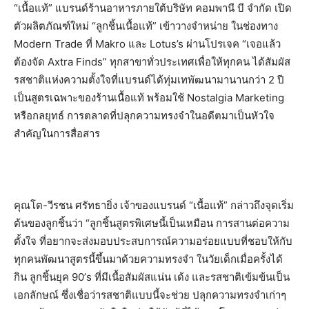
“เนื้อแท้” แบรนด์ร้านอาหารภายใต้บริษัท คอมพานี บี จำกัด เปิด
ตัวผลิตภัณฑ์ใหม่ “ลูกชิ้นเนื้อแท้” เข้าวางจำหน่าย ในช่องทาง
Modern Trade ที่ Makro และ Lotus’s ผ่านโปรเจค “เจอแล้ว
ต้องจัด Axtra Finds” ทุกสาขาทั่วประเทศเพื่อให้ทุกคน ได้สัมผัส
รสชาติแห่งความตั้งใจที่แบรนด์ได้ทุ่มเทพัฒนามานานกว่า 2 ปี
เป็นสูตรเฉพาะของร้านเนื้อแท้ พร้อมใช้ Nostalgia Marketing
หรือกลยุทธ์ การตลาดที่ปลุกความทรงจำในอดีตมาเป็นหัวใจ
สำคัญในการสื่อสาร
คุณโต-วีรชน ศรัทธายิ่ง เจ้าของแบรนด์ “เนื้อแท้” กล่าวถึงจุดเริ่ม
ต้นของลูกชิ้นว่า “ลูกชิ้นสูตรพิเศษนี้เป็นเหมือน การสานต่อความ
ตั้งใจ ที่อยากจะส่งมอบประสบการณ์ความอร่อยแบบที่ชอบให้กับ
ทุกคนพัฒนาสูตรนี้ขึ้นมาด้วยความทรงจำ ในวัยเด็กเมื่อครั้งได้
กิน ลูกชิ้นยุค 90’s ที่มีเนื้อสัมผัสแน่น เด้ง และรสชาติเข้มข้นเป็น
เอกลักษณ์ ซึ่งเชื่อว่ารสชาติแบบนี้จะช่วย ปลุกความทรงจำเก่าๆ