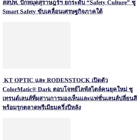
สสปท. ปักหมุดสุราษฎร์ฯ ยกระดับ “Safety Culture” ชู
Smart Safety ขับเคลื่อนเศรษฐกิจภาคใต้
KT OPTIC และ RODENSTOCK เปิดตัว
ColorMatic® Dark ตอบโจทย์ไลฟ์สไตล์คนยุคใหม่ ชู
เทรนด์เลนส์ที่ผสานการมองเห็นและแฟชั่นเลนส์ปลี่ยนสี
พร้อมรุกตลาดพรีเมียมครึ่งปีหลัง