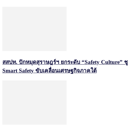
สสปท. ปักหมุดสุราษฎร์ฯ ยกระดับ “Safety Culture” ชู
Smart Safety ขับเคลื่อนเศรษฐกิจภาคใต้