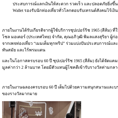
ประสบการณ์แลกเงินให้สะดวก รวดเร็ว และปลอดภัยยิ่งขึ้น ผ
Wallet รองรับนักท่องเที่ยวทั่วโลกตอบรับเทรนด์สังคมไร้เงิ
ภายในงานได้รับเกียรติจากผู้ใช้บริการซุปเปอร์ริช 1965 (สีส้ม)
โซล มอเตอร์ (ประเทศไทย) จำกัด, คุณอภิวุฒิ พิมลแสงสุริยา ผู้ก่
จากเพจท่องเที่ยว “เมมเต็มทุกทริป” ร่วมแบ่งปันประสบการณ์และ
ทันสมัย และไร้พรมแดน
และในโอกาสครบรอบ 60 ปี ซุปเปอร์ริช 1965 (สีส้ม) ยังได้จัดแคมเป
มูลค่ากว่า 2 ล้านบาท โดยมีตัวแทนผู้โชคดีเข้ารับรางวัลท่ามก
ภายในงานฉลองครบรอบ 60 ปี เต็มไปด้วยความสนุกสนานและบรรยากาศ
ของรางวัลมากมาย