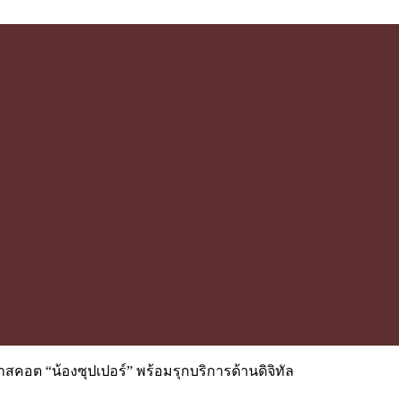
วมาสคอต “น้องซุปเปอร์” พร้อมรุกบริการด้านดิจิทัล