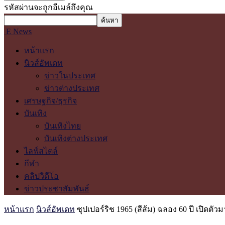
รหัสผ่านจะถูกอีเมล์ถึงคุณ
E News
หน้าแรก
นิวส์อัพเดท
ข่าวในประเทศ
ข่าวต่างประเทศ
เศรษฐกิจ/ธุรกิจ
บันเทิง
บันเทิงไทย
บันเทิงต่างประเทศ
ไลฟ์สไตล์
กีฬา
คลิปวิดีโอ
ข่าวประชาสัมพันธ์
หน้าแรก
นิวส์อัพเดท
ซุปเปอร์ริช 1965 (สีส้ม) ฉลอง 60 ปี เปิดตั