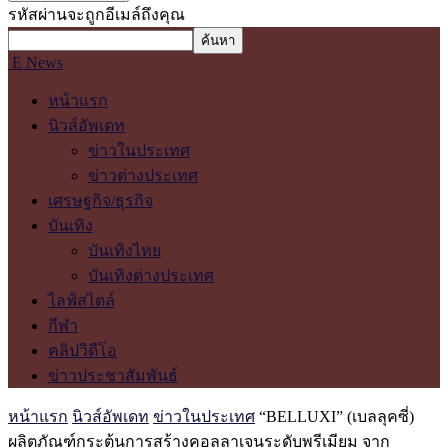
รหัสผ่านจะถูกอีเมล์ถึงคุณ
E News
หน้าแรก
นิวส์อัพเดท
ข่าวในประเทศ
ข่าวต่างประเทศ
เศรษฐกิจ/ธุรกิจ
บันเทิง
บันเทิงไทย
บันเทิงต่างประเทศ
ไลฟ์สไตล์
กีฬา
คลิปวิดีโอ
ข่าวประชาสัมพันธ์
หน้าแรก
นิวส์อัพเดท
ข่าวในประเทศ
“BELLUXI” (เบลลุคซี่)
ผลิตภัณฑ์กระตุ้นการสร้างคอลลาเจนระดับพรีเมียม จาก