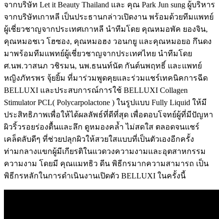
จากบริษัท Let it Beauty Thailand และ คุณ Park Jun sung ผู้บริหาร
จากบริษัทเกาหลี เป็นประธานกล่าวเปิดงาน พร้อมด้วยทีมแพทย์
ผู้เชี่ยวชาญจากประเทศเกาหลี นำทีมโดย คุณหมอพัค ยองจิน,
คุณหมอชเว โฮซอง, คุณหมอฮง วอนกยู และคุณหมอยอ กึนดง
มาพร้อมทีมแพทย์ผู้เชี่ยวชาญจากประเทศไทย นำทีมโดย
ศ.นพ.วาสนภ วชิรมน, นพ.ธนนท์นัต กันต์นพฤทธิ์ และแพทย์
หญิงภัทรพร จุ้ยยิ้ม ที่มาร่วมพูดคุยและร่วมแชร์เทคนิคการฉีด
BELLUXI และประสบการณ์การใช้ BELLUXI Collagen
Stimulator PCL( Polycarpolactone ) ในรูปแบบ Fully Liquid ให้มี
ประสิทธิภาพเพื่อให้ได้ผลลัพธ์ที่ดีที่สุด เพื่อตอบโจทย์ผู้ที่มีปัญหา
ผิวริ้วรอยร่องตื้นและลึก ดูหมองคล้ำ ไม่สดใส ตลอดจนแชร์
เคล็ดลับดีๆ ที่ช่วยปลุกผิวให้สวยใสแบบที่เป็นตัวเองอีกครั้ง
ท่ามกลางแขกผู้มีเกียรติในแวดวงความงามและอุตสาหกรรม
ความงาม โดยมี คุณแมทธิว ดีน พิธีกรมากความสามารถ เป็น
พิธีกรหลักในการดำเนินงานเปิดตัว BELLUXI ในครั้งนี้