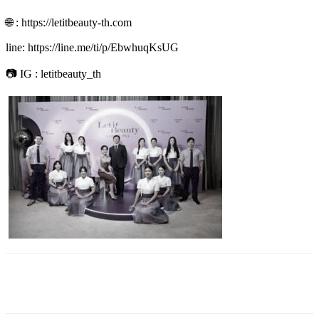
🌐 : https://letitbeauty-th.com
line: https://line.me/ti/p/EbwhuqKsUG
📷 IG : letitbeauty_th