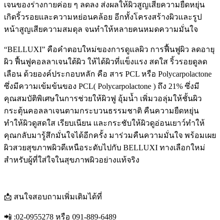
เจนของร่างกายค่อย ๆ ลดลง ส่งผลให้ผิวสูญเสียความยืดหยุ่น
เกิดริ้วรอยและความหย่อนคล้อย อีกทั้งโครงสร้างผิวและรูป
หน้าสูญเสียความสมดุล จนทำให้หลายคนหมดความมั่นใจ
“BELLUXI” คือคำตอบใหม่ของการดูแลผิว การฟื้นฟูผิว ลดอายุ
ผิว ฟื้นฟูคอลลาเจนใต้ผิว ให้ได้ผิวที่แข็งแรง สดใส ริ้วรอยดูลด
เลือน ด้วยองค์ประกอบหลัก คือ สาร PCL หรือ Polycarpolactone
ซึ่งมีความเข้มข้นของ PCL( Polycarpolactone ) ถึง 21% ซึ่งมี
คุณสมบัติพิเศษในการช่วยให้ผิวฟู อุ้มน้ำ เพิ่มวอลุ่มให้ชั้นผิว
กระตุ้นคอลลาเจนตามกระบวนธรรมชาติ คืนความยืดหยุ่น
ทำให้ผิวดูสดใส เรียบเนียน และกระชับให้ผิวดูอ่อนเยาว์ทำให้
คุณกลับมารู้สึกมั่นใจได้อีกครั้ง มาร่วมคืนความมั่นใจ พร้อมเผย
ผิวสวยสุขภาพผิวดีเหนือระดับไปกับ BELLUXI ทางเลือกใหม่
สำหรับผู้ที่ใส่ใจในสุขภาพผิวอย่างแท้จริง
📩 สนใจสอบถามเพิ่มเติมได้ที่
📲 :02-0955278 หรือ 091-889-6489