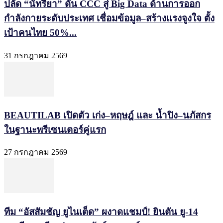
ปลัด “นัทรียา” ดัน CCC สู่ Big Data ด้านการออก
กำลังกายระดับประเทศ เชื่อมข้อมูล–สร้างแรงจูงใจ ตั้ง
เป้าคนไทย 50%...
31 กรกฎาคม 2569
BEAUTILAB เปิดตัว เก่ง–หฤษฎ์ และ น้ำปิง–นภัสกร
ในฐานะพรีเซนเตอร์คู่แรก
27 กรกฎาคม 2569
ทีม “อัสสัมชัญ ยูไนเต็ด” ผงาดแชมป์! ยินตัน ยู-14