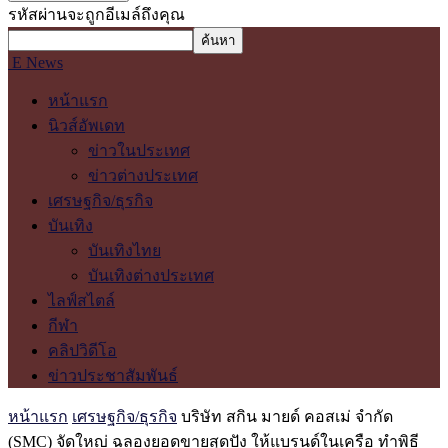
รหัสผ่านจะถูกอีเมล์ถึงคุณ
E News
หน้าแรก
นิวส์อัพเดท
ข่าวในประเทศ
ข่าวต่างประเทศ
เศรษฐกิจ/ธุรกิจ
บันเทิง
บันเทิงไทย
บันเทิงต่างประเทศ
ไลฟ์สไตล์
กีฬา
คลิปวิดีโอ
ข่าวประชาสัมพันธ์
หน้าแรก
เศรษฐกิจ/ธุรกิจ
บริษัท สกิน มายด์ คอสเม่ จำกัด
(SMC) จัดใหญ่ ฉลองยอดขายสุดปัง ให้แบรนด์ในเครือ ทำพิธี